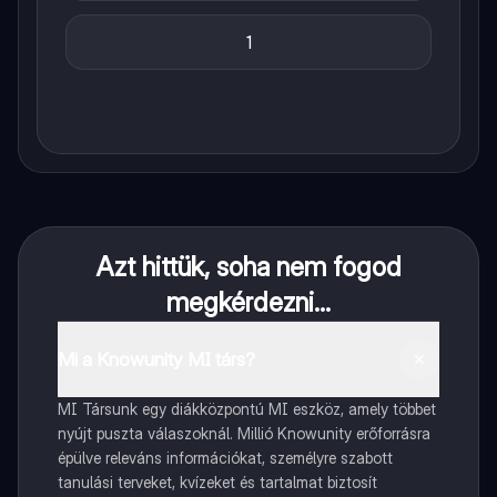
1
Azt hittük, soha nem fogod
megkérdezni...
Mi a Knowunity MI társ?
MI Társunk egy diákközpontú MI eszköz, amely többet
nyújt puszta válaszoknál. Millió Knowunity erőforrásra
épülve releváns információkat, személyre szabott
tanulási terveket, kvízeket és tartalmat biztosít