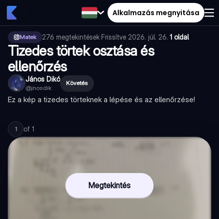
Alkalmazás megnyitása
276
megtekintések
·
Frissítve
2026. júl. 26.
·
1 oldal
Matek
Tizedes törtek osztása és
ellenőrzés
János Dikó
Követés
@
jnosdik
Ez a kép a tizedes törteknek a lépése és az ellenőrzése!
of
1
1
Megtekintés