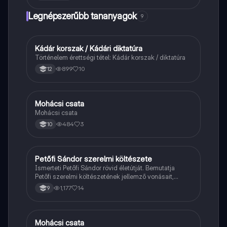
Legnépszerűbb tananyagok
9
Kádár korszak / Kádári diktatúra
Töri
Történelem érettségi tétel: Kádár korszak / diktatúra
899
10
12
Mohácsi csata
Magyar
Mohácsi csata
484
3
10
Petőfi Sándor szerelmi költészete
Magyar
Ismerteti Petőfi Sándor rövid életútját. Bemutatja
Petőfi szerelmi költészetének jellemző vonásait,
vereseinek ihletőit és külön kitér a hitvesi
1,177
14
9
költészetére.
Mohácsi csata
Töri