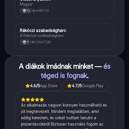
Magyar
498
31
13
Rákóczi szabadságharc
Töri
A Rákóczi szabadságharc
1,204
25
11
A diákok imádnak minket —
és
téged is fognak
.
4.6
/5
App Store
4.7
/5
Google Play
Az alkalmazás nagyon könnyen használható és
jól megtervezett. Mindent megtaláltam, amit
eddig kerestem, és sokat tudtam tanulni a
prezentációkból! Biztosan használni fogom az