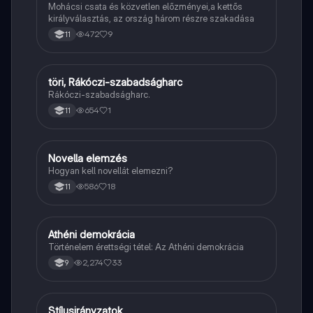
Mohácsi csata és közvetlen előzményei,a kettős
királyválasztás, az ország három részre szakadása
472
9
11
töri, Rákóczi-szabadságharc
Töri
Rákóczi-szabadságharc.
654
1
11
Novella elemzés
Magyar
Hogyan kell novellát elemezni?
586
18
11
Athéni demokrácia
Töri
Történelem érettségi tétel: Az Athéni demokrácia
2,274
33
9
Stílusirányzatok
Magyar