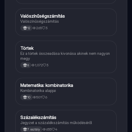
Valószínűségszámítás
Matek
Valószínűségszámítás
265
3
12
Törtek
Matek
Ez a törtek összeadása kivonása akinek nem nagyon
megy
1,072
3
6
Matematika: kombinatorika
Matek
Kombinatorika alapjai
501
6
10
Százalékszámítás
Matek
Jegyzet a százalékszámítás működéséről
655
4
7. osztály