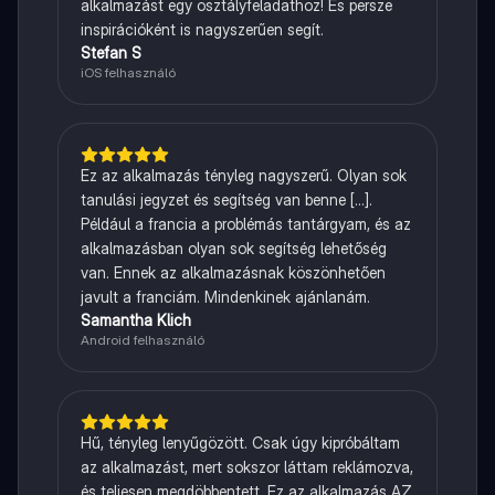
alkalmazást egy osztályfeladathoz! És persze
inspirációként is nagyszerűen segít.
Stefan S
iOS felhasználó
Ez az alkalmazás tényleg nagyszerű. Olyan sok
tanulási jegyzet és segítség van benne [...].
Például a francia a problémás tantárgyam, és az
alkalmazásban olyan sok segítség lehetőség
van. Ennek az alkalmazásnak köszönhetően
javult a franciám. Mindenkinek ajánlanám.
Samantha Klich
Android felhasználó
Hű, tényleg lenyűgözött. Csak úgy kipróbáltam
az alkalmazást, mert sokszor láttam reklámozva,
és teljesen megdöbbentett. Ez az alkalmazás AZ