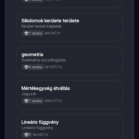
Síkidomok kerülete területe
Matek
Kerület terület képletek
578
9
7. osztály
geometria
Matek
Geometria összefoglalás
737
12
8. osztály
Mértékegység átváltás
Matek
Jegyzet
541
10
7. osztály
Lineáris függvény
Matek
Lineáris függvény
615
4
9