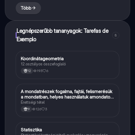
Több
Legnépszerűbb tananyagok: Tarefas de
8
Exemplo
Koordinátageometria
Matek
12.osztályos összefoglaló
193
6
12
A mondatrészek fogalma, fajtái, felismerésük
Magyar
a mondatban, helyes használatuk amondatok
felépítésében
Érettségi tétel
126
3
9
Statisztika
Matek