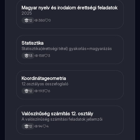
Magyar nyelv és irodalom érettségi feladatok
Magyar
2025
386
0
12
Statisztika
Matek
Statisztika(érettségi tétel) gyakorlás+magyarázás
158
3
13
Koordinátageometria
Matek
12.osztályos összefoglaló
193
6
12
Valószínűség számítás 12. osztály
Matek
A valószínűség számítási feladatok jellemzői
94
4
12