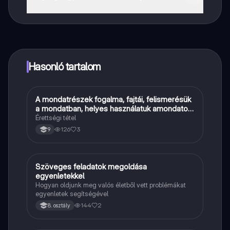
Pontosan! Élvezd az ingyenes hozzáférést a tanulási
tartalmakhoz, kapcsolódj diáktársaiddal, és kapj
azonnali segítséget – mind a kezed ügyében.
Hasonló tartalom
A mondatrészek fogalma, fajtái, felismerésük
Magyar
a mondatban, helyes használatuk amondatok
felépítésében
Érettségi tétel
126
3
9
Szöveges feladatok megoldása
Matek
egyenletekkel
Hogyan oldjunk meg valós életből vett problémákat
egyenletek segítségével
144
2
8. osztály