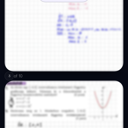
of
10
3