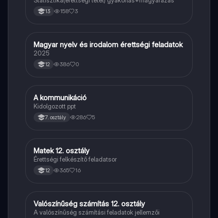
Statisztika(érettségi tétel) gyakorlás+magyarázás
158
3
13
Magyar nyelv és irodalom érettségi feladatok
Magyar
2025
386
0
12
A kommunikáció
Magyar
Kidolgozott ppt
286
5
7. osztály
Matek 12. osztály
Matek
Érettségi felkészítő feladatsor
365
16
12
Valószínűség számítás 12. osztály
Matek
A valószínűség számítási feladatok jellemzői