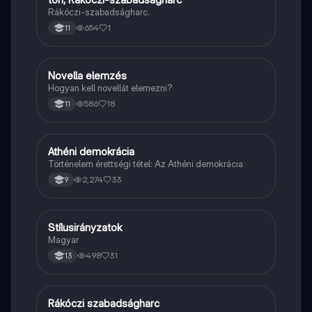
Rákóczi-szabadságharc.
654
1
11
Novella elemzés
Magyar
Hogyan kell novellát elemezni?
586
18
11
Athéni demokrácia
Töri
Történelem érettségi tétel: Az Athéni demokrácia
2,274
33
9
Stílusirányzatok
Magyar
Magyar
498
31
13
Rákóczi szabadságharc
Töri