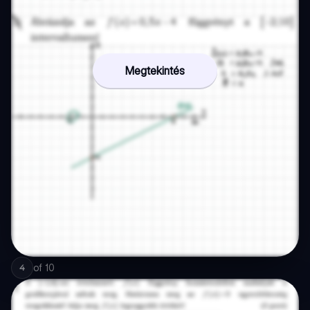
Megtekintés
of
10
4