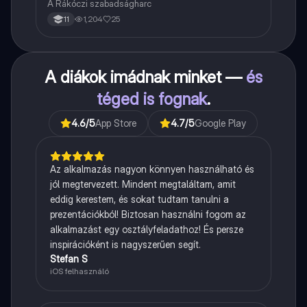
A Rákóczi szabadságharc
1,204
25
11
A diákok imádnak minket —
és
téged is fognak
.
4.6
/5
App Store
4.7
/5
Google Play
Az alkalmazás nagyon könnyen használható és
jól megtervezett. Mindent megtaláltam, amit
eddig kerestem, és sokat tudtam tanulni a
prezentációkból! Biztosan használni fogom az
alkalmazást egy osztályfeladathoz! És persze
inspirációként is nagyszerűen segít.
Stefan S
iOS felhasználó