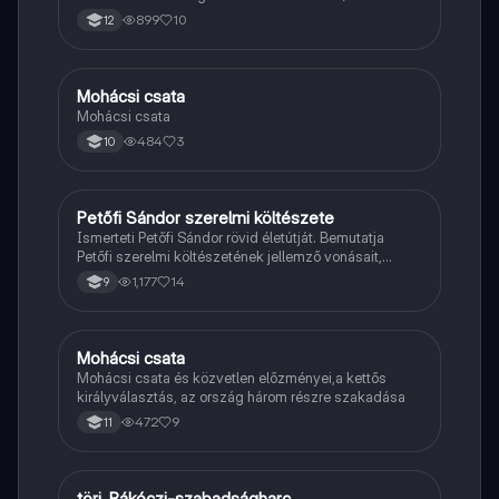
899
10
12
Mohácsi csata
Magyar
Mohácsi csata
484
3
10
Petőfi Sándor szerelmi költészete
Magyar
Ismerteti Petőfi Sándor rövid életútját. Bemutatja
Petőfi szerelmi költészetének jellemző vonásait,
vereseinek ihletőit és külön kitér a hitvesi
1,177
14
9
költészetére.
Mohácsi csata
Töri
Mohácsi csata és közvetlen előzményei,a kettős
királyválasztás, az ország három részre szakadása
472
9
11
töri, Rákóczi-szabadságharc
Töri