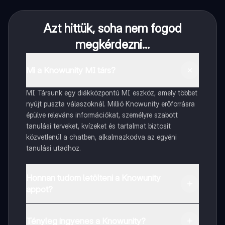
Azt hittük, soha nem fogod
megkérdezni...
Mi a Knowunity MI társ?
MI Társunk egy diákközpontú MI eszköz, amely többet
nyújt puszta válaszoknál. Millió Knowunity erőforrásra
épülve releváns információkat, személyre szabott
tanulási terveket, kvízeket és tartalmat biztosít
közvetlenül a chatben, alkalmazkodva az egyéni
tanulási utadhoz.
Honnan tudom letölteni a Knowunity
appot?
Az appot letöltheted a Google Play Store-ból és az
Apple App Store-ból.
Tényleg ingyenes a Knowunity?