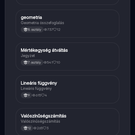
geometria
Matek
Geometria összefoglalás
737
12
8. osztály
Mértékegység átváltás
Matek
Jegyzet
541
10
7. osztály
Lineáris függvény
Matek
Lineáris függvény
615
4
9
Valószínűségszámítás
Matek
Valószínűségszámítás
265
3
12