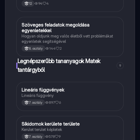
94
4
12
Szöveges feladatok megoldása
Matek
egyenletekkel
Hogyan oldjunk meg valós életből vett problémákat
egyenletek segítségével
144
2
8. osztály
Legnépszerűbb tananyagok Matek
9
tantárgyból
Lineáris függvények
Matek
Lineáris függvény
897
6
7. osztály
Síkidomok kerülete területe
Matek
Kerület terület képletek
578
9
7. osztály