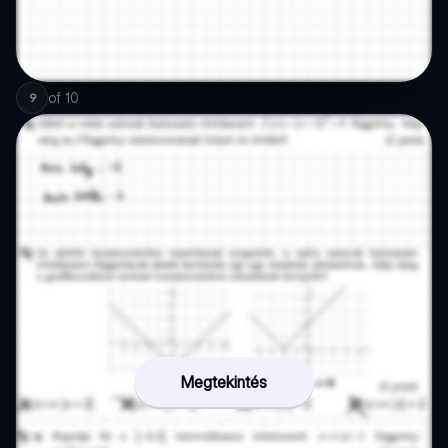
of
10
9
Megtekintés