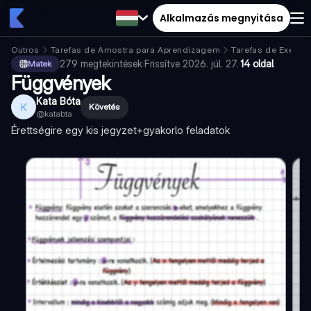
Alkalmazás megnyitása
Outros
Tarefas de Amostra para Aprendizagem
Tarefas de Exempl
279
megtekintések
·
Frissítve
2026. júl. 27.
·
14 oldal
Matek
Függvények
Kata Bóta
K
Követés
@
katabta
Érettségire egy kis jegyzet+gyakorlo feladatok