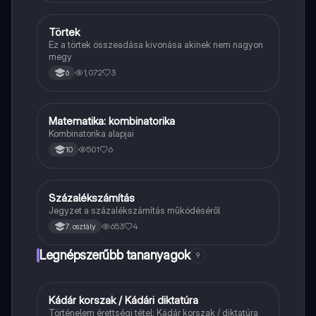
Törtek
Matek
Ez a törtek összeadása kivonása akinek nem nagyon
megy
1,072
3
6
Matematika: kombinatorika
Matek
Kombinatorika alapjai
501
6
10
Százalékszámítás
Matek
Jegyzet a százalékszámítás működéséről
653
4
7. osztály
Legnépszerűbb tananyagok
9
Kádár korszak / Kádári diktatúra
Töri
Történelem érettségi tétel: Kádár korszak / diktatúra