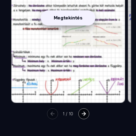
Megtekintés
1
/
10