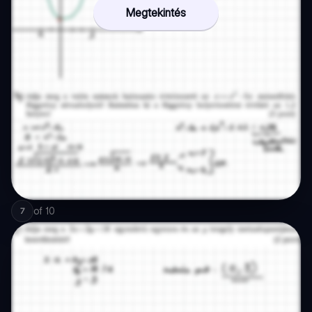
Megtekintés
of
10
7