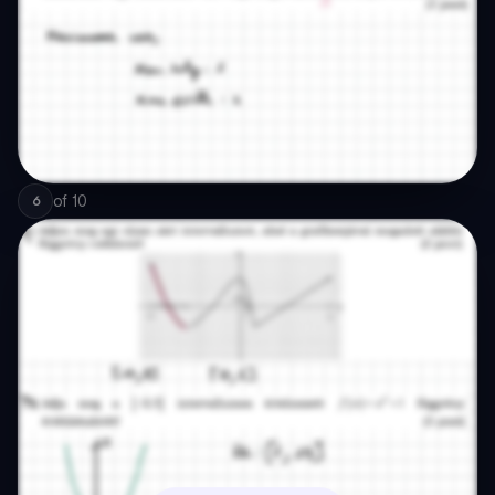
of
10
6