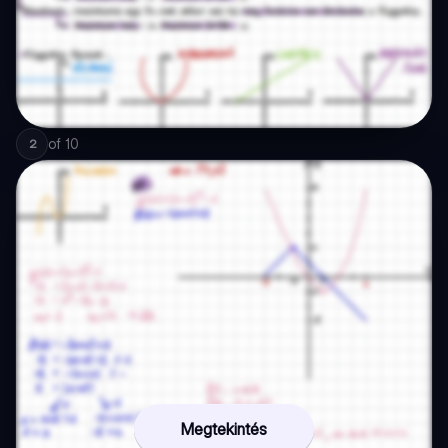
of
10
2
Megtekintés