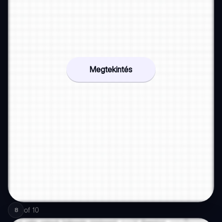
Megtekintés
of
10
8