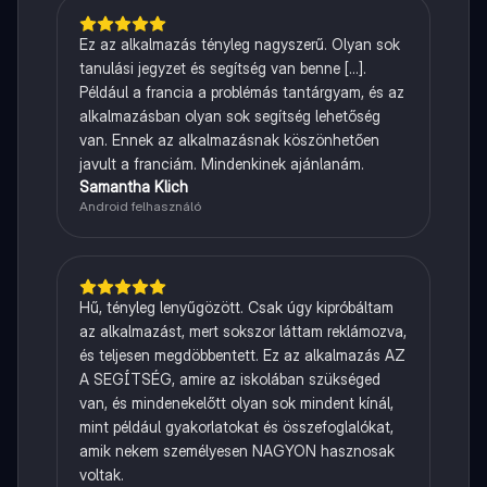
Ez az alkalmazás tényleg nagyszerű. Olyan sok
tanulási jegyzet és segítség van benne [...].
Például a francia a problémás tantárgyam, és az
alkalmazásban olyan sok segítség lehetőség
van. Ennek az alkalmazásnak köszönhetően
javult a franciám. Mindenkinek ajánlanám.
Samantha Klich
Android felhasználó
Hű, tényleg lenyűgözött. Csak úgy kipróbáltam
az alkalmazást, mert sokszor láttam reklámozva,
és teljesen megdöbbentett. Ez az alkalmazás AZ
A SEGÍTSÉG, amire az iskolában szükséged
van, és mindenekelőtt olyan sok mindent kínál,
mint például gyakorlatokat és összefoglalókat,
amik nekem személyesen NAGYON hasznosak
voltak.