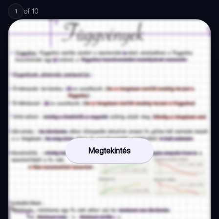
of
10
1
Megtekintés