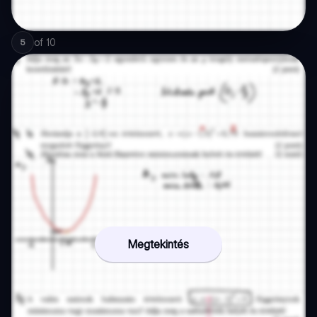
of
10
5
Megtekintés