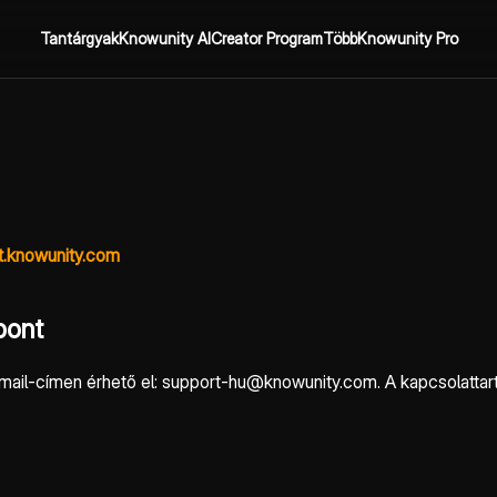
Tantárgyak
Knowunity AI
Creator Program
Több
Knowunity Pro
rt.knowunity.com
pont
 e-mail-címen érhető el: support-hu@knowunity.com. A kapcsolattar