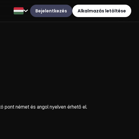
Bejelentkezés
Alkalmazás letöltése
tó pont német és angol nyelven érhető el.