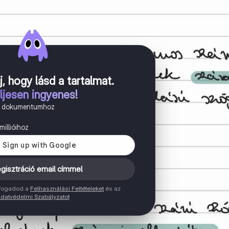
j, hogy lásd a tartalmat
.
ljesen ingyenes!
n dokumentumhoz
illióihoz
gisztráció email címmel
elfogadod a
Felhasználási Feltételeket
és az
datvédelmi Szabályzatot