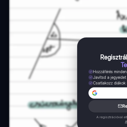
Regisztrál
Te
Hozzáférés minde
Javítsd a jegyeidet
Csatlakozz diákok m
Re
A regisztrációval 
A