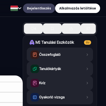
Bejelentkezés
Alkalmazás letöltése
6
MI Tanulási Eszközök
ÚJ
Összefoglaló
Tanulókártyák
Kvíz
Gyakorló vizsga