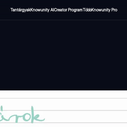
Tantárgyak
Knowunity AI
Creator Program
Több
Knowunity Pro