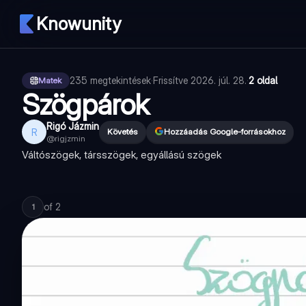
Knowunity
235
megtekintések
·
Frissítve
2026. júl. 28.
·
2 oldal
Matek
Szögpárok
Rigó Jázmin
R
Követés
Hozzáadás Google-forrásokhoz
@
rigjzmin
Váltószögek, társszögek, egyállású szögek
of
2
1