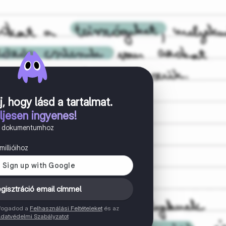
j, hogy lásd a tartalmat
.
ljesen ingyenes!
n dokumentumhoz
illióihoz
gisztráció email címmel
elfogadod a
Felhasználási Feltételeket
és az
datvédelmi Szabályzatot