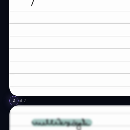
of
2
2