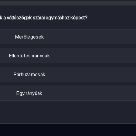
ak a váltószögek szárai egymáshoz képest?
Merőlegesek
Ellentétes irányúak
Párhuzamosak
Egyirányúak