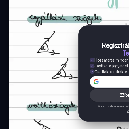
Regisztrál
Te
Hozzáférés minde
Javítsd a jegyeidet
Csatlakozz diákok m
Re
A regisztrációval 
A