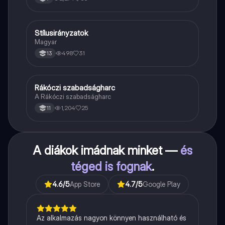
Stílusirányzatok
Magyar
Magyar
498
31
13
Rákóczi szabadságharc
Töri
A Rákóczi szabadságharc
1,204
25
11
A diákok imádnak minket —
és
téged is fognak
.
4.6
/5
App Store
4.7
/5
Google Play
Az alkalmazás nagyon könnyen használható és