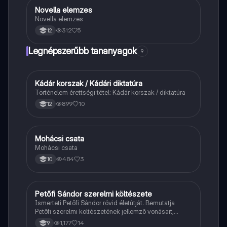
Novella elemzes
Magyar
Novella elemzes
312
5
12
Legnépszerűbb tananyagok
9
Kádár korszak / Kádári diktatúra
Töri
Történelem érettségi tétel: Kádár korszak / diktatúra
899
10
12
Mohácsi csata
Magyar
Mohácsi csata
484
3
10
Petőfi Sándor szerelmi költészete
Magyar
Ismerteti Petőfi Sándor rövid életútját. Bemutatja
Petőfi szerelmi költészetének jellemző vonásait,
vereseinek ihletőit és külön kitér a hitvesi
1,177
14
9