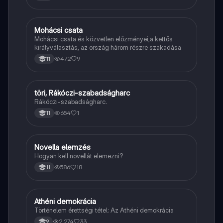
költészetére.
Mohácsi csata
Töri
Mohácsi csata és közvetlen előzményei,a kettős
királyválasztás, az ország három részre szakadása
472
9
11
töri, Rákóczi-szabadságharc
Töri
Rákóczi-szabadságharc.
654
1
11
Novella elemzés
Magyar
Hogyan kell novellát elemezni?
586
18
11
Athéni demokrácia
Töri
Történelem érettségi tétel: Az Athéni demokrácia
2,274
33
9