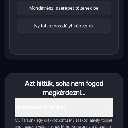
Mondatrészi szerepet töltenek be
Nyitott szóosztályt képeznek
Azt hittük, soha nem fogod
megkérdezni...
Mi a Knowunity MI társ?
MI Társunk egy diákközpontú MI eszköz, amely többet
nyújt puszta válaszoknál. Millió Knowunity erőforrásra