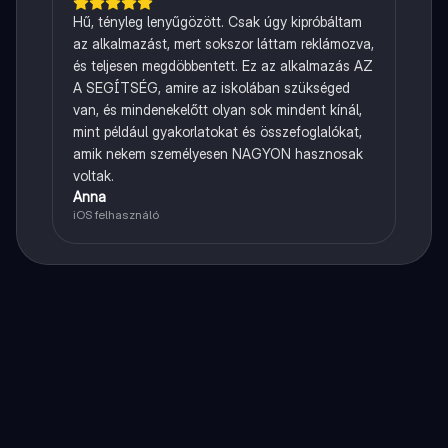
Hű, tényleg lenyűgözött. Csak úgy kipróbáltam
az alkalmazást, mert sokszor láttam reklámozva,
és teljesen megdöbbentett. Ez az alkalmazás AZ
A SEGÍTSÉG, amire az iskolában szükséged
van, és mindenekelőtt olyan sok mindent kínál,
mint például gyakorlatokat és összefoglalókat,
amik nekem személyesen NAGYON hasznosak
voltak.
Anna
iOS felhasználó