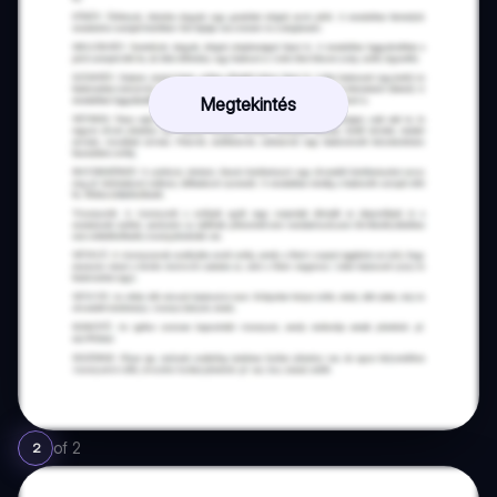
Megtekintés
of
2
2