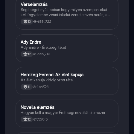
Verselemzés
Magyar
Segítséget nyújt abban hogy milyen szempontokat
kell fogyelembe venni iskolai verselemzés során, a
sikeres dolgozathoz.
488
22
10
Ady Endre
Magyar
Ady Endre - Érettségi tétel
992
16
12
Herczeg Ferenc: Az élet kapuja
Magyar
Az élet kapuja kidolgozott tétel
464
5
11
Novella elemzés
Magyar
Hogyan kell a magyar Érettségi novellát elemezni
555
3
12