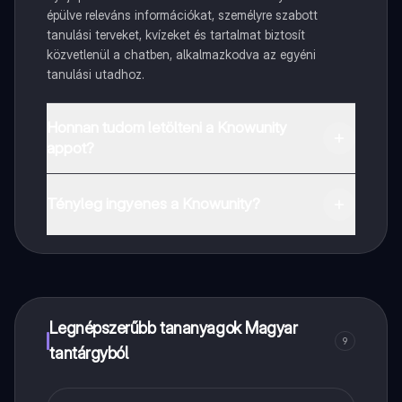
épülve releváns információkat, személyre szabott
tanulási terveket, kvízeket és tartalmat biztosít
közvetlenül a chatben, alkalmazkodva az egyéni
tanulási utadhoz.
Honnan tudom letölteni a Knowunity
appot?
Az appot letöltheted a Google Play Store-ból és az
Apple App Store-ból.
Tényleg ingyenes a Knowunity?
Pontosan! Élvezd az ingyenes hozzáférést a tanulási
tartalmakhoz, kapcsolódj diáktársaiddal, és kapj
azonnali segítséget – mind a kezed ügyében.
Legnépszerűbb tananyagok Magyar
9
tantárgyból