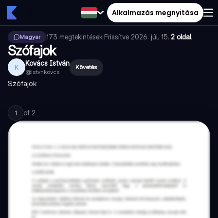
Alkalmazás megnyitása
173
megtekintések
·
Frissítve
2026. júl. 15.
·
2 oldal
Magyar
Szófajok
Kovács István
K
Követés
@
istvnkovcs
Szófajok
of
2
1