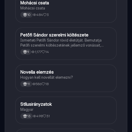
Mohácsi csata
Magyar
Mohácsi csata
484
3
10
Petőfi Sándor szerelmi költészete
Magyar
Ismerteti Petőfi Sándor rövid életútját. Bemutatja
Petőfi szerelmi költészetének jellemző vonásait,
vereseinek ihletőit és külön kitér a hitvesi
1,177
14
9
költészetére.
Novella elemzés
Magyar
Hogyan kell novellát elemezni?
586
18
11
Stílusirányzatok
Magyar
Magyar
498
31
13