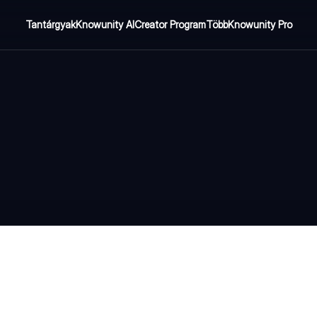
Tantárgyak
Knowunity AI
Creator Program
Több
Knowunity Pro