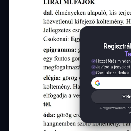
Regisztrál
Te
Hozzáférés minde
Javítsd a jegyeidet
Csatlakozz diákok m
Re
A regisztrációval 
A