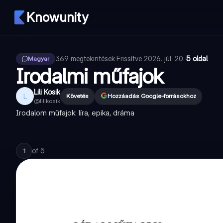
Knowunity
369
megtekintések
·
Frissítve
2026. júl. 20.
·
5 oldal
Magyar
Irodalmi műfajok
Lili Kosik
L
Követés
Hozzáadás Google-forrásokhoz
@
lilikosik
Irodalom műfajok: líra, epika, dráma
of
5
1