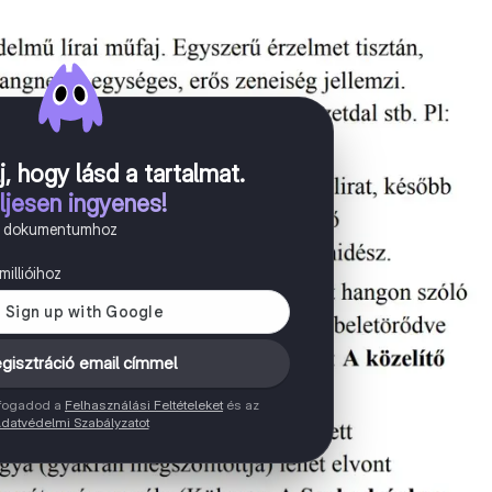
j, hogy lásd a tartalmat
.
ljesen ingyenes!
n dokumentumhoz
illióihoz
gisztráció email címmel
elfogadod a
Felhasználási Feltételeket
és az
datvédelmi Szabályzatot