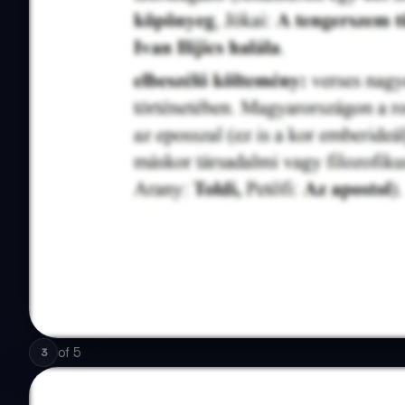
of
5
3