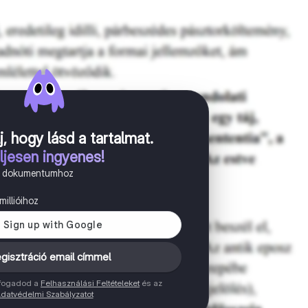
j, hogy lásd a tartalmat
.
ljesen ingyenes!
n dokumentumhoz
illióihoz
gisztráció email címmel
elfogadod a
Felhasználási Feltételeket
és az
datvédelmi Szabályzatot