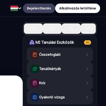
Bejelentkezés
Alkalmazás letöltése
3
MI Tanulási Eszközök
ÚJ
Összefoglaló
Tanulókártyák
Kvíz
Gyakorló vizsga