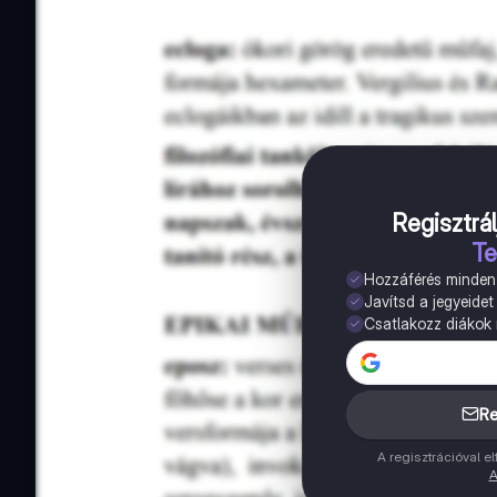
Regisztrál
Te
Hozzáférés minde
Javítsd a jegyeidet
Csatlakozz diákok m
Re
A regisztrációval 
A