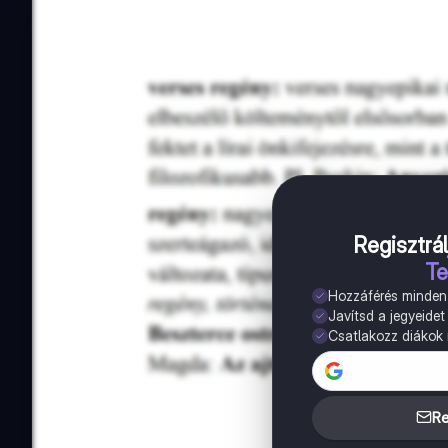
Regisztrál
Te
Hozzáférés minde
Javítsd a jegyeidet
Csatlakozz diákok m
Re