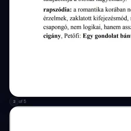
of
5
2