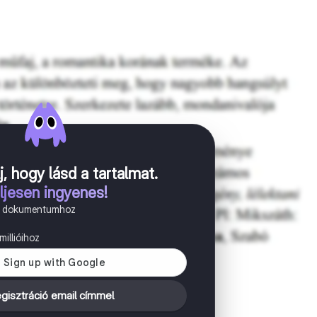
j, hogy lásd a tartalmat
.
ljesen ingyenes!
n dokumentumhoz
illióihoz
gisztráció email címmel