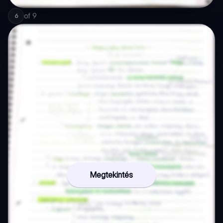
of
9
6
Megtekintés