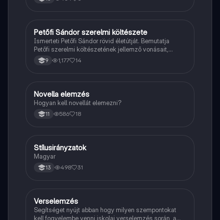
Petőfi Sándor szerelmi költészete
Magyar
Ismerteti Petőfi Sándor rövid életútját. Bemutatja
Petőfi szerelmi költészetének jellemző vonásait,
vereseinek ihletőit és külön kitér a hitvesi
1,177
14
9
költészetére.
Novella elemzés
Magyar
Hogyan kell novellát elemezni?
586
18
11
Stílusirányzatok
Magyar
Magyar
498
31
13
Verselemzés
Magyar
Segítséget nyújt abban hogy milyen szempontokat
kell fogyelembe venni iskolai verselemzés során, a