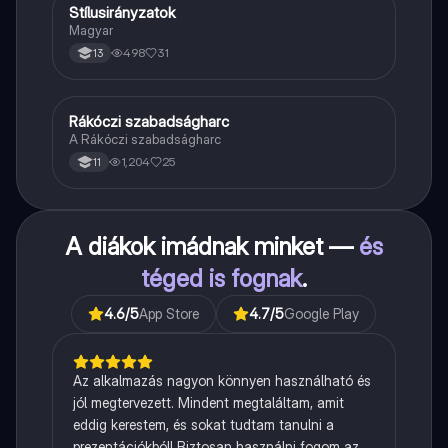
Stílusirányzatok
Magyar
Magyar
498
31
13
Rákóczi szabadságharc
Töri
A Rákóczi szabadságharc
1,204
25
11
A diákok imádnak minket —
és
téged is fognak
.
4.6
/5
App Store
4.7
/5
Google Play
Az alkalmazás nagyon könnyen használható és
jól megtervezett. Mindent megtaláltam, amit
eddig kerestem, és sokat tudtam tanulni a
prezentációkból! Biztosan használni fogom az