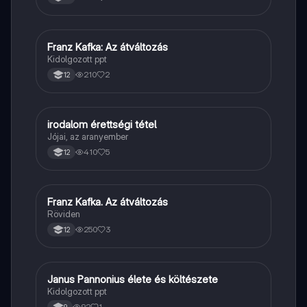
Franz Kafka: Az átváltozás
Magyar
Kidolgozott ppt
210
2
12
irodalom érettségi tétel
Magyar
Jójai, az aranyember
410
5
12
Franz Kafka. Az átváltozás
Magyar
Röviden
250
3
12
Janus Pannonius élete és költészete
Magyar
Kidolgozott ppt
92
1