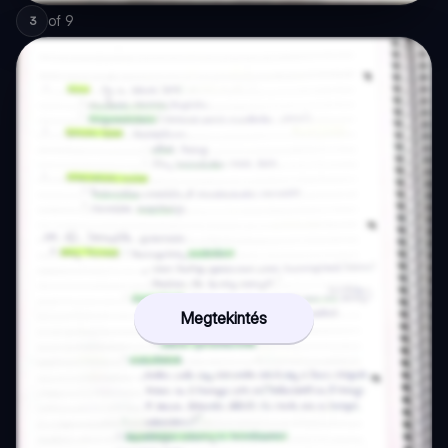
of
9
3
Megtekintés