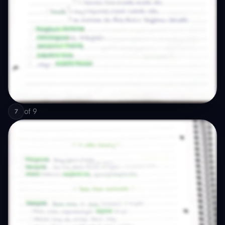
of
9
7