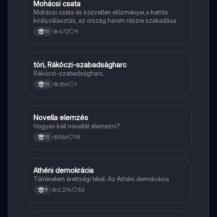
Mohácsi csata
Töri
Mohácsi csata és közvetlen előzményei,a kettős
királyválasztás, az ország három részre szakadása
472
9
11
töri, Rákóczi-szabadságharc
Töri
Rákóczi-szabadságharc.
654
1
11
Novella elemzés
Magyar
Hogyan kell novellát elemezni?
586
18
11
Athéni demokrácia
Töri
Történelem érettségi tétel: Az Athéni demokrácia
2,274
33
9