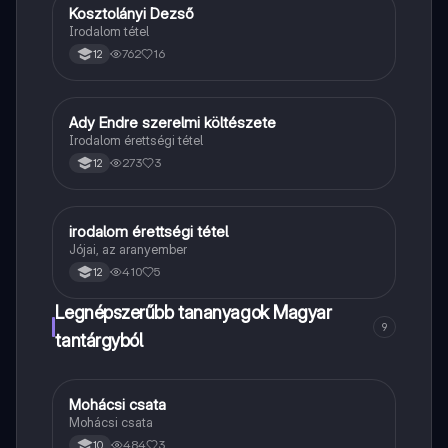
Kosztolányi Dezső
Magyar
Irodalom tétel
762
16
12
Ady Endre szerelmi költészete
Magyar
Irodalom érettségi tétel
273
3
12
irodalom érettségi tétel
Magyar
Jójai, az aranyember
410
5
12
Legnépszerűbb tananyagok Magyar
9
tantárgyból
Mohácsi csata
Magyar
Mohácsi csata
484
3
10