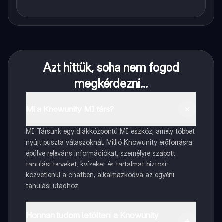
Azt hittük, soha nem fogod
megkérdezni...
Mi a Knowunity MI társ?
MI Társunk egy diákközpontú MI eszköz, amely többet
nyújt puszta válaszoknál. Millió Knowunity erőforrásra
épülve releváns információkat, személyre szabott
tanulási terveket, kvízeket és tartalmat biztosít
közvetlenül a chatben, alkalmazkodva az egyéni
tanulási utadhoz.
Honnan tudom letölteni a Knowunity