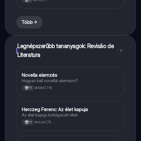
9
Több
Legnépszerűbb tananyagok: Revisão de
9
Literatura
Novella elemzés
Magyar
Hogyan kell novellát elemezni?
586
18
11
Herczeg Ferenc: Az élet kapuja
Magyar
Az élet kapuja kidolgozott tétel
464
5
11