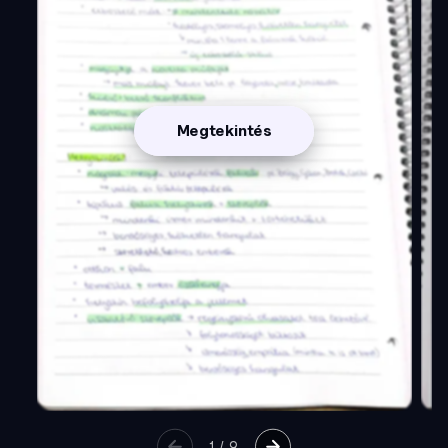
Megtekintés
1
/
9