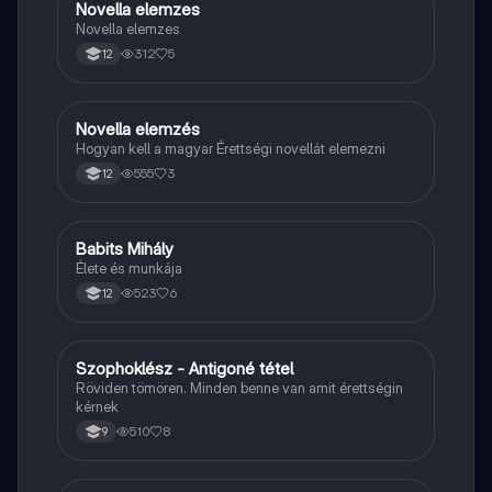
Novella elemzes
Magyar
Novella elemzes
312
5
12
Novella elemzés
Magyar
Hogyan kell a magyar Érettségi novellát elemezni
555
3
12
Babits Mihály
Magyar
Élete és munkája
523
6
12
Szophoklész - Antigoné tétel
Magyar
Röviden tömören. Minden benne van amit érettségin
kérnek
510
8
9