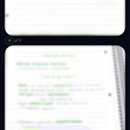
of
9
9