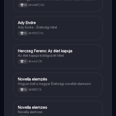
sikeres dolgozathoz.
488
22
10
Ady Endre
Magyar
Ady Endre - Érettségi tétel
992
16
12
Herczeg Ferenc: Az élet kapuja
Magyar
Az élet kapuja kidolgozott tétel
464
5
11
Novella elemzés
Magyar
Hogyan kell a magyar Érettségi novellát elemezni
555
3
12
Novella elemzes
Magyar
Novella elemzes