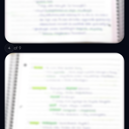
of
9
4