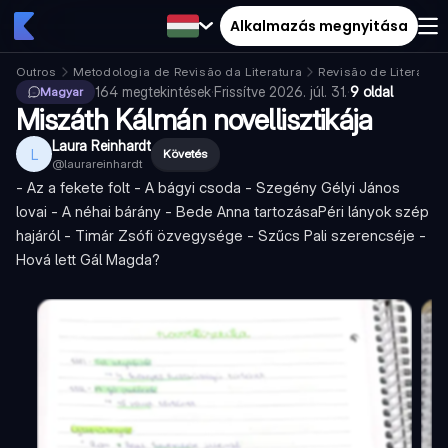
Alkalmazás megnyitása
Outros
Metodologia de Revisão da Literatura
Revisão de Literatura
164
megtekintések
·
Frissítve
2026. júl. 31.
·
9 oldal
Magyar
Miszáth Kálmán novellisztikája
Laura Reinhardt
L
Követés
@
laurareinhardt
- Az a fekete folt - A bágyi csoda - Szegény Gélyi János
lovai - A néhai bárány - Bede Anna tartozásaPéri lányok szép
hajáról - Timár Zsófi özvegysége - Szűcs Pali szerencséje -
Hová lett Gál Magda?