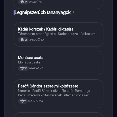
312
5
12
Legnépszerűbb tananyagok
9
Kádár korszak / Kádári diktatúra
Töri
Történelem érettségi tétel: Kádár korszak / diktatúra
899
10
12
Mohácsi csata
Magyar
Mohácsi csata
484
3
10
Petőfi Sándor szerelmi költészete
Magyar
Ismerteti Petőfi Sándor rövid életútját. Bemutatja
Petőfi szerelmi költészetének jellemző vonásait,
vereseinek ihletőit és külön kitér a hitvesi
1,177
14
9
költészetére.