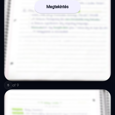
Megtekintés
of
9
5