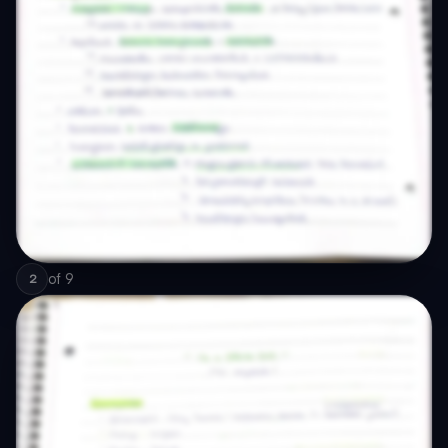
of
9
2