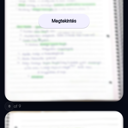
Megtekintés
of
9
8