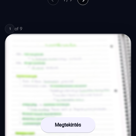
of
9
1
Megtekintés