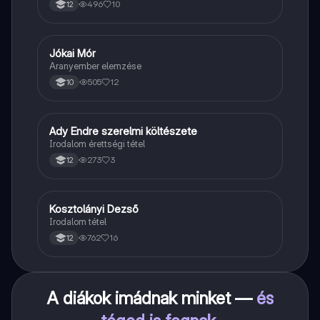
496
10
12
Jókai Mór
Magyar
Aranyember elemzése
505
12
10
Ady Endre szerelmi költészete
Magyar
Irodalom érettségi tétel
273
3
12
Kosztolányi Dezső
Magyar
Irodalom tétel
762
16
12
A diákok imádnak minket —
és