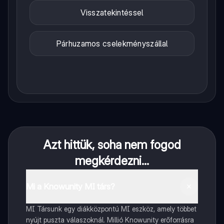
Visszatekintéssel
Párhuzamos cselekményszállal
Azt hittük, soha nem fogod
megkérdezni...
Mi a Knowunity MI társ?
MI Társunk egy diákközpontú MI eszköz, amely többet
nyújt puszta válaszoknál. Millió Knowunity erőforrásra