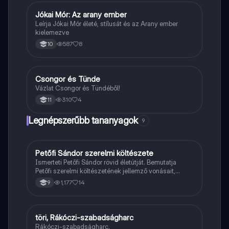
Jókai Mór: Az arany ember
Magyar
Leírja Jókai Mór életé, stílusát és az Arany ember
kielemezve
587
8
10
Csongor és Tünde
Magyar
Vázlat Csongor és Tündéből!
310
4
11
Legnépszerűbb tananyagok
9
Petőfi Sándor szerelmi költészete
Magyar
Ismerteti Petőfi Sándor rövid életútját. Bemutatja
Petőfi szerelmi költészetének jellemző vonásait,
vereseinek ihletőit és külön kitér a hitvesi
1,177
14
9
költészetére.
töri, Rákóczi-szabadságharc
Töri
Rákóczi-szabadságharc.