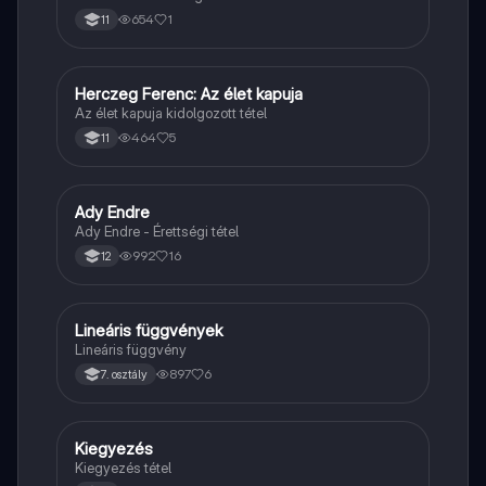
654
1
11
Herczeg Ferenc: Az élet kapuja
Magyar
Az élet kapuja kidolgozott tétel
464
5
11
Ady Endre
Magyar
Ady Endre - Érettségi tétel
992
16
12
Lineáris függvények
Matek
Lineáris függvény
897
6
7. osztály
Kiegyezés
Töri
Kiegyezés tétel