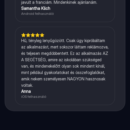
javult a franciám. Mindenkinek ajánlanám.
Samantha Klich
Android felhasználó
Hű, tényleg lenyűgözött. Csak úgy kipróbáltam
az alkalmazást, mert sokszor láttam reklámozva,
és teljesen megdöbbentett. Ez az alkalmazás AZ
A SEGÍTSÉG, amire az iskolában szükséged
van, és mindenekelőtt olyan sok mindent kínál,
mint például gyakorlatokat és összefoglalókat,
amik nekem személyesen NAGYON hasznosak
voltak.
Anna
iOS felhasználó