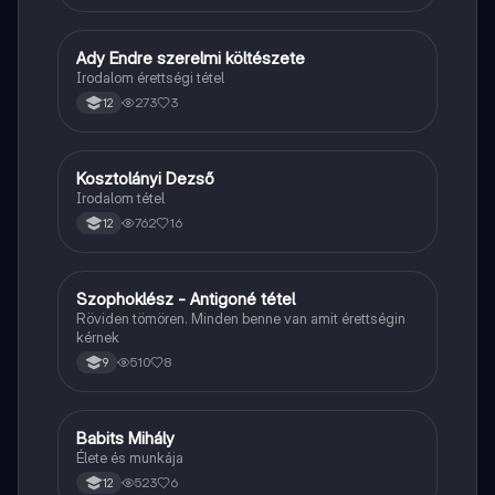
Ady Endre szerelmi költészete
Magyar
Irodalom érettségi tétel
273
3
12
Kosztolányi Dezső
Magyar
Irodalom tétel
762
16
12
Szophoklész - Antigoné tétel
Magyar
Röviden tömören. Minden benne van amit érettségin
kérnek
510
8
9
Babits Mihály
Magyar
Élete és munkája
523
6
12