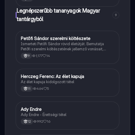
Legnépszerűbb tananyagok Magyar
9
tantárgyból
Petőfi Sándor szerelmi költészete
Magyar
Ismerteti Petőfi Sándor rövid életútját. Bemutatja
Petőfi szerelmi költészetének jellemző vonásait,
vereseinek ihletőit és külön kitér a hitvesi
1,177
14
9
költészetére.
Herczeg Ferenc: Az élet kapuja
Magyar
Az élet kapuja kidolgozott tétel
464
5
11
Ady Endre
Magyar
Ady Endre - Érettségi tétel
992
16
12