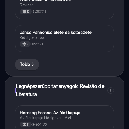
Röviden
250
3
12
Janus Pannonius élete és költészete
Magyar
Kidolgozott ppt
92
1
9
Több
Legnépszerűbb tananyagok: Revisão de
9
Literatura
Herczeg Ferenc: Az élet kapuja
Magyar
Az élet kapuja kidolgozott tétel
464
5
11