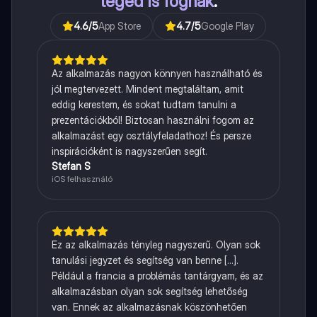
téged is fognak
.
4.6
/5
App Store
4.7
/5
Google Play
Az alkalmazás nagyon könnyen használható és
jól megtervezett. Mindent megtaláltam, amit
eddig kerestem, és sokat tudtam tanulni a
prezentációkból! Biztosan használni fogom az
alkalmazást egy osztályfeladathoz! És persze
inspirációként is nagyszerűen segít.
Stefan S
iOS felhasználó
Ez az alkalmazás tényleg nagyszerű. Olyan sok
tanulási jegyzet és segítség van benne [...].
Például a francia a problémás tantárgyam, és az
alkalmazásban olyan sok segítség lehetőség
van. Ennek az alkalmazásnak köszönhetően