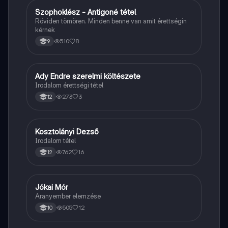
Szophoklész - Antigoné tétel
Magyar
Röviden tömören. Minden benne van amit érettségin
kérnek
510
8
9
Ady Endre szerelmi költészete
Magyar
Irodalom érettségi tétel
273
3
12
Kosztolányi Dezső
Magyar
Irodalom tétel
762
16
12
Jókai Mór
Magyar
Aranyember elemzése
505
12
10