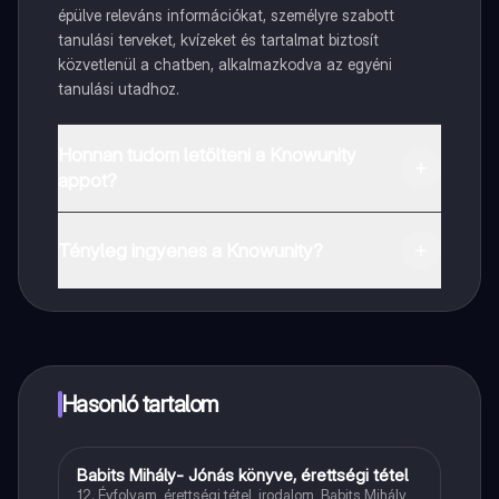
épülve releváns információkat, személyre szabott
tanulási terveket, kvízeket és tartalmat biztosít
közvetlenül a chatben, alkalmazkodva az egyéni
tanulási utadhoz.
Honnan tudom letölteni a Knowunity
appot?
Az appot letöltheted a Google Play Store-ból és az
Apple App Store-ból.
Tényleg ingyenes a Knowunity?
Pontosan! Élvezd az ingyenes hozzáférést a tanulási
tartalmakhoz, kapcsolódj diáktársaiddal, és kapj
azonnali segítséget – mind a kezed ügyében.
Hasonló tartalom
Babits Mihály- Jónás könyve, érettségi tétel
Magyar
12. Évfolyam, érettségi tétel, irodalom, Babits Mihály,