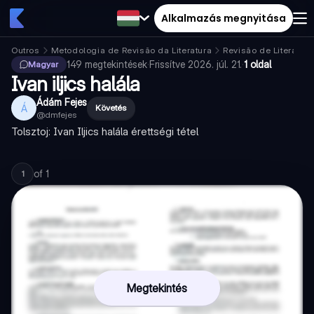
Alkalmazás megnyitása
Outros
Metodologia de Revisão da Literatura
Revisão de Literatura
149
megtekintések
·
Frissítve
2026. júl. 21.
·
1 oldal
Magyar
Ivan iljics halála
Ádám Fejes
Á
Követés
@
dmfejes
Tolsztoj: Ivan Iljics halála érettségi tétel
of
1
1
Megtekintés