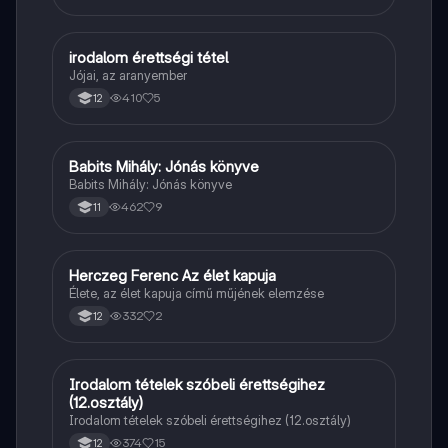
irodalom érettségi tétel
Magyar
Jójai, az aranyember
410
5
12
Babits Mihály: Jónás könyve
Magyar
Babits Mihály: Jónás könyve
462
9
11
Herczeg Ferenc Az élet kapuja
Magyar
Élete, az élet kapuja című műjének elemzése
332
2
12
Irodalom tételek szóbeli érettségihez
Magyar
(12.osztály)
Irodalom tételek szóbeli érettségihez (12.osztály)
374
15
12