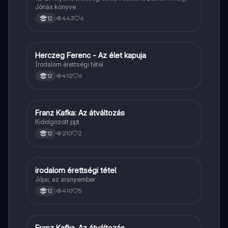
Jónás könyve
443
6
12
Herczeg Ferenc - Az élet kapuja
Magyar
Irodalom érettségi tétel
412
6
12
Franz Kafka: Az átváltozás
Magyar
Kidolgozott ppt
210
2
12
irodalom érettségi tétel
Magyar
Jójai, az aranyember
410
5
12
Franz Kafka. Az átváltozás
Magyar