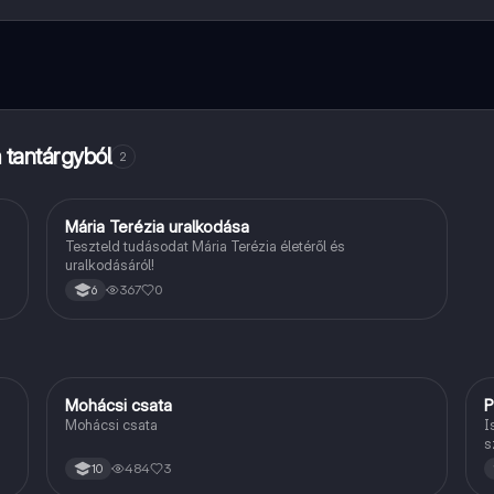
artalmakhoz, kapcsolódj diáktársaiddal, és kapj azonnali segítséget – m
tantárgyból
2
M
Mária Terézia uralkodása
Történelem
Teszteld tudásodat Mária Terézia életéről és
uralkodásáról!
367
0
6
Mohácsi csata
P
Magyar
Mohácsi csata
I
s
i
484
3
10