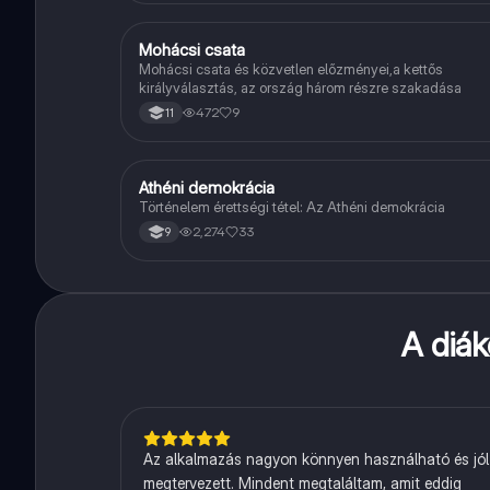
Mohácsi csata
Töri
Mohácsi csata és közvetlen előzményei,a kettős
királyválasztás, az ország három részre szakadása
472
9
11
Athéni demokrácia
Töri
Történelem érettségi tétel: Az Athéni demokrácia
2,274
33
9
A diá
Az alkalmazás nagyon könnyen használható és jól
megtervezett. Mindent megtaláltam, amit eddig