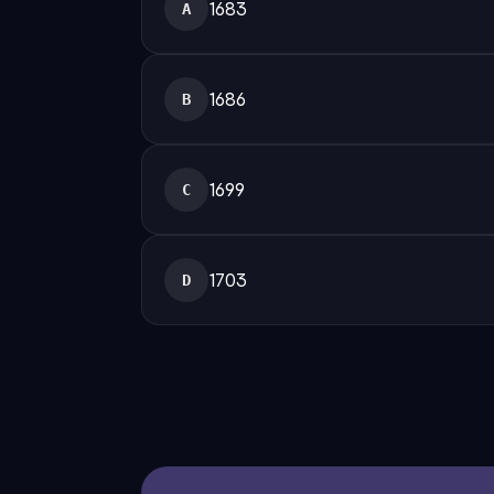
1683
A
1686
B
1699
C
1703
D