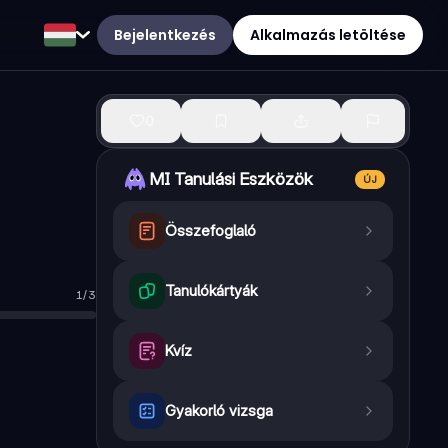
Bejelentkezés
Alkalmazás letöltése
0
MI Tanulási Eszközök
ÚJ
Összefoglaló
Tanulókártyák
1
/
3
Kvíz
Gyakorló vizsga