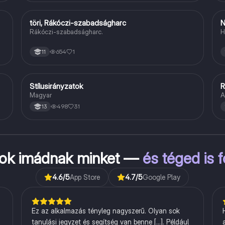
töri, Rákóczi-szabadságharc
N
Töri
Rákóczi-szabadságharc.
H
654
1
11
Stílusirányzatok
R
Magyar
Magyar
A
498
31
13
kok imádnak minket —
és téged is 
4.6
/5
App Store
4.7
/5
Google Play
Ez az alkalmazás tényleg nagyszerű. Olyan sok
tanulási jegyzet és segítség van benne [...]. Például