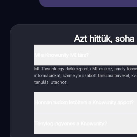
Azt hittük, soh
Mi a Knowunity MI társ?
MI Társunk egy diákközpontú MI eszköz, amely többet 
információkat, személyre szabott tanulási terveket, kv
tanulási utadhoz.
Honnan tudom letölteni a Knowunity appot?
Az appot letöltheted a Google Play Store-ból és az Ap
Tényleg ingyenes a Knowunity?