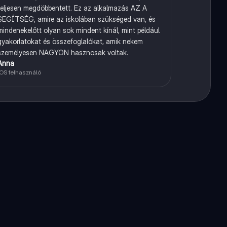
teljesen megdöbbentett. Ez az alkalmazás AZ A
SEGÍTSÉG, amire az iskolában szükséged van, és
mindenekelőtt olyan sok mindent kínál, mint például
gyakorlatokat és összefoglalókat, amik nekem
személyesen NAGYON hasznosak voltak.
Anna
iOS felhasználó