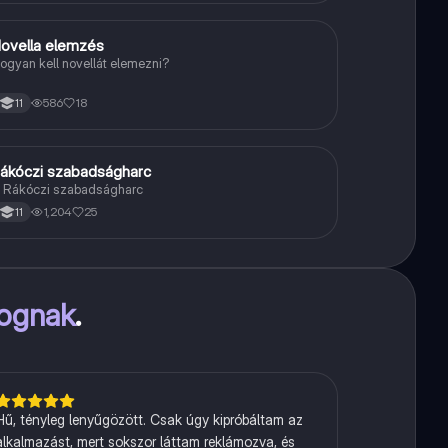
ovella elemzés
Magyar
ogyan kell novellát elemezni?
586
18
11
ákóczi szabadságharc
Töri
 Rákóczi szabadságharc
1,204
25
11
fognak
.
Hű, tényleg lenyűgözött. Csak úgy kipróbáltam az
alkalmazást, mert sokszor láttam reklámozva, és