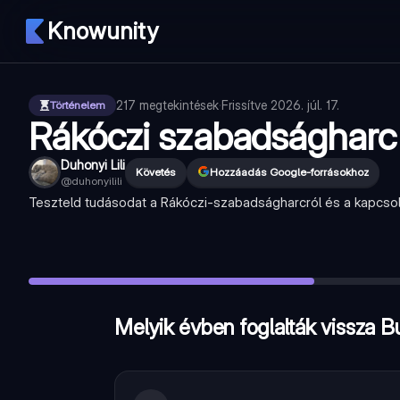
Knowunity
217
megtekintések
·
Frissítve
2026. júl. 17.
Történelem
Rákóczi szabadságharc
Duhonyi Lili
Követés
Hozzáadás Google-forrásokhoz
@
duhonyilili
Teszteld tudásodat a Rákóczi-szabadságharcról és a kapcs
Melyik évben foglalták vissza Budát a törököktől?
—
1686
Hány év telt el Buda visszafoglalása és a török kiűzését me
Melyik évben kezdődött a Rákóczi-szabadságharc?
—
1703
Melyik évben foglalták vissza B