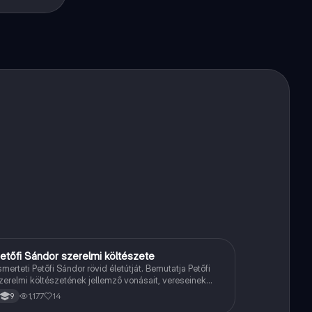
ind
etőfi Sándor szerelmi költészete
Magyar
smerteti Petőfi Sándor rövid életútját. Bemutatja Petőfi
zerelmi költészetének jellemző vonásait, vereseinek
hletőit és külön kitér a hitvesi költészetére.
1,177
14
9