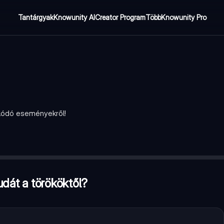
Tantárgyak
Knowunity AI
Creator Program
Több
Knowunity Pro
olódó eseményekről!
gerősítő béke között?
—
13 év
udát a törököktől?