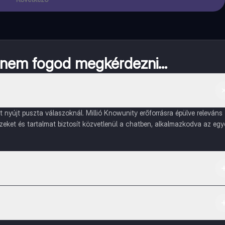
a nem fogod megkérdezni...
nyújt puszta válaszoknál. Millió Knowunity erőforrásra épülve releváns
ízeket és tartalmat biztosít közvetlenül a chatben, alkalmazkodva az egy
ple App Store-ból.