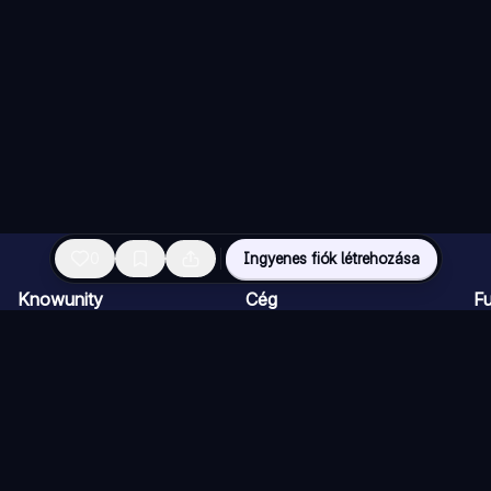
0
Ingyenes fiók létrehozása
Knowunity
Cég
F
Kezdőlap
Karrier
MI
Támogatás
Creator Program
MI
Biztonság
Sajtócsomag
MI
Bejelentkezés
MI
Tudásterületek
MI
MI