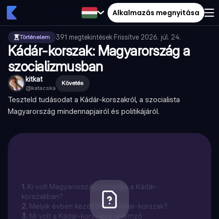
Alkalmazás megnyitása
391
megtekintések
·
Frissítve
2026. júl. 24.
Történelem
Kádár-korszak: Magyarország a
szocializmusban
kitkat
Követés
@
katacska
Teszteld tudásodat a Kádár-korszakról, a szocialista
Magyarország mindennapjairól és politikájáról.
1
.
Ki volt Magyarország vezetője a Kádár-
korszakban?
2
.
Melyik évben kezdődött a Kádár-korszak?
3
.
Mi volt a Kádár-korszakra jellemző