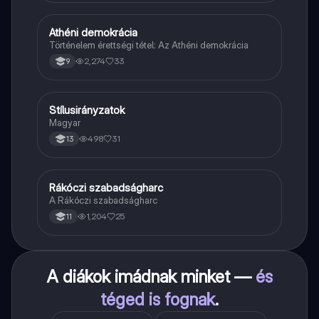
Athéni demokrácia
Töri
Történelem érettségi tétel: Az Athéni demokrácia
2,274
33
9
Stílusirányzatok
Magyar
Magyar
498
31
13
Rákóczi szabadságharc
Töri
A Rákóczi szabadságharc
1,204
25
11
A diákok imádnak minket —
és
téged is fognak
.