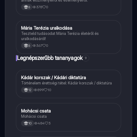
annak előzményeiről és eseményeiről.
378
0
6
M
Mária Terézia uralkodása
Történelem
Teszteld tudásodat Mária Terézia életéről és
uralkodásáról!
367
0
6
Legnépszerűbb tananyagok
9
Kádár korszak / Kádári diktatúra
Töri
Történelem érettségi tétel: Kádár korszak / diktatúra
899
10
12
Mohácsi csata
Magyar
Mohácsi csata
484
3
10