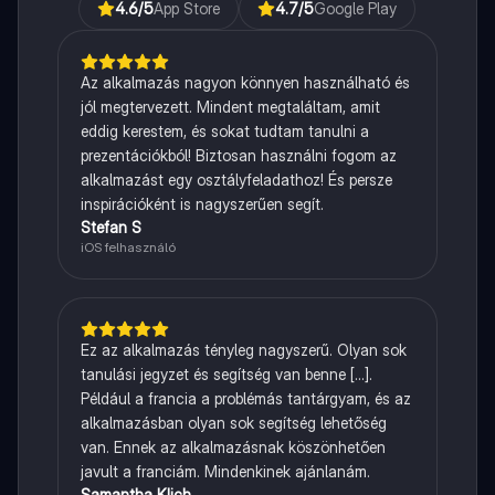
4.6
/5
App Store
4.7
/5
Google Play
Az alkalmazás nagyon könnyen használható és
jól megtervezett. Mindent megtaláltam, amit
eddig kerestem, és sokat tudtam tanulni a
prezentációkból! Biztosan használni fogom az
alkalmazást egy osztályfeladathoz! És persze
inspirációként is nagyszerűen segít.
Stefan S
iOS felhasználó
Ez az alkalmazás tényleg nagyszerű. Olyan sok
tanulási jegyzet és segítség van benne [...].
Például a francia a problémás tantárgyam, és az
alkalmazásban olyan sok segítség lehetőség
van. Ennek az alkalmazásnak köszönhetően
javult a franciám. Mindenkinek ajánlanám.
Samantha Klich