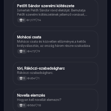
Petőfi Sándor szerelmi költészete
Magyar
Ismerteti Petőfi Sándor rövid életútját. Bemutatja
Petőfi szerelmi költészetének jellemző vonásait,
vereseinek ihletőit és külön kitér a hitvesi
1,177
14
9
költészetére.
Mohácsi csata
Töri
Mohácsi csata és közvetlen előzményei,a kettős
királyválasztás, az ország három részre szakadása
472
9
11
töri, Rákóczi-szabadságharc
Töri
Rákóczi-szabadságharc.
654
1
11
Novella elemzés
Magyar
Hogyan kell novellát elemezni?
586
18
11