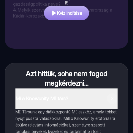
15
gazdaságpolitika neve?
4
.
Melyik szervezetnek volt tagja Magyarország a
Kvíz indítása
Kádár-korszakban?
Azt hittük, soha nem fogod
megkérdezni...
Mi a Knowunity MI társ?
MI Társunk egy diákközpontú MI eszköz, amely többet
nyújt puszta válaszoknál. Millió Knowunity erőforrásra
épülve releváns információkat, személyre szabott
tanulási terveket, kvízeket és tartalmat biztosít