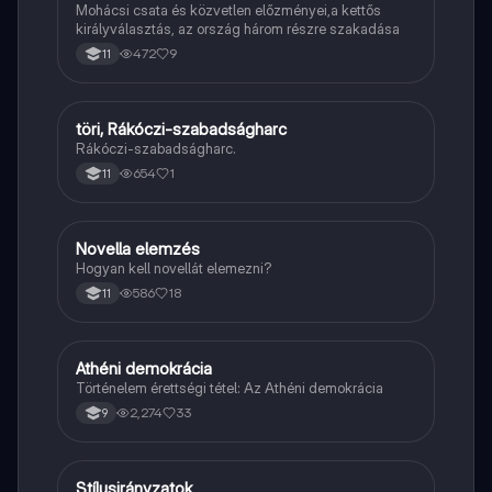
Mohácsi csata és közvetlen előzményei,a kettős
királyválasztás, az ország három részre szakadása
472
9
11
töri, Rákóczi-szabadságharc
Töri
Rákóczi-szabadságharc.
654
1
11
Novella elemzés
Magyar
Hogyan kell novellát elemezni?
586
18
11
Athéni demokrácia
Töri
Történelem érettségi tétel: Az Athéni demokrácia
2,274
33
9
Stílusirányzatok
Magyar