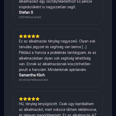
alkalmazást egy osztályfeladathoz! És persze
inspirációként is nagyszerűen segít.
Stefan S
iOS felhasználó
Ez az alkalmazás tényleg nagyszerű. Olyan sok
tanulási jegyzet és segítség van benne [...].
Például a francia a problémás tantárgyam, és az
alkalmazásban olyan sok segítség lehetőség
van. Ennek az alkalmazásnak köszönhetően
javult a franciám. Mindenkinek ajánlanám.
Samantha Klich
Android felhasználó
Hű, tényleg lenyűgözött. Csak úgy kipróbáltam
az alkalmazást, mert sokszor láttam reklámozva,
és teljesen megdöbbentett. Ez az alkalmazás AZ