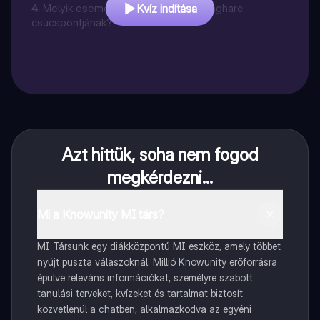
4
.
Melyik eseményt tartják a szabadságharc
Kvíz indítása
csúcspontjának?
Azt hittük, soha nem fogod
megkérdezni...
Mi a Knowunity MI társ?
MI Társunk egy diákközpontú MI eszköz, amely többet
nyújt puszta válaszoknál. Millió Knowunity erőforrásra
épülve releváns információkat, személyre szabott
tanulási terveket, kvízeket és tartalmat biztosít
közvetlenül a chatben, alkalmazkodva az egyéni