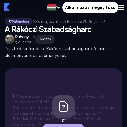
Alkalmazás megnyitása
378
megtekintések
·
Frissítve
2026. júl. 22.
Történelem
A Rákóczi Szabadságharc
Duhonyi Lili
Követés
@
duhonyilili
Teszteld tudásodat a Rákóczi szabadságharcról, annak
előzményeiről és eseményeiről.
1
.
Melyik évben hívta haza Esze Tamás Rákóczit
Lengyelországból?
2
.
Ki volt az a fejedelem, akinek abszolutista politikája
hozzájárult a szabadságharc kirobbanásához?
3
.
Melyik évben vált II. Rákóczi Ferenc Erdélyi
10
Fejedelemmé?