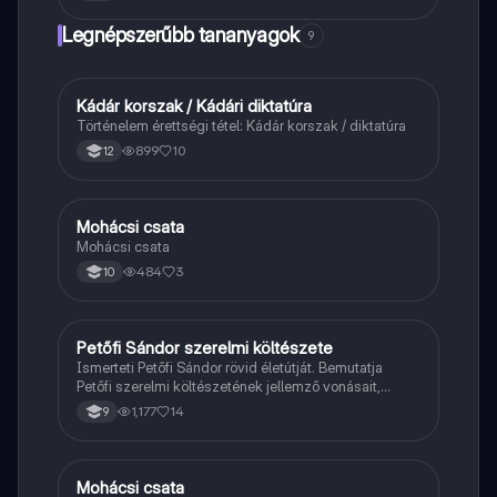
Legnépszerűbb tananyagok
9
Kádár korszak / Kádári diktatúra
Töri
Történelem érettségi tétel: Kádár korszak / diktatúra
899
10
12
Mohácsi csata
Magyar
Mohácsi csata
484
3
10
Petőfi Sándor szerelmi költészete
Magyar
Ismerteti Petőfi Sándor rövid életútját. Bemutatja
Petőfi szerelmi költészetének jellemző vonásait,
vereseinek ihletőit és külön kitér a hitvesi
1,177
14
9
költészetére.
Mohácsi csata
Töri