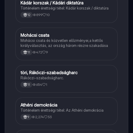
Kádár korszak / Kádári diktatúra
Töri
Történelem érettségi tétel: Kádár korszak / diktatúra
899
10
12
Mohácsi csata
Töri
Mohácsi csata és közvetlen előzményei,a kettős
királyválasztás, az ország három részre szakadása
472
9
11
töri, Rákóczi-szabadságharc
Töri
Rákóczi-szabadságharc.
654
1
11
Athéni demokrácia
Töri
Történelem érettségi tétel: Az Athéni demokrácia
2,274
33
9