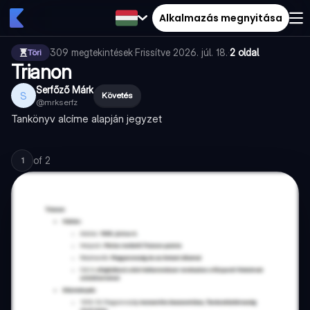
Alkalmazás megnyitása
309
megtekintések
·
Frissítve
2026. júl. 18.
·
2 oldal
Töri
Trianon
Serfőző Márk
S
Követés
@
mrkserfz
Tankönyv alcíme alapján jegyzet
of
2
1