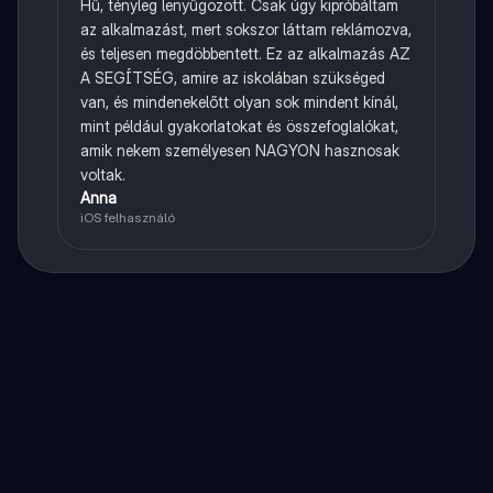
Hű, tényleg lenyűgözött. Csak úgy kipróbáltam
az alkalmazást, mert sokszor láttam reklámozva,
és teljesen megdöbbentett. Ez az alkalmazás AZ
A SEGÍTSÉG, amire az iskolában szükséged
van, és mindenekelőtt olyan sok mindent kínál,
mint például gyakorlatokat és összefoglalókat,
amik nekem személyesen NAGYON hasznosak
voltak.
Anna
iOS felhasználó