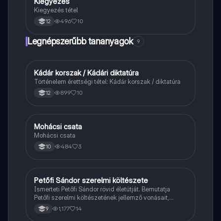
Kiegyezés
Töri
Kiegyezés tétel
496
10
12
Legnépszerűbb tananyagok
9
Kádár korszak / Kádári diktatúra
Töri
Történelem érettségi tétel: Kádár korszak / diktatúra
899
10
12
Mohácsi csata
Magyar
Mohácsi csata
484
3
10
Petőfi Sándor szerelmi költészete
Magyar
Ismerteti Petőfi Sándor rövid életútját. Bemutatja
Petőfi szerelmi költészetének jellemző vonásait,
vereseinek ihletőit és külön kitér a hitvesi
1,177
14
9
költészetére.