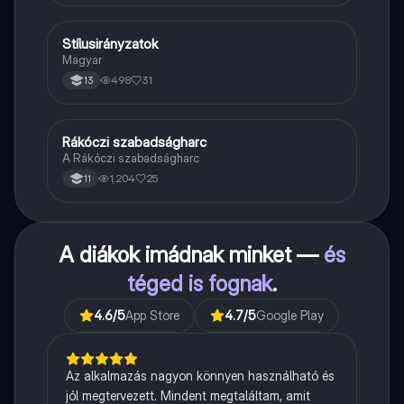
Stílusirányzatok
Magyar
Magyar
498
31
13
Rákóczi szabadságharc
Töri
A Rákóczi szabadságharc
1,204
25
11
A diákok imádnak minket —
és
téged is fognak
.
4.6
/5
App Store
4.7
/5
Google Play
Az alkalmazás nagyon könnyen használható és
jól megtervezett. Mindent megtaláltam, amit