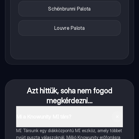
Schönbrunni Palota
Louvre Palota
Azt hittük, soha nem fogod
megkérdezni...
Mi a Knowunity MI társ?
MI Társunk egy diákközpontú MI eszköz, amely többet
nyújt puszta válaszoknál. Millió Knowunity erőforrásra