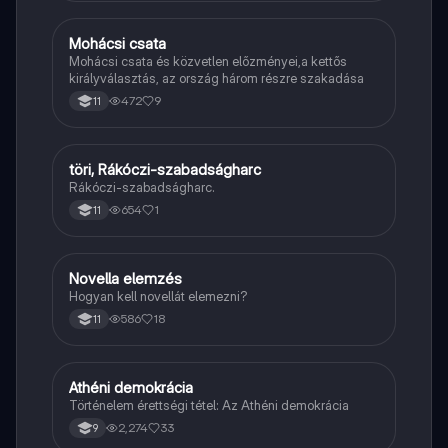
Mohácsi csata
Töri
Mohácsi csata és közvetlen előzményei,a kettős
királyválasztás, az ország három részre szakadása
472
9
11
töri, Rákóczi-szabadságharc
Töri
Rákóczi-szabadságharc.
654
1
11
Novella elemzés
Magyar
Hogyan kell novellát elemezni?
586
18
11
Athéni demokrácia
Töri
Történelem érettségi tétel: Az Athéni demokrácia
2,274
33
9