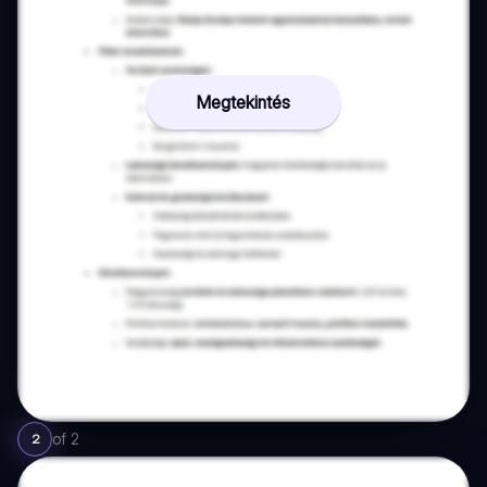
Megtekintés
of
2
2