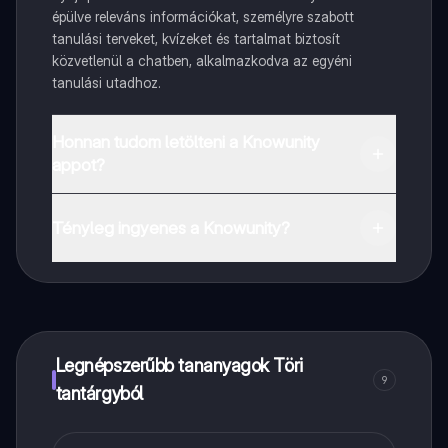
épülve releváns információkat, személyre szabott
tanulási terveket, kvízeket és tartalmat biztosít
közvetlenül a chatben, alkalmazkodva az egyéni
tanulási utadhoz.
Honnan tudom letölteni a Knowunity
appot?
Az appot letöltheted a Google Play Store-ból és az
Apple App Store-ból.
Tényleg ingyenes a Knowunity?
Pontosan! Élvezd az ingyenes hozzáférést a tanulási
tartalmakhoz, kapcsolódj diáktársaiddal, és kapj
azonnali segítséget – mind a kezed ügyében.
Legnépszerűbb tananyagok Töri
9
tantárgyból