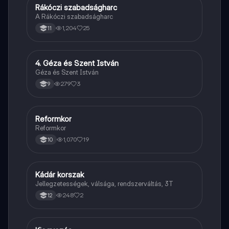
Rákóczi szabadságharc
Töri
A Rákóczi szabadságharc
1,204
25
11
4. Géza és Szent István
Töri
Géza és Szent István
279
3
9
Reformkor
Töri
Reformkor
1,070
19
10
Kádár korszak
Töri
Jellegzetességek, válsága, rendszerváltás, 3T
248
2
12