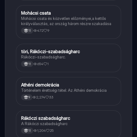
Mohácsi csata
Töri
Mohácsi csata és közvetlen előzményei,a kettős
királyválasztás, az ország három részre szakadása
472
9
11
töri, Rákóczi-szabadságharc
Töri
Rákóczi-szabadságharc.
654
1
11
Athéni demokrácia
Töri
Történelem érettségi tétel: Az Athéni demokrácia
2,274
33
9
Rákóczi szabadságharc
Töri
A Rákóczi szabadságharc
1,204
25
11