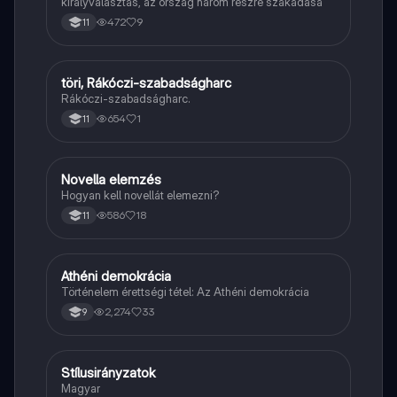
királyválasztás, az ország három részre szakadása
472
9
11
töri, Rákóczi-szabadságharc
Töri
Rákóczi-szabadságharc.
654
1
11
Novella elemzés
Magyar
Hogyan kell novellát elemezni?
586
18
11
Athéni demokrácia
Töri
Történelem érettségi tétel: Az Athéni demokrácia
2,274
33
9
Stílusirányzatok
Magyar
Magyar