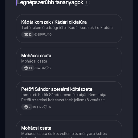
Legnépszerűbb tananyagok
9
Kádár korszak / Kádári diktatúra
Töri
Történelem érettségi tétel: Kádár korszak / diktatúra
899
10
12
Mohácsi csata
Magyar
Mohácsi csata
484
3
10
Petőfi Sándor szerelmi költészete
Magyar
Ismerteti Petőfi Sándor rövid életútját. Bemutatja
Petőfi szerelmi költészetének jellemző vonásait,
vereseinek ihletőit és külön kitér a hitvesi
1,177
14
9
költészetére.
Mohácsi csata
Töri
Mohácsi csata és közvetlen előzményei,a kettős