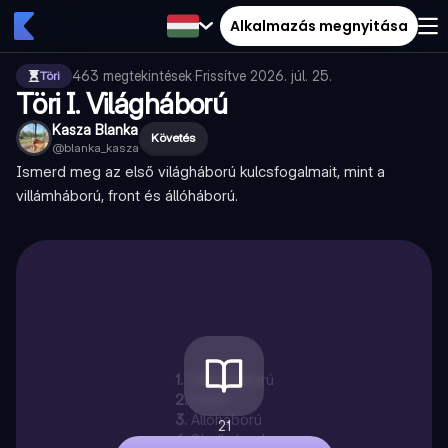
Alkalmazás megnyitása
463
megtekintések
·
Frissítve
2026. júl. 25.
Töri
Töri I. Világháború
Kasza Blanka
Követés
@
blanka_kasza
Ismerd meg az első világháború kulcsfogalmait, mint a
villámháború, front és állóháború.
1
.
Villámháború
2
.
Front
3
.
Állóháború
21
4
.
Shell shoek