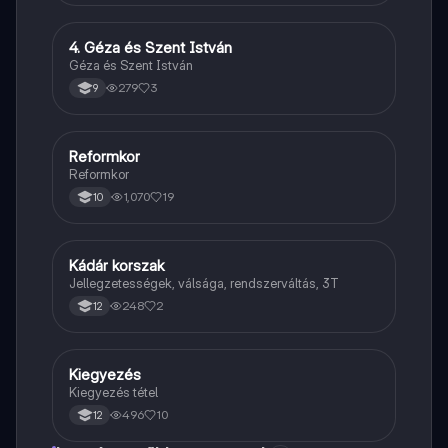
4. Géza és Szent István
Töri
Géza és Szent István
279
3
9
Reformkor
Töri
Reformkor
1,070
19
10
Kádár korszak
Töri
Jellegzetességek, válsága, rendszerváltás, 3T
248
2
12
Kiegyezés
Töri
Kiegyezés tétel
496
10
12