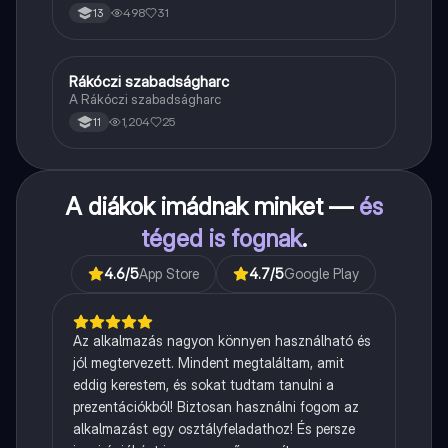
498
31
13
Rákóczi szabadságharc
Töri
A Rákóczi szabadságharc
1,204
25
11
A diákok imádnak minket —
és
téged is fognak
.
4.6
/5
App Store
4.7
/5
Google Play
Az alkalmazás nagyon könnyen használható és
jól megtervezett. Mindent megtaláltam, amit
eddig kerestem, és sokat tudtam tanulni a
prezentációkból! Biztosan használni fogom az
alkalmazást egy osztályfeladathoz! És persze