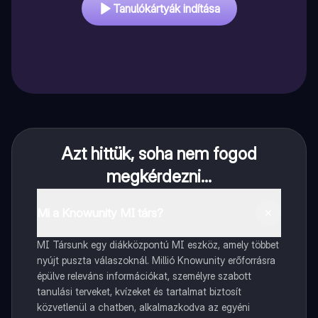
Tanulókártyák indítása
Azt hittük, soha nem fogod
megkérdezni...
Mi a Knowunity MI társ?
MI Társunk egy diákközpontú MI eszköz, amely többet
nyújt puszta válaszoknál. Millió Knowunity erőforrásra
épülve releváns információkat, személyre szabott
tanulási terveket, kvízeket és tartalmat biztosít
közvetlenül a chatben, alkalmazkodva az egyéni