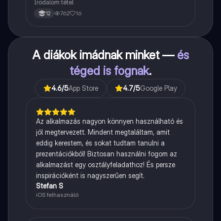
Irodalom tétel
762
16
12
A diákok imádnak minket —
és
téged is fognak
.
4.6
/5
App Store
4.7
/5
Google Play
Az alkalmazás nagyon könnyen használható és
jól megtervezett. Mindent megtaláltam, amit
eddig kerestem, és sokat tudtam tanulni a
prezentációkból! Biztosan használni fogom az
alkalmazást egy osztályfeladathoz! És persze
inspirációként is nagyszerűen segít.
Stefan S
iOS felhasználó