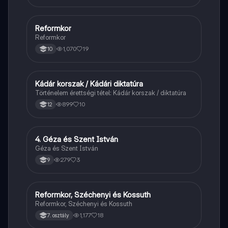
Reformkor
Töri
Reformkor
1,070
19
10
Kádár korszak / Kádári diktatúra
Töri
Történelem érettségi tétel: Kádár korszak / diktatúra
899
10
12
4. Géza és Szent István
Töri
Géza és Szent István
279
3
9
Reformkor, Széchenyi és Kossuth
Töri
Reformkor, Széchenyi és Kossuth
1,177
18
7. osztály