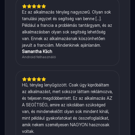
Ez az alkalmazás tényleg nagyszerű. Olyan sok
tanulási jegyzet és segítség van benne [...].
Például a francia a problémás tantárgyam, és az
alkalmazásban olyan sok segítség lehetőség
van. Ennek az alkalmazásnak köszönhetően
javult a franciám. Mindenkinek ajánlanám.
Samantha Klich
Android felhasználó
Hű, tényleg lenyűgözött. Csak úgy kipróbáltam
az alkalmazást, mert sokszor láttam reklámozva,
és teljesen megdöbbentett. Ez az alkalmazás AZ
A SEGÍTSÉG, amire az iskolában szükséged
van, és mindenekelőtt olyan sok mindent kínál,
mint például gyakorlatokat és összefoglalókat,
amik nekem személyesen NAGYON hasznosak
voltak.