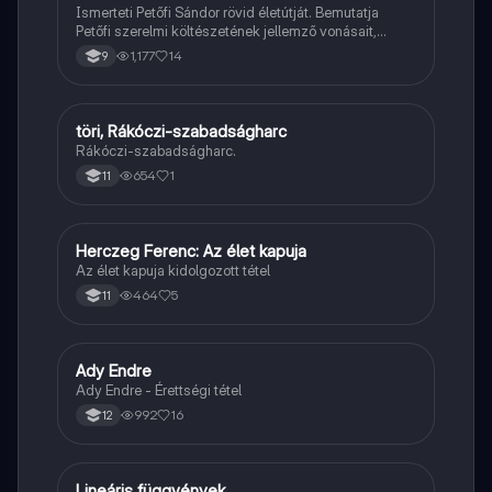
Ismerteti Petőfi Sándor rövid életútját. Bemutatja
Petőfi szerelmi költészetének jellemző vonásait,
vereseinek ihletőit és külön kitér a hitvesi
1,177
14
9
költészetére.
töri, Rákóczi-szabadságharc
Töri
Rákóczi-szabadságharc.
654
1
11
Herczeg Ferenc: Az élet kapuja
Magyar
Az élet kapuja kidolgozott tétel
464
5
11
Ady Endre
Magyar
Ady Endre - Érettségi tétel
992
16
12
Lineáris függvények
Matek