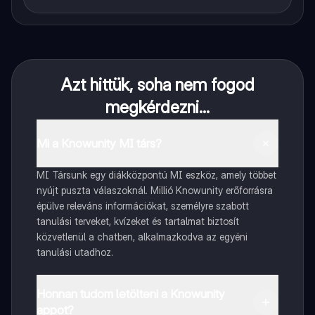
Azt hittük, soha nem fogod
megkérdezni...
Mi a Knowunity MI társ?
MI Társunk egy diákközpontú MI eszköz, amely többet
nyújt puszta válaszoknál. Millió Knowunity erőforrásra
épülve releváns információkat, személyre szabott
tanulási terveket, kvízeket és tartalmat biztosít
közvetlenül a chatben, alkalmazkodva az egyéni
tanulási utadhoz.
Honnan tudom letölteni a Knowunity
appot?