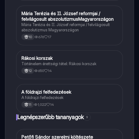
Mária Terézia és II. József reformjai /
Töri
felvilágosult abszolutizmusMagyarországon
Mária Terézia és II. József reformjai / felvilágosult
abszolutizmus Magyarországon
676
17
10
Rákosi korszak
Töri
Történelem érettségi tétel: Rákosi korszak
650
14
12
A földrajzi felfedezések
Töri
A földrajzi felfedezések
1,022
14
11
Legnépszerűbb tananyagok
9
Petőfi Sándor szerelmi költészete
Magyar