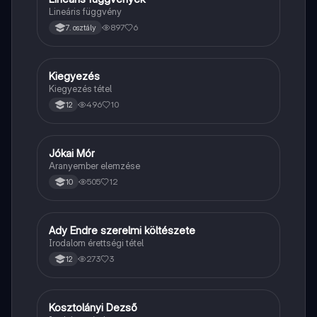
Lineáris függvény
897
6
7. osztály
Kiegyezés
Töri
Kiegyezés tétel
496
10
12
Jókai Mór
Magyar
Aranyember elemzése
505
12
10
Ady Endre szerelmi költészete
Magyar
Irodalom érettségi tétel
273
3
12
Kosztolányi Dezső
Magyar