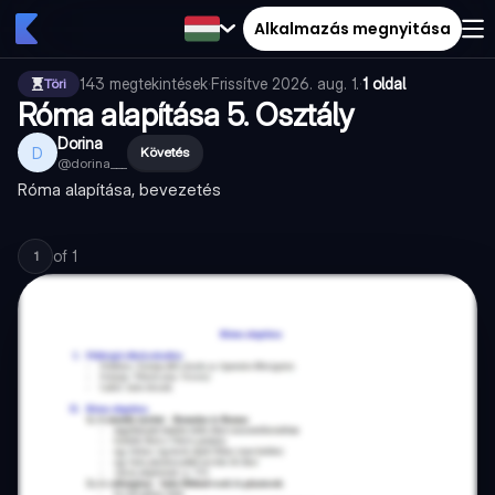
Alkalmazás megnyitása
143
megtekintések
·
Frissítve
2026. aug. 1.
·
1 oldal
Töri
Róma alapítása 5. Osztály
Dorina
D
Követés
@
dorina___
Róma alapítása, bevezetés
of
1
1