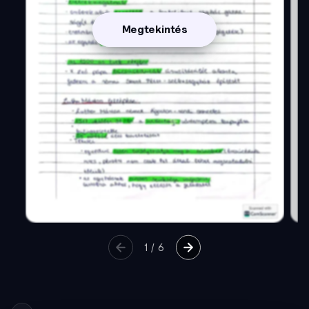
Megtekintés
1
/
6