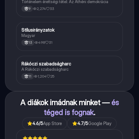
Történelem érettségi tétel: Az Athéni demokrácia
2,274
33
9
Stílusirányzatok
Magyar
Magyar
498
31
13
Rákóczi szabadságharc
Töri
A Rákóczi szabadságharc
1,204
25
11
A diákok imádnak minket —
és
téged is fognak
.
4.6
/5
App Store
4.7
/5
Google Play