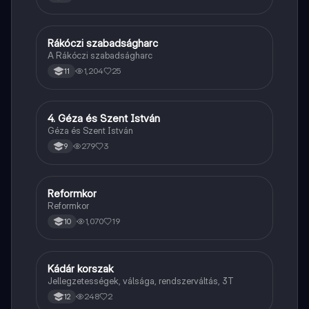
Rákóczi szabadságharc
Töri
A Rákóczi szabadságharc
1,204
25
11
4. Géza és Szent István
Töri
Géza és Szent István
279
3
9
Reformkor
Töri
Reformkor
1,070
19
10
Kádár korszak
Töri
Jellegzetességek, válsága, rendszerváltás, 3T
248
2
12