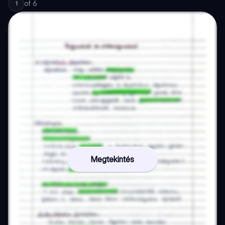
of
6
1
Megtekintés