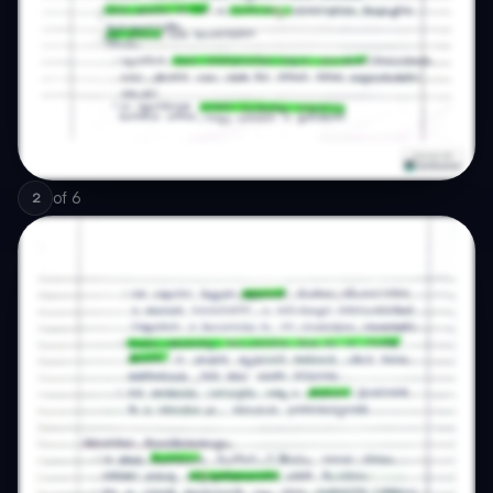
of
6
2