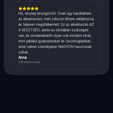
Hű, tényleg lenyűgözött. Csak úgy kipróbáltam
az alkalmazást, mert sokszor láttam reklámozva,
és teljesen megdöbbentett. Ez az alkalmazás AZ
A SEGÍTSÉG, amire az iskolában szükséged
van, és mindenekelőtt olyan sok mindent kínál,
mint például gyakorlatokat és összefoglalókat,
amik nekem személyesen NAGYON hasznosak
voltak.
Anna
iOS felhasználó