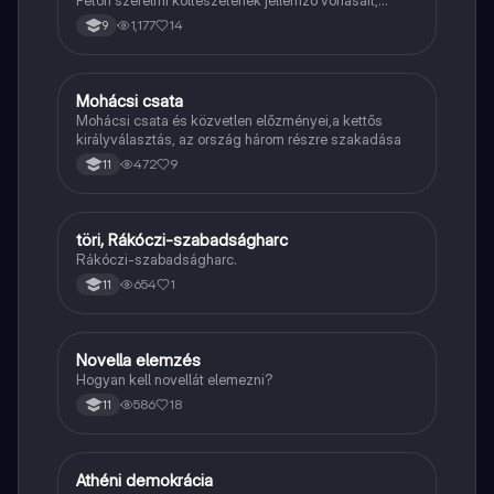
Petőfi szerelmi költészetének jellemző vonásait,
vereseinek ihletőit és külön kitér a hitvesi
1,177
14
9
költészetére.
Mohácsi csata
Töri
Mohácsi csata és közvetlen előzményei,a kettős
királyválasztás, az ország három részre szakadása
472
9
11
töri, Rákóczi-szabadságharc
Töri
Rákóczi-szabadságharc.
654
1
11
Novella elemzés
Magyar
Hogyan kell novellát elemezni?
586
18
11
Athéni demokrácia
Töri