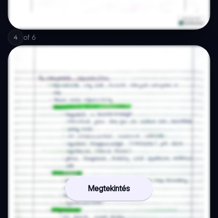
of
6
4
Megtekintés