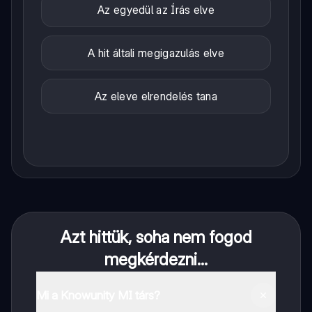
Az egyedül az Írás elve
A hit általi megigazulás elve
Az eleve elrendelés tana
Azt hittük, soha nem fogod
megkérdezni...
Mi a Knowunity MI társ?