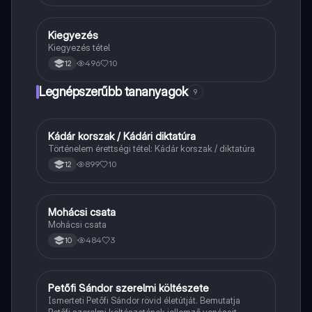
Kiegyezés
Töri
Kiegyezés tétel
496
10
12
Legnépszerűbb tananyagok
9
Kádár korszak / Kádári diktatúra
Töri
Történelem érettségi tétel: Kádár korszak / diktatúra
899
10
12
Mohácsi csata
Magyar
Mohácsi csata
484
3
10
Petőfi Sándor szerelmi költészete
Magyar
Ismerteti Petőfi Sándor rövid életútját. Bemutatja