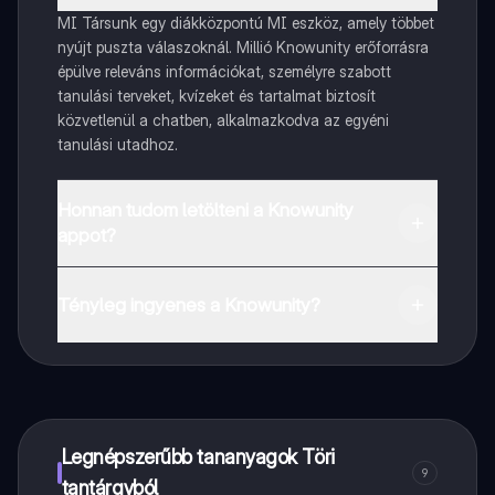
MI Társunk egy diákközpontú MI eszköz, amely többet
nyújt puszta válaszoknál. Millió Knowunity erőforrásra
épülve releváns információkat, személyre szabott
tanulási terveket, kvízeket és tartalmat biztosít
közvetlenül a chatben, alkalmazkodva az egyéni
tanulási utadhoz.
Honnan tudom letölteni a Knowunity
appot?
Az appot letöltheted a Google Play Store-ból és az
Apple App Store-ból.
Tényleg ingyenes a Knowunity?
Pontosan! Élvezd az ingyenes hozzáférést a tanulási
tartalmakhoz, kapcsolódj diáktársaiddal, és kapj
azonnali segítséget – mind a kezed ügyében.
Legnépszerűbb tananyagok Töri
9
tantárgyból