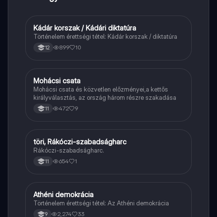
Kádár korszak / Kádári diktatúra
Töri
Történelem érettségi tétel: Kádár korszak / diktatúra
899
10
12
Mohácsi csata
Töri
Mohácsi csata és közvetlen előzményei,a kettős
királyválasztás, az ország három részre szakadása
472
9
11
töri, Rákóczi-szabadságharc
Töri
Rákóczi-szabadságharc.
654
1
11
Athéni demokrácia
Töri
Történelem érettségi tétel: Az Athéni demokrácia
2,274
33
9