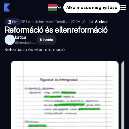
Alkalmazás megnyitása
281
megtekintések
·
Frissítve
2026. júl. 24.
·
6 oldal
Töri
Reformáció és ellenreformáció
katica
K
Követés
@
kisokoskaa
Reformáció és ellenreformáció