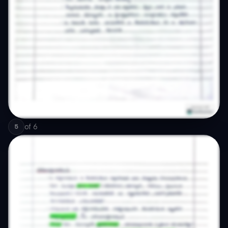
of
6
5