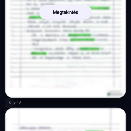
Megtekintés
of
6
3