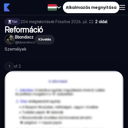
Alkalmazás megnyitása
204
megtekintések
·
Frissítve
2026. júl. 22.
·
2 oldal
Töri
Reformáció
Bbondixcz
Követés
@
bbondixcz
Személyek
of
2
1