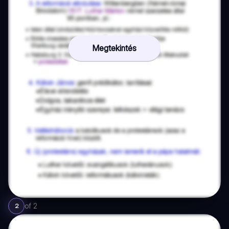
Megtekintés
of
2
2