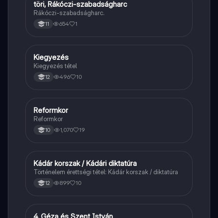
töri, Rákóczi-szabadságharc
Töri
Rákóczi-szabadságharc.
654
1
11
Kiegyezés
Töri
Kiegyezés tétel
496
10
12
Reformkor
Töri
Reformkor
1,070
19
10
Kádár korszak / Kádári diktatúra
Töri
Történelem érettségi tétel: Kádár korszak / diktatúra
899
10
12
4. Géza és Szent István
Töri