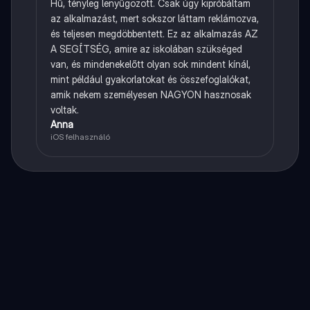
Hű, tényleg lenyűgözött. Csak úgy kipróbáltam
az alkalmazást, mert sokszor láttam reklámozva,
és teljesen megdöbbentett. Ez az alkalmazás AZ
A SEGÍTSÉG, amire az iskolában szükséged
van, és mindenekelőtt olyan sok mindent kínál,
mint például gyakorlatokat és összefoglalókat,
amik nekem személyesen NAGYON hasznosak
voltak.
Anna
iOS felhasználó