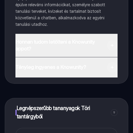
épülve releváns információkat, személyre szabott
tanulási terveket, kvízeket és tartalmat biztosít
közvetlenül a chatben, alkalmazkodva az egyéni
tanulási utadhoz.
Honnan tudom letölteni a Knowunity
appot?
Az appot letöltheted a Google Play Store-ból és az
Apple App Store-ból.
Tényleg ingyenes a Knowunity?
Pontosan! Élvezd az ingyenes hozzáférést a tanulási
tartalmakhoz, kapcsolódj diáktársaiddal, és kapj
azonnali segítséget – mind a kezed ügyében.
Legnépszerűbb tananyagok Töri
9
tantárgyból