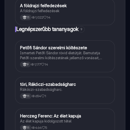
A földrajzi felfedezések
Töri
A földrajzi felfedezések
1,022
14
11
Legnépszerűbb tananyagok
9
Petőfi Sándor szerelmi költészete
Magyar
Ismerteti Petőfi Sándor rövid életútját. Bemutatja
Petőfi szerelmi költészetének jellemző vonásait,
vereseinek ihletőit és külön kitér a hitvesi
1,177
14
9
költészetére.
töri, Rákóczi-szabadságharc
Töri
Rákóczi-szabadságharc.
654
1
11
Herczeg Ferenc: Az élet kapuja
Magyar
Az élet kapuja kidolgozott tétel
464
5
11