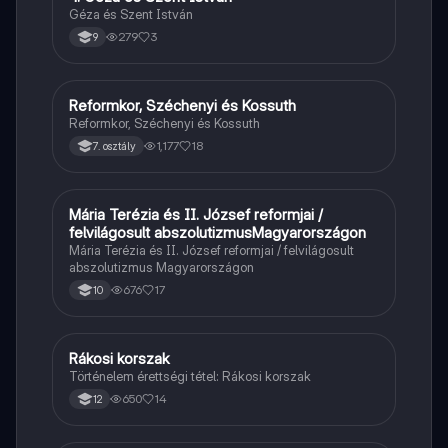
Géza és Szent István
279
3
9
Reformkor, Széchenyi és Kossuth
Töri
Reformkor, Széchenyi és Kossuth
1,177
18
7. osztály
Mária Terézia és II. József reformjai /
Töri
felvilágosult abszolutizmusMagyarországon
Mária Terézia és II. József reformjai / felvilágosult
abszolutizmus Magyarországon
676
17
10
Rákosi korszak
Töri
Történelem érettségi tétel: Rákosi korszak
650
14
12