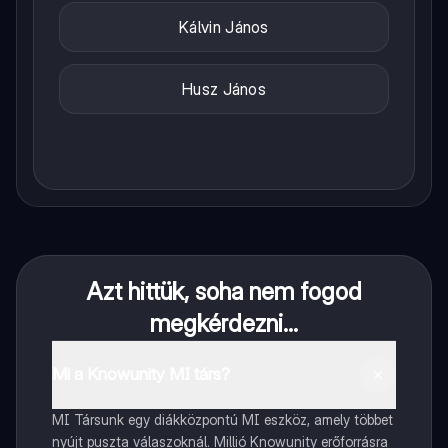
Kálvin János
Husz János
Azt hittük, soha nem fogod
megkérdezni...
Mi a Knowunity MI társ?
MI Társunk egy diákközpontú MI eszköz, amely többet
nyújt puszta válaszoknál. Millió Knowunity erőforrásra