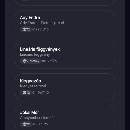
Ady Endre
Magyar
Ady Endre - Érettségi tétel
992
16
12
Lineáris függvények
Matek
Lineáris függvény
897
6
7. osztály
Kiegyezés
Töri
Kiegyezés tétel
496
10
12
Jókai Mór
Magyar
Aranyember elemzése
505
12
10