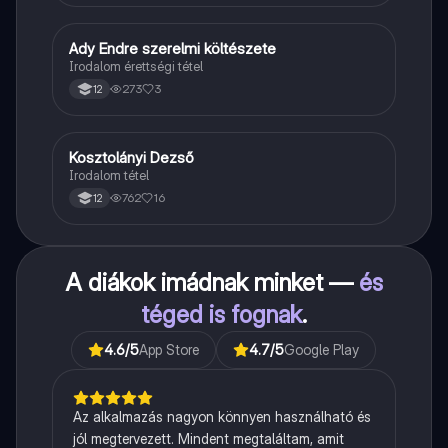
Ady Endre szerelmi költészete
Magyar
Irodalom érettségi tétel
273
3
12
Kosztolányi Dezső
Magyar
Irodalom tétel
762
16
12
A diákok imádnak minket —
és
téged is fognak
.
4.6
/5
App Store
4.7
/5
Google Play
Az alkalmazás nagyon könnyen használható és
jól megtervezett. Mindent megtaláltam, amit