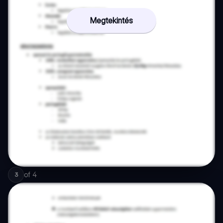
Megtekintés
of
4
3