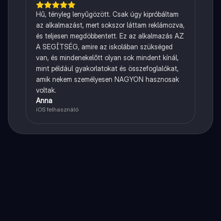
Hű, tényleg lenyűgözött. Csak úgy kipróbáltam
az alkalmazást, mert sokszor láttam reklámozva,
és teljesen megdöbbentett. Ez az alkalmazás AZ
A SEGÍTSÉG, amire az iskolában szükséged
van, és mindenekelőtt olyan sok mindent kínál,
mint például gyakorlatokat és összefoglalókat,
amik nekem személyesen NAGYON hasznosak
voltak.
Anna
iOS felhasználó