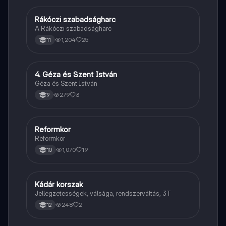
Rákóczi szabadságharc
Töri
A Rákóczi szabadságharc
1,204
25
11
4. Géza és Szent István
Töri
Géza és Szent István
279
3
9
Reformkor
Töri
Reformkor
1,070
19
10
Kádár korszak
Töri
Jellegzetességek, válsága, rendszerváltás, 3T
248
2
12