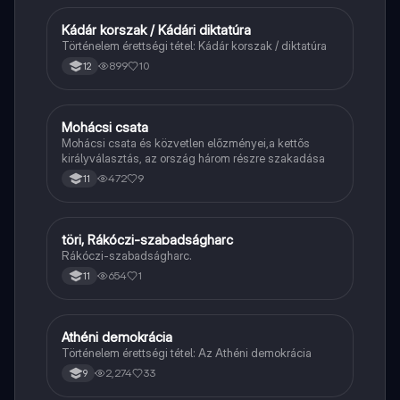
Kádár korszak / Kádári diktatúra
Töri
Történelem érettségi tétel: Kádár korszak / diktatúra
899
10
12
Mohácsi csata
Töri
Mohácsi csata és közvetlen előzményei,a kettős
királyválasztás, az ország három részre szakadása
472
9
11
töri, Rákóczi-szabadságharc
Töri
Rákóczi-szabadságharc.
654
1
11
Athéni demokrácia
Töri
Történelem érettségi tétel: Az Athéni demokrácia
2,274
33
9