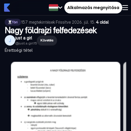
Alkalmazás megnyitása
157
megtekintések
·
Frissítve
2026. júl. 15.
·
4 oldal
Töri
Nagy földrajzi felfedezések
just a girl
J
Követés
@
just.a.girl15
Érettségi tétel