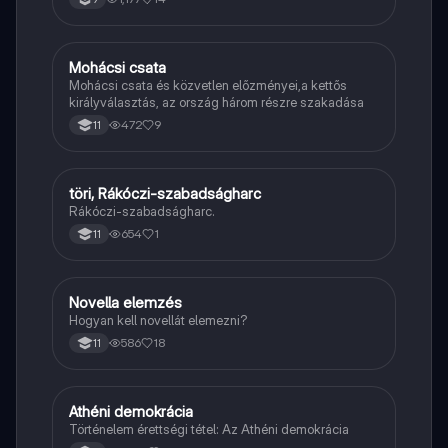
költészetére.
Mohácsi csata
Töri
Mohácsi csata és közvetlen előzményei,a kettős
királyválasztás, az ország három részre szakadása
472
9
11
töri, Rákóczi-szabadságharc
Töri
Rákóczi-szabadságharc.
654
1
11
Novella elemzés
Magyar
Hogyan kell novellát elemezni?
586
18
11
Athéni demokrácia
Töri
Történelem érettségi tétel: Az Athéni demokrácia