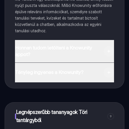
nyújt puszta válaszoknál. Millió Knowunity erőforrásra
épülve releváns információkat, személyre szabott
tanulási terveket, kvízeket és tartalmat biztosít
közvetlenül a chatben, alkalmazkodva az egyéni
tanulási utadhoz.
Honnan tudom letölteni a Knowunity
appot?
Az appot letöltheted a Google Play Store-ból és az
Apple App Store-ból.
Tényleg ingyenes a Knowunity?
Pontosan! Élvezd az ingyenes hozzáférést a tanulási
tartalmakhoz, kapcsolódj diáktársaiddal, és kapj
azonnali segítséget – mind a kezed ügyében.
Legnépszerűbb tananyagok Töri
9
tantárgyból