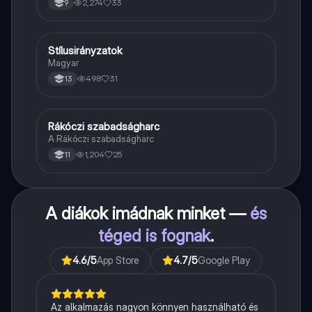
2,274
33
9
Stílusirányzatok
Magyar
Magyar
498
31
13
Rákóczi szabadságharc
Töri
A Rákóczi szabadságharc
1,204
25
11
A diákok imádnak minket —
és
téged is fognak
.
4.6
/5
App Store
4.7
/5
Google Play
Az alkalmazás nagyon könnyen használható és