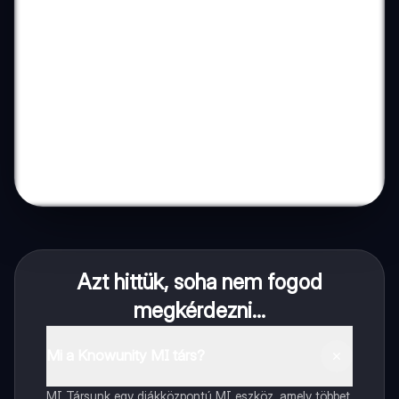
Azt hittük, soha nem fogod
megkérdezni...
Mi a Knowunity MI társ?
MI Társunk egy diákközpontú MI eszköz, amely többet