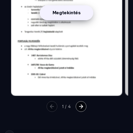
Megtekintés
1
/
4