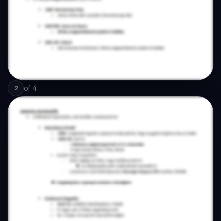
of
4
2