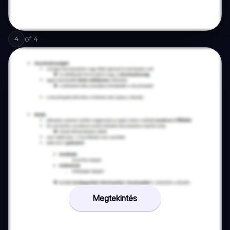
of
4
4
Megtekintés