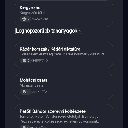
Kiegyezés
Töri
Kiegyezés tétel
496
10
12
Legnépszerűbb tananyagok
9
Kádár korszak / Kádári diktatúra
Töri
Történelem érettségi tétel: Kádár korszak / diktatúra
899
10
12
Mohácsi csata
Magyar
Mohácsi csata
484
3
10
Petőfi Sándor szerelmi költészete
Magyar
Ismerteti Petőfi Sándor rövid életútját. Bemutatja
Petőfi szerelmi költészetének jellemző vonásait,
vereseinek ihletőit és külön kitér a hitvesi
1,177
14
9