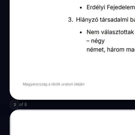
of
8
2