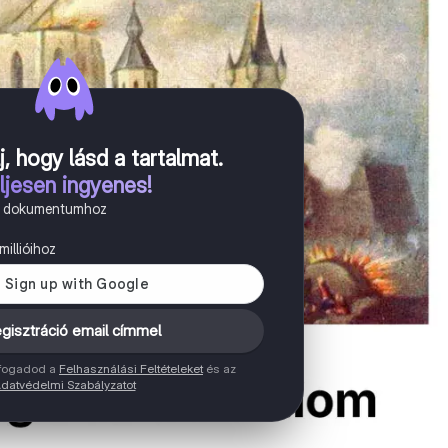
j, hogy lásd a tartalmat
.
ljesen ingyenes!
n dokumentumhoz
illióihoz
gisztráció email címmel
elfogadod a
Felhasználási Feltételeket
és az
datvédelmi Szabályzatot