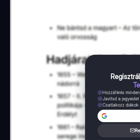
Regisztrál
Te
Hozzáférés minde
Javítsd a jegyeidet
Csatlakozz diákok m
Re