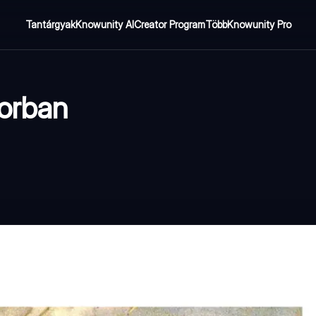
Tantárgyak
Knowunity AI
Creator Program
Több
Knowunity Pro
korban