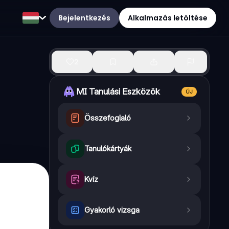
Bejelentkezés
Alkalmazás letöltése
2
MI Tanulási Eszközök
ÚJ
Összefoglaló
Tanulókártyák
Kvíz
Gyakorló vizsga