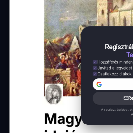
Regisztrál
Te
Hozzáférés minde
Javítsd a jegyeidet
Csatlakozz diákok m
Re
A regisztrációval 
A