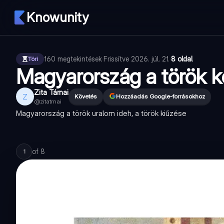
Knowunity
160
megtekintések
·
Frissítve
2026. júl. 21.
·
8 oldal
Töri
Magyarország a török 
Zita Tárnai
Z
Követés
Hozzáadás Google-forrásokhoz
@
zitatrnai
Magyarország a török uralom ideh, a török kiűzése
of
8
1