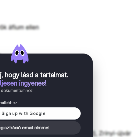
j, hogy lásd a tartalmat
.
ljesen ingyenes!
n dokumentumhoz
illióihoz
gisztráció email címmel