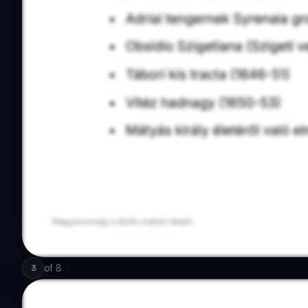
of
8
3