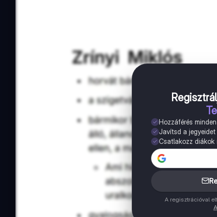
Regisztrál
Te
Hozzáférés minde
Javítsd a jegyeidet
Csatlakozz diákok m
Re
A regisztrációval 
A