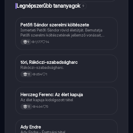
Legnépszerűbb tananyagok
9
Petőfi Sándor szerelmi költészete
Magyar
Ismerteti Petőfi Sándor rövid életútját. Bemutatja
Petőfi szerelmi költészetének jellemző vonásait,
vereseinek ihletőit és külön kitér a hitvesi
1,177
14
9
költészetére.
töri, Rákóczi-szabadságharc
Töri
Rákóczi-szabadságharc.
654
1
11
Herczeg Ferenc: Az élet kapuja
Magyar
Az élet kapuja kidolgozott tétel
464
5
11
Ady Endre
Magyar
Ady Endre - Érettségi tétel