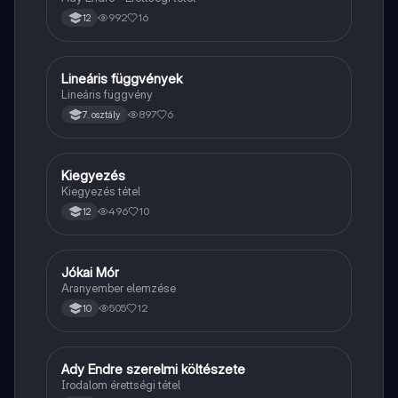
992
16
12
Lineáris függvények
Matek
Lineáris függvény
897
6
7. osztály
Kiegyezés
Töri
Kiegyezés tétel
496
10
12
Jókai Mór
Magyar
Aranyember elemzése
505
12
10
Ady Endre szerelmi költészete
Magyar
Irodalom érettségi tétel