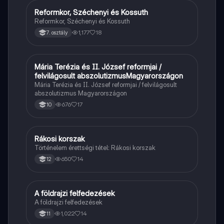
Reformkor, Széchenyi és Kossuth
Töri
Reformkor, Széchenyi és Kossuth
1,177
18
7. osztály
Mária Terézia és II. József reformjai /
Töri
felvilágosult abszolutizmusMagyarországon
Mária Terézia és II. József reformjai / felvilágosult
abszolutizmus Magyarországon
676
17
10
Rákosi korszak
Töri
Történelem érettségi tétel: Rákosi korszak
650
14
12
A földrajzi felfedezések
Töri
A földrajzi felfedezések
1,022
14
11