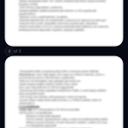
of
3
2