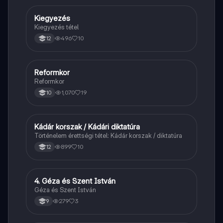
Kiegyezés
Töri
Kiegyezés tétel
496
10
12
Reformkor
Töri
Reformkor
1,070
19
10
Kádár korszak / Kádári diktatúra
Töri
Történelem érettségi tétel: Kádár korszak / diktatúra
899
10
12
4. Géza és Szent István
Töri
Géza és Szent István
279
3
9