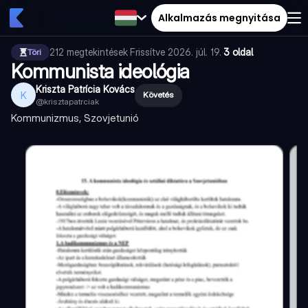
Alkalmazás megnyitása
212
megtekintések
·
Frissítve
2026. júl. 19.
·
3 oldal
Töri
Kommunista ideológia
Kriszta Patrícia Kovács
K
Követés
@
krisztapatrciak
Kommunizmus, Szovjetunió