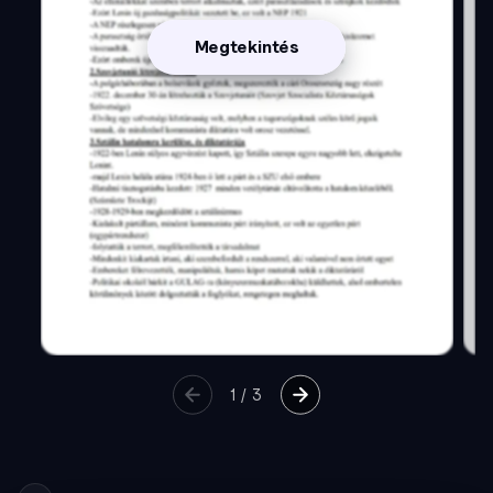
Megtekintés
1
/
3