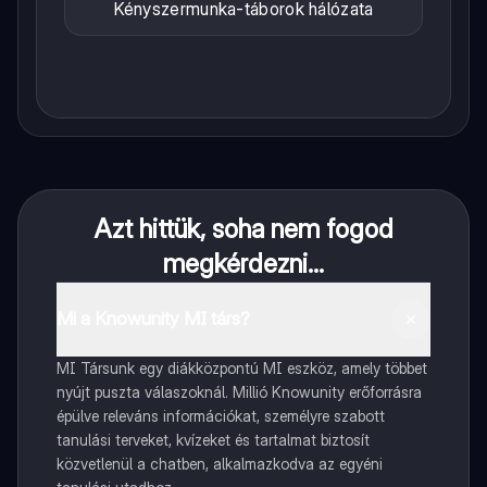
Kényszermunka-táborok hálózata
Azt hittük, soha nem fogod
megkérdezni...
Mi a Knowunity MI társ?
MI Társunk egy diákközpontú MI eszköz, amely többet
nyújt puszta válaszoknál. Millió Knowunity erőforrásra
épülve releváns információkat, személyre szabott
tanulási terveket, kvízeket és tartalmat biztosít
közvetlenül a chatben, alkalmazkodva az egyéni