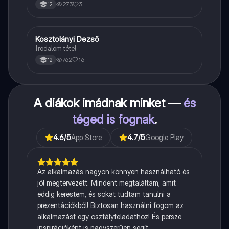
273
3
12
Kosztolányi Dezső
Magyar
Irodalom tétel
762
16
12
A diákok imádnak minket —
és
téged is fognak
.
4.6
/5
App Store
4.7
/5
Google Play
Az alkalmazás nagyon könnyen használható és
jól megtervezett. Mindent megtaláltam, amit
eddig kerestem, és sokat tudtam tanulni a
prezentációkból! Biztosan használni fogom az
alkalmazást egy osztályfeladathoz! És persze
inspirációként is nagyszerűen segít.