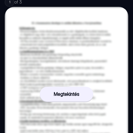
of
3
1
Megtekintés