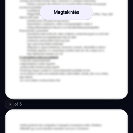
Megtekintés
of
3
3