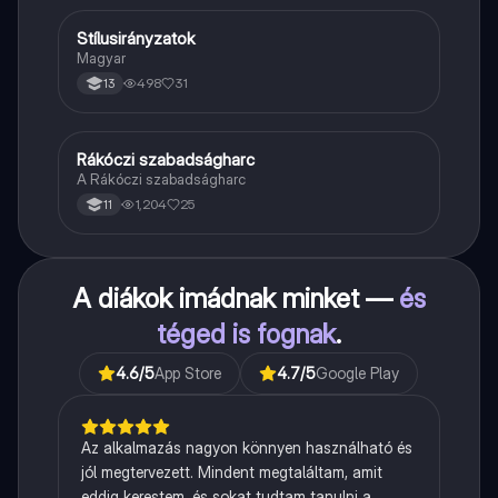
Stílusirányzatok
Magyar
Magyar
498
31
13
Rákóczi szabadságharc
Töri
A Rákóczi szabadságharc
1,204
25
11
A diákok imádnak minket —
és
téged is fognak
.
4.6
/5
App Store
4.7
/5
Google Play
Az alkalmazás nagyon könnyen használható és
jól megtervezett. Mindent megtaláltam, amit
eddig kerestem, és sokat tudtam tanulni a