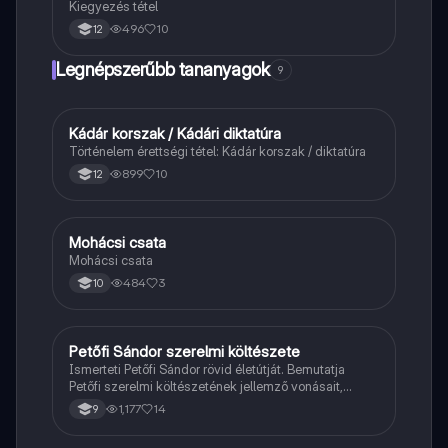
Kiegyezés tétel
496
10
12
Legnépszerűbb tananyagok
9
Kádár korszak / Kádári diktatúra
Töri
Történelem érettségi tétel: Kádár korszak / diktatúra
899
10
12
Mohácsi csata
Magyar
Mohácsi csata
484
3
10
Petőfi Sándor szerelmi költészete
Magyar
Ismerteti Petőfi Sándor rövid életútját. Bemutatja
Petőfi szerelmi költészetének jellemző vonásait,
vereseinek ihletőit és külön kitér a hitvesi
1,177
14
9
költészetére.