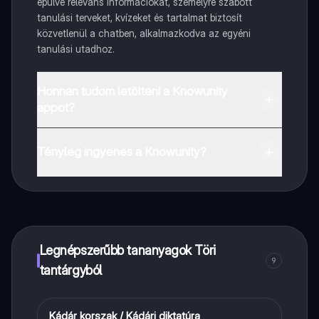
épülve releváns információkat, személyre szabott
tanulási terveket, kvízeket és tartalmat biztosít
közvetlenül a chatben, alkalmazkodva az egyéni
tanulási utadhoz.
Honnan tudom letölteni a Knowunity
appot?
Az appot letöltheted a Google Play Store-ból és az
Apple App Store-ból.
Tényleg ingyenes a Knowunity?
Pontosan! Élvezd az ingyenes hozzáférést a tanulási
tartalmakhoz, kapcsolódj diáktársaiddal, és kapj
azonnali segítséget – mind a kezed ügyében.
Legnépszerűbb tananyagok Töri
9
tantárgyból
Kádár korszak / Kádári diktatúra
Töri