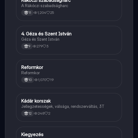
Rákóczi szabadságharc
A Rákóczi szabadságharc
1,204
25
11
4. Géza és Szent István
Töri
Géza és Szent István
279
3
9
Reformkor
Töri
Reformkor
1,070
19
10
Kádár korszak
Töri
Jellegzetességek, válsága, rendszerváltás, 3T
248
2
12
Kiegyezés
Töri