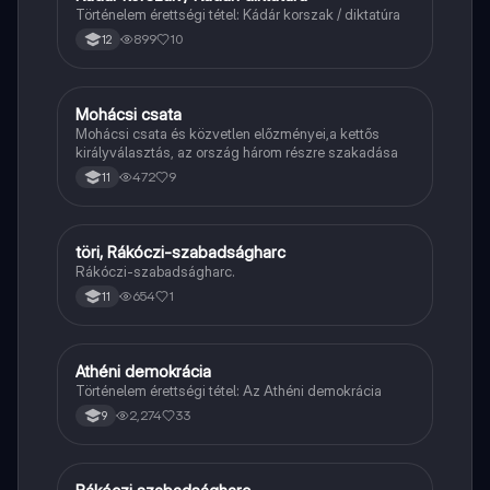
Történelem érettségi tétel: Kádár korszak / diktatúra
899
10
12
Mohácsi csata
Töri
Mohácsi csata és közvetlen előzményei,a kettős
királyválasztás, az ország három részre szakadása
472
9
11
töri, Rákóczi-szabadságharc
Töri
Rákóczi-szabadságharc.
654
1
11
Athéni demokrácia
Töri
Történelem érettségi tétel: Az Athéni demokrácia
2,274
33
9
Töri