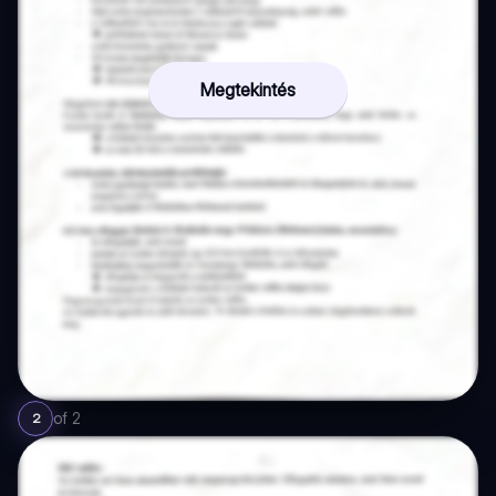
Megtekintés
of
2
2