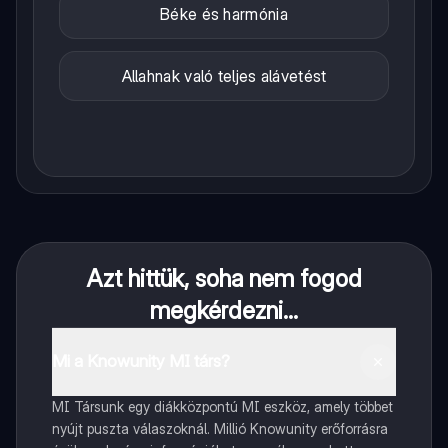
Béke és harmónia
Allahnak való teljes alávetést
Azt hittük, soha nem fogod
megkérdezni...
Mi a Knowunity MI társ?
MI Társunk egy diákközpontú MI eszköz, amely többet
nyújt puszta válaszoknál. Millió Knowunity erőforrásra