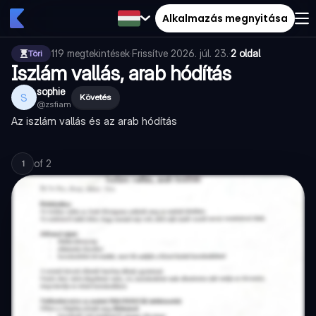
Alkalmazás megnyitása
119
megtekintések
·
Frissítve
2026. júl. 23.
·
2 oldal
Töri
Iszlám vallás, arab hódítás
sophie
S
Követés
@
zsfiam
Az iszlám vallás és az arab hódítás
of
2
1