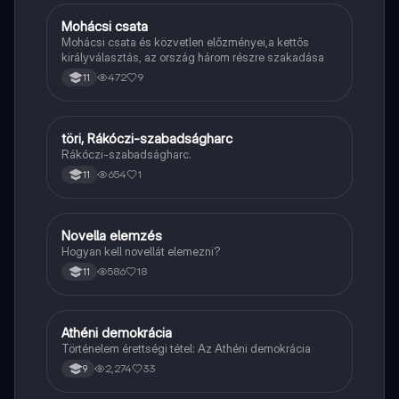
Mohácsi csata
Töri
Mohácsi csata és közvetlen előzményei,a kettős
királyválasztás, az ország három részre szakadása
472
9
11
töri, Rákóczi-szabadságharc
Töri
Rákóczi-szabadságharc.
654
1
11
Novella elemzés
Magyar
Hogyan kell novellát elemezni?
586
18
11
Athéni demokrácia
Töri
Történelem érettségi tétel: Az Athéni demokrácia
2,274
33
9