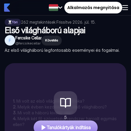
Alkalmazás megnyitása
262
megtekintések
·
Frissítve
2026. júl. 15.
Töri
Első világháború alapjai
Fercsike Cellar
F
Követés
@
fercsikecellar
Az első világháború legfontosabb eseményei és fogalmai.
1
.
Mi volt az első világháború fő oka?
2
.
Melyik évben kezdődött az első világháború?
3
.
Mi volt a háború kiváltó oka?
5
4
.
Melyik két fő szövetségi rendszer harcolt egymás
ellen?
Tanulókártyák indítása