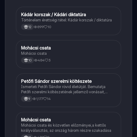
Kádár korszak / Kádári diktatúra
Töri
Történelem érettségi tétel: Kádár korszak / diktatúra
899
10
12
Mohácsi csata
Magyar
Mohácsi csata
484
3
10
Petőfi Sándor szerelmi költészete
Magyar
Ismerteti Petőfi Sándor rövid életútját. Bemutatja
Petőfi szerelmi költészetének jellemző vonásait,
vereseinek ihletőit és külön kitér a hitvesi
1,177
14
9
költészetére.
Mohácsi csata
Töri
Mohácsi csata és közvetlen előzményei,a kettős
királyválasztás, az ország három részre szakadása