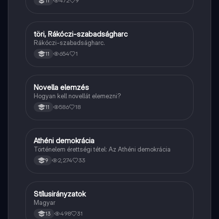
472
9
11
töri, Rákóczi-szabadságharc
Töri
Rákóczi-szabadságharc.
654
1
11
Novella elemzés
Magyar
Hogyan kell novellát elemezni?
586
18
11
Athéni demokrácia
Töri
Történelem érettségi tétel: Az Athéni demokrácia
2,274
33
9
Stílusirányzatok
Magyar
Magyar
498
31
13