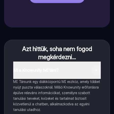
Azt hittük, soha nem fogod
megkérdezni...
Mi a Knowunity MI társ?
MI Társunk egy diákközpontú MI eszköz, amely többet
nyújt puszta válaszoknál. Millió Knowunity erőforrásra
épülve releváns információkat, személyre szabott
tanulási terveket, kvízeket és tartalmat biztosít
közvetlenül a chatben, alkalmazkodva az egyéni
tanulási utadhoz.