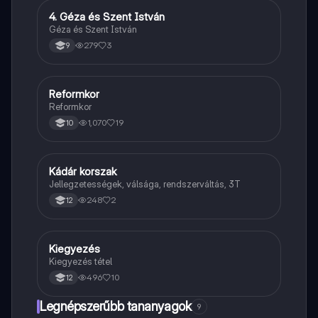
4. Géza és Szent István
Töri
Géza és Szent István
279
3
9
Reformkor
Töri
Reformkor
1,070
19
10
Kádár korszak
Töri
Jellegzetességek, válsága, rendszerváltás, 3T
248
2
12
Kiegyezés
Töri
Kiegyezés tétel
496
10
12
Legnépszerűbb tananyagok
9