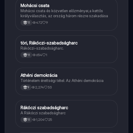
Mohácsi csata
Töri
Mohácsi csata és közvetlen előzményei,a kettős
királyválasztás, az ország három részre szakadása
472
9
11
töri, Rákóczi-szabadságharc
Töri
Rákóczi-szabadságharc.
654
1
11
Athéni demokrácia
Töri
Történelem érettségi tétel: Az Athéni demokrácia
2,274
33
9
Rákóczi szabadságharc
Töri
A Rákóczi szabadságharc
1,204
25
11