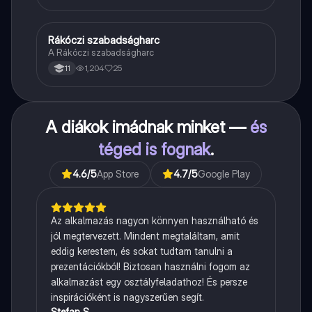
Rákóczi szabadságharc
Töri
A Rákóczi szabadságharc
1,204
25
11
A diákok imádnak minket —
és
téged is fognak
.
4.6
/5
App Store
4.7
/5
Google Play
Az alkalmazás nagyon könnyen használható és
jól megtervezett. Mindent megtaláltam, amit
eddig kerestem, és sokat tudtam tanulni a
prezentációkból! Biztosan használni fogom az
alkalmazást egy osztályfeladathoz! És persze
inspirációként is nagyszerűen segít.
Stefan S