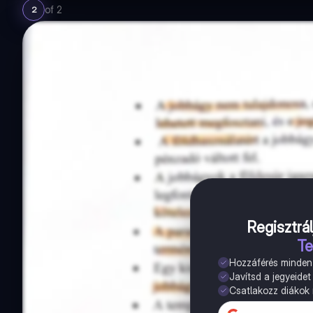
of
2
2
Regisztrál
Te
Hozzáférés minde
Javítsd a jegyeidet
Csatlakozz diákok m