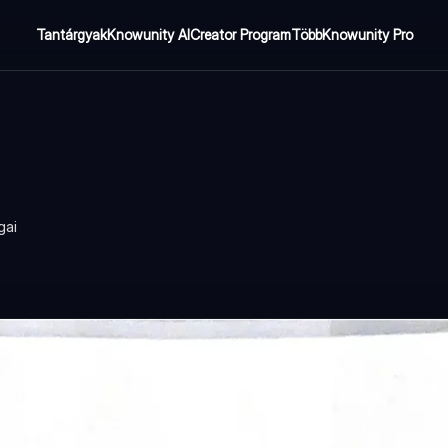
Tantárgyak
Knowunity AI
Creator Program
Több
Knowunity Pro
gai