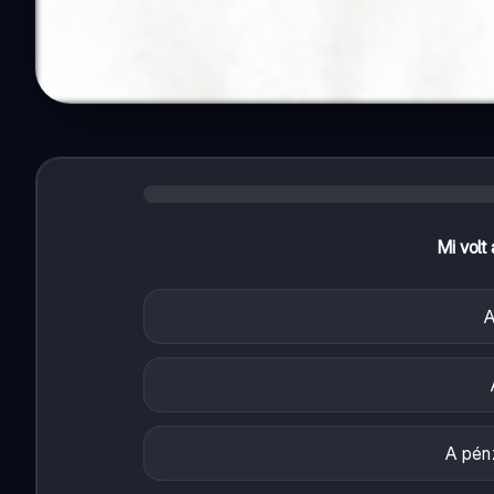
Mi volt
A
A pén