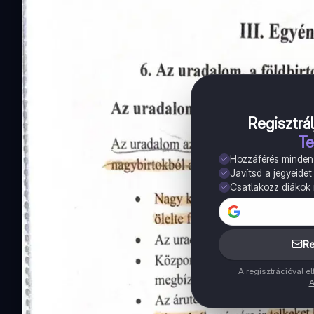
Regisztrál
Te
Hozzáférés minde
Javítsd a jegyeidet
Csatlakozz diákok m
Re
A regisztrációval 
A