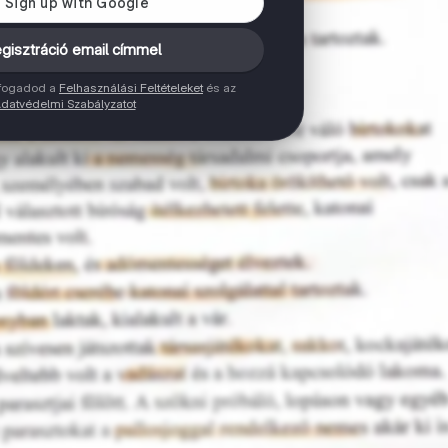
gisztráció email címmel
elfogadod a
Felhasználási Feltételeket
és az
datvédelmi Szabályzatot