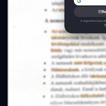
Re
A regisztrációval 
A