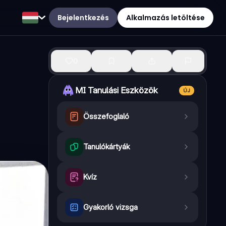
Bejelentkezés
Alkalmazás letöltése
0
MI Tanulási Eszközök
ÚJ
Összefoglaló
Tanulókártyák
Kvíz
Gyakorló vizsga