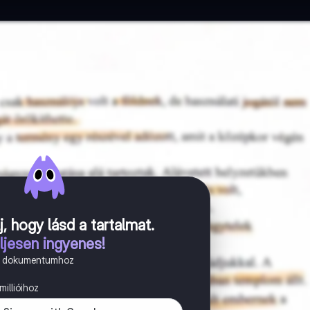
j, hogy lásd a tartalmat
.
ljesen ingyenes!
n dokumentumhoz
illióihoz