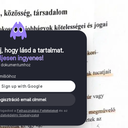
j, hogy lásd a tartalmat
.
ljesen ingyenes!
n dokumentumhoz
illióihoz
gisztráció email címmel
elfogadod a
Felhasználási Feltételeket
és az
datvédelmi Szabályzatot