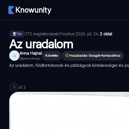
Knowunity
173
megtekintések
·
Frissítve
2026. júl. 24.
·
2 oldal
Töri
Az uradalom
Anna Hajnal
A
Követés
Hozzáadás Google-forrásokhoz
@
pannahajd
Az uradalom, földbirtokosok és jobbágyok kötelességei és jo
of
2
1