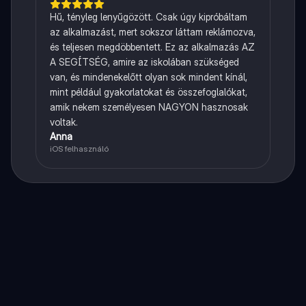
Hű, tényleg lenyűgözött. Csak úgy kipróbáltam
az alkalmazást, mert sokszor láttam reklámozva,
és teljesen megdöbbentett. Ez az alkalmazás AZ
A SEGÍTSÉG, amire az iskolában szükséged
van, és mindenekelőtt olyan sok mindent kínál,
mint például gyakorlatokat és összefoglalókat,
amik nekem személyesen NAGYON hasznosak
voltak.
Anna
iOS felhasználó