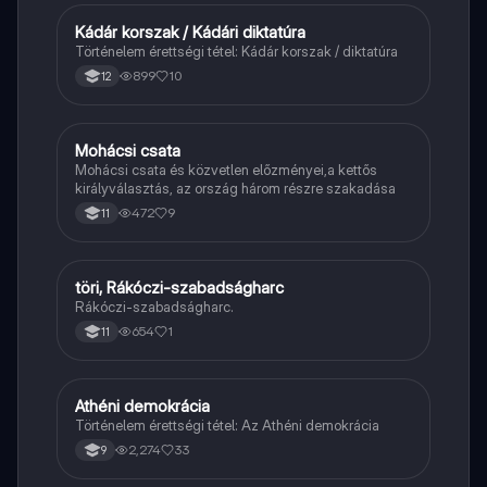
Kádár korszak / Kádári diktatúra
Töri
Történelem érettségi tétel: Kádár korszak / diktatúra
899
10
12
Mohácsi csata
Töri
Mohácsi csata és közvetlen előzményei,a kettős
királyválasztás, az ország három részre szakadása
472
9
11
töri, Rákóczi-szabadságharc
Töri
Rákóczi-szabadságharc.
654
1
11
Athéni demokrácia
Töri
Történelem érettségi tétel: Az Athéni demokrácia
2,274
33
9