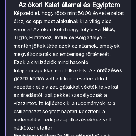
Az ókori Kelet államai és Egyiptom
Képzeld el, hogy több mint 5000 évvel ezelőtt
élsz, és épp most alakulnak ki a világ első
városai! Az ókori Kelet nagy folyói - a
Nílus,
Tigris, Eufrátesz, Indus és Sárga folyó
-
mentén jöttek létre azok az államok, amelyek
megváltoztatták az emberiség történetét.
Ezek a civilizációk mind hasonló
tulajdonságokkal rendelkeztek. Az
öntözéses
gazdálkodás
volt a titkuk - csatornákkal
vezették el a vizet, gátakkal védték falvaikat
az áradástól, zsilipekkel szabályozták a
vízszintet. Itt fejlődtek ki a tudományok is: a
csillagászat segített naptárt készíteni, a
matematika pedig az építkezésekhez volt
nélkülözhetetlen.