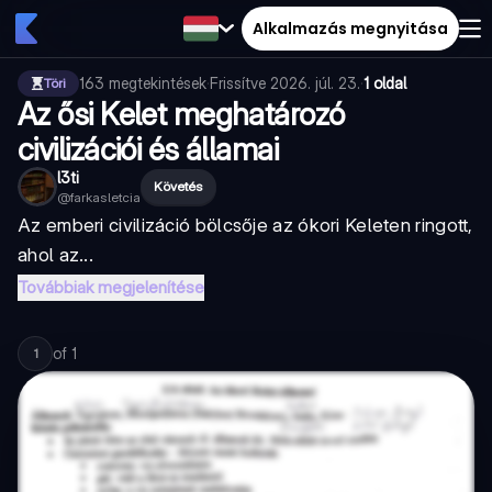
Alkalmazás megnyitása
163
megtekintések
·
Frissítve
2026. júl. 23.
·
1 oldal
Töri
Az ősi Kelet meghatározó
civilizációi és államai
l3ti
Követés
@
farkasletcia
Az emberi civilizáció bölcsője az ókori Keleten ringott,
ahol az...
Továbbiak megjelenítése
of
1
1