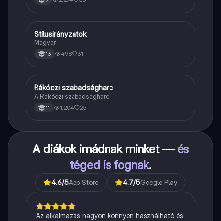
9
Stílusirányzatok
Magyar
Magyar
498
31
13
Rákóczi szabadságharc
Töri
A Rákóczi szabadságharc
1,204
25
11
A diákok imádnak minket —
és
téged is fognak
.
4.6
/5
App Store
4.7
/5
Google Play
Az alkalmazás nagyon könnyen használható és