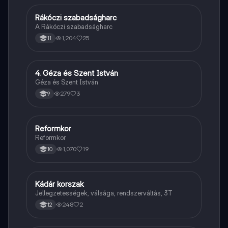
Rákóczi szabadságharc
Töri
A Rákóczi szabadságharc
1,204
25
11
4. Géza és Szent István
Töri
Géza és Szent István
279
3
9
Reformkor
Töri
Reformkor
1,070
19
10
Kádár korszak
Töri
Jellegzetességek, válsága, rendszerváltás, 3T
248
2
12