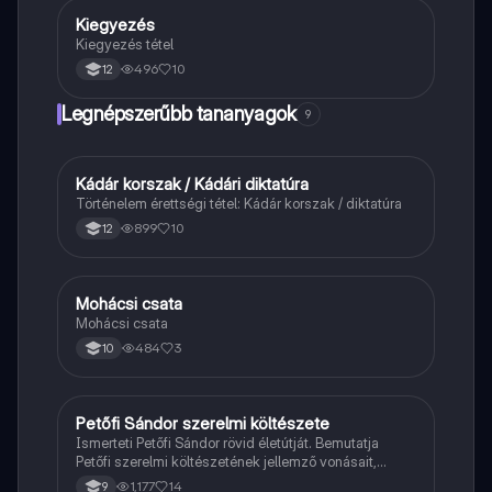
Kiegyezés
Töri
Kiegyezés tétel
496
10
12
Legnépszerűbb tananyagok
9
Kádár korszak / Kádári diktatúra
Töri
Történelem érettségi tétel: Kádár korszak / diktatúra
899
10
12
Mohácsi csata
Magyar
Mohácsi csata
484
3
10
Petőfi Sándor szerelmi költészete
Magyar
Ismerteti Petőfi Sándor rövid életútját. Bemutatja
Petőfi szerelmi költészetének jellemző vonásait,
vereseinek ihletőit és külön kitér a hitvesi
1,177
14
9