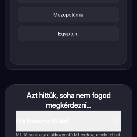
Mezopotámia
Egyiptom
Azt hittük, soha nem fogod
megkérdezni...
Mi a Knowunity MI társ?
MI Társunk egy diákközpontú MI eszköz, amely többet