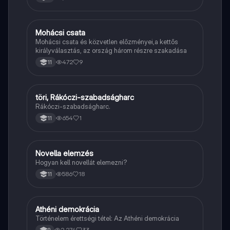
költészetére.
Mohácsi csata
Töri
Mohácsi csata és közvetlen előzményei,a kettős
királyválasztás, az ország három részre szakadása
472
9
11
töri, Rákóczi-szabadságharc
Töri
Rákóczi-szabadságharc.
654
1
11
Novella elemzés
Magyar
Hogyan kell novellát elemezni?
586
18
11
Athéni demokrácia
Töri
Történelem érettségi tétel: Az Athéni demokrácia
2,274
33