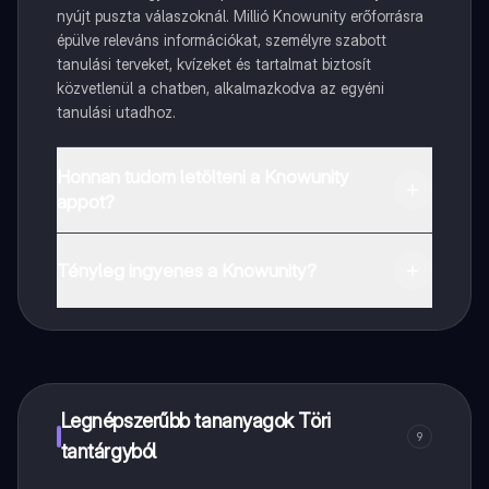
nyújt puszta válaszoknál. Millió Knowunity erőforrásra
épülve releváns információkat, személyre szabott
tanulási terveket, kvízeket és tartalmat biztosít
közvetlenül a chatben, alkalmazkodva az egyéni
tanulási utadhoz.
Honnan tudom letölteni a Knowunity
appot?
Az appot letöltheted a Google Play Store-ból és az
Apple App Store-ból.
Tényleg ingyenes a Knowunity?
Pontosan! Élvezd az ingyenes hozzáférést a tanulási
tartalmakhoz, kapcsolódj diáktársaiddal, és kapj
azonnali segítséget – mind a kezed ügyében.
Legnépszerűbb tananyagok Töri
9
tantárgyból