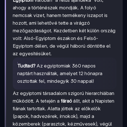
Egyiptom
valóban "a Nílus ajándéka" volt,
ahogy a történészek mondják. A folyó
nemcsak vizet, hanem termékeny iszapot is
hozott, ami lehetővé tette a virágzó
mezőgazdaságot. Kezdetben két külön ország
volt: Alsó-Egyiptom északon és Felső-
Egyiptom délen, de végül háború döntötte el
az egyesítésüket.
Tudtad?
Az egyiptomiak 360 napos
naptárt használtak, amelyet 12 hónapra
osztottak fel, mindegyik 30 nappal!
Az egyiptomi társadalom szigorú hierarchiában
működött. A tetején a
fáraó
állt, akit a Napisten
fiának tartottak. Alatta jöttek az előkelők
(papok, hadvezérek, írnokok), majd a
közemberek (parasztok, kézművesek), végül