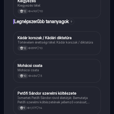
Kiegyezés
Töri
Kiegyezés tétel
496
10
12
Legnépszerűbb tananyagok
9
Kádár korszak / Kádári diktatúra
Töri
Történelem érettségi tétel: Kádár korszak / diktatúra
899
10
12
Mohácsi csata
Magyar
Mohácsi csata
484
3
10
Petőfi Sándor szerelmi költészete
Magyar
Ismerteti Petőfi Sándor rövid életútját. Bemutatja
Petőfi szerelmi költészetének jellemző vonásait,
vereseinek ihletőit és külön kitér a hitvesi
1,177
14
9
költészetére.