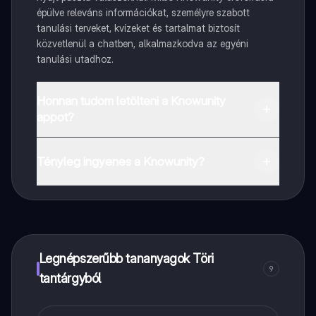
épülve releváns információkat, személyre szabott
tanulási terveket, kvízeket és tartalmat biztosít
közvetlenül a chatben, alkalmazkodva az egyéni
tanulási utadhoz.
Honnan tudom letölteni a Knowunity
appot?
Az appot letöltheted a Google Play Store-ból és az
Apple App Store-ból.
Tényleg ingyenes a Knowunity?
Pontosan! Élvezd az ingyenes hozzáférést a tanulási
tartalmakhoz, kapcsolódj diáktársaiddal, és kapj
azonnali segítséget – mind a kezed ügyében.
Legnépszerűbb tananyagok Töri
9
tantárgyból