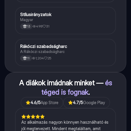
Stílusirányzatok
Magyar
Magyar
498
31
13
Rákóczi szabadságharc
Töri
A Rákóczi szabadságharc
1,204
25
11
A diákok imádnak minket —
és
téged is fognak
.
4.6
/5
App Store
4.7
/5
Google Play
Az alkalmazás nagyon könnyen használható és
jól megtervezett. Mindent megtaláltam, amit