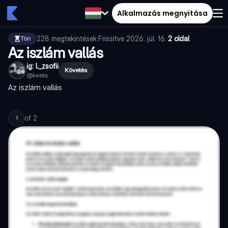
Alkalmazás megnyitása
228
megtekintések
·
Frissítve
2026. júl. 16.
·
2 oldal
Töri
Az iszlám vallás
ig: l._zsofii
Követés
@
keeta
Az iszlám vallás
of
2
1