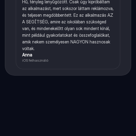
Hű, tényleg lenyűgözött. Csak úgy kipróbáltam
az alkalmazást, mert sokszor láttam reklámozva,
és teljesen megdöbbentett. Ez az alkalmazás AZ
A SEGÍTSÉG, amire az iskolában szükséged
van, és mindenekelőtt olyan sok mindent kínál,
mint például gyakorlatokat és összefoglalókat,
amik nekem személyesen NAGYON hasznosak
voltak.
Anna
iOS felhasználó