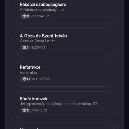
Rákóczi szabadságharc
Töri
A Rákóczi szabadságharc
1,204
25
11
4. Géza és Szent István
Töri
Géza és Szent István
279
3
9
Reformkor
Töri
Reformkor
1,070
19
10
Kádár korszak
Töri
Jellegzetességek, válsága, rendszerváltás, 3T
248
2
12