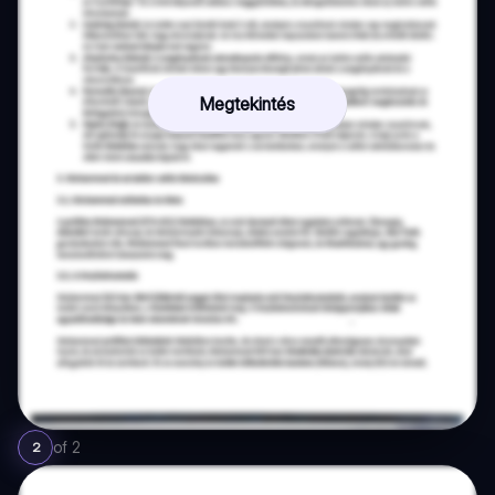
Megtekintés
of
2
2