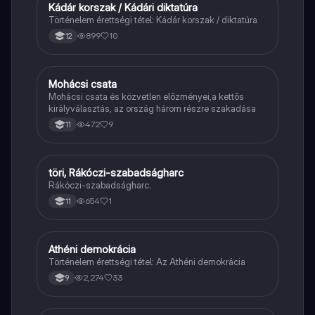
Kádár korszak / Kádári diktatúra
Töri
Történelem érettségi tétel: Kádár korszak / diktatúra
899
10
12
Mohácsi csata
Töri
Mohácsi csata és közvetlen előzményei,a kettős
királyválasztás, az ország három részre szakadása
472
9
11
töri, Rákóczi-szabadságharc
Töri
Rákóczi-szabadságharc.
654
1
11
Athéni demokrácia
Töri
Történelem érettségi tétel: Az Athéni demokrácia
2,274
33
9