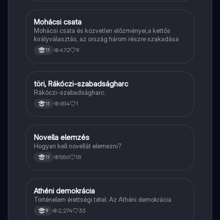
Mohácsi csata
Töri
Mohácsi csata és közvetlen előzményei,a kettős
királyválasztás, az ország három részre szakadása
472
9
11
töri, Rákóczi-szabadságharc
Töri
Rákóczi-szabadságharc.
654
1
11
Novella elemzés
Magyar
Hogyan kell novellát elemezni?
586
18
11
Athéni demokrácia
Töri
Történelem érettségi tétel: Az Athéni demokrácia
2,274
33
9