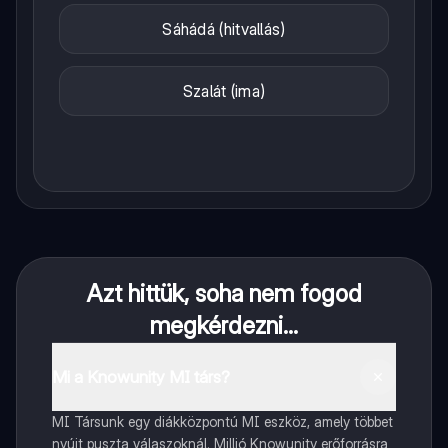
Sáhádá (hitvallás)
Szalát (ima)
Azt hittük, soha nem fogod
megkérdezni...
Mi a Knowunity MI társ?
MI Társunk egy diákközpontú MI eszköz, amely többet
nyújt puszta válaszoknál. Millió Knowunity erőforrásra