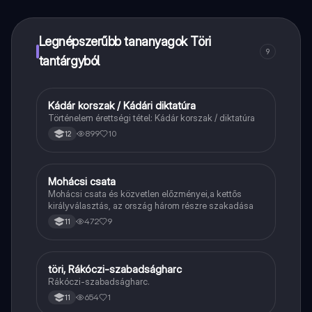
azonnali segítséget – mind a kezed ügyében.
Legnépszerűbb tananyagok Töri
9
tantárgyból
Kádár korszak / Kádári diktatúra
Töri
Történelem érettségi tétel: Kádár korszak / diktatúra
899
10
12
Mohácsi csata
Töri
Mohácsi csata és közvetlen előzményei,a kettős
királyválasztás, az ország három részre szakadása
472
9
11
töri, Rákóczi-szabadságharc
Töri
Rákóczi-szabadságharc.
654
1
11