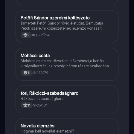
Petőfi Sándor szerelmi költészete
Magyar
Ismerteti Petőfi Sándor rövid életútját. Bemutatja
Petőfi szerelmi költészetének jellemző vonásait,
vereseinek ihletőit és külön kitér a hitvesi
1,177
14
9
költészetére.
Mohácsi csata
Töri
Mohácsi csata és közvetlen előzményei,a kettős
királyválasztás, az ország három részre szakadása
472
9
11
töri, Rákóczi-szabadságharc
Töri
Rákóczi-szabadságharc.
654
1
11
Novella elemzés
Magyar
Hogyan kell novellát elemezni?