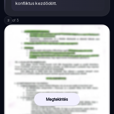
konfliktus kezdődött.
of
3
2
Megtekintés