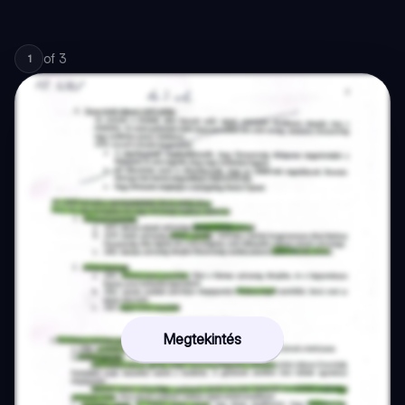
of
3
1
Megtekintés