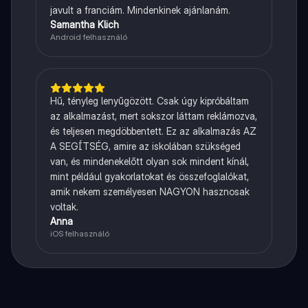
javult a franciám. Mindenkinek ajánlanám.
Samantha Klich
Android felhasználó
Hű, tényleg lenyűgözött. Csak úgy kipróbáltam
az alkalmazást, mert sokszor láttam reklámozva,
és teljesen megdöbbentett. Ez az alkalmazás AZ
A SEGÍTSÉG, amire az iskolában szükséged
van, és mindenekelőtt olyan sok mindent kínál,
mint például gyakorlatokat és összefoglalókat,
amik nekem személyesen NAGYON hasznosak
voltak.
Anna
iOS felhasználó