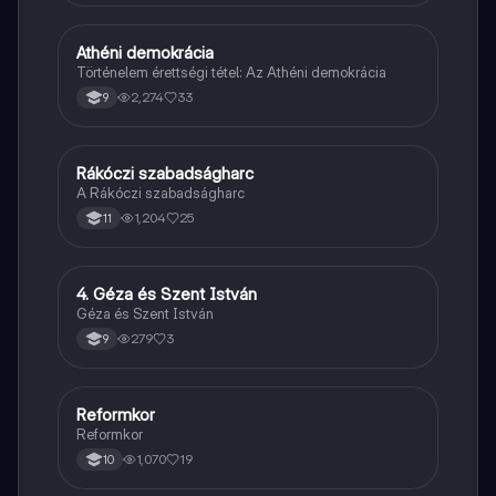
Athéni demokrácia
Töri
Történelem érettségi tétel: Az Athéni demokrácia
2,274
33
9
Rákóczi szabadságharc
Töri
A Rákóczi szabadságharc
1,204
25
11
4. Géza és Szent István
Töri
Géza és Szent István
279
3
9
Reformkor
Töri
Reformkor
1,070
19
10