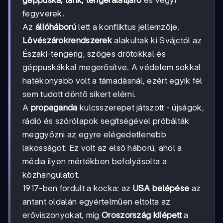
géppuska, tank, tengeralattjáró
és vegyi
fegyverek.
Az
állóháború
lett a konfliktus jellemzője.
Lövészárokrendszerek
alakultak ki Svájctól az
Északi-tengerig, szöges drótokkal és
géppuskákkal megerősítve. A védelem sokkal
hatékonyabb volt a támadásnál, ezért egyik fél
sem tudott döntő sikert elérni.
A
propaganda
kulcsszerepet játszott - újságok,
rádió és szórólapok segítségével próbálták
meggyőzni az egyre elégedetlenebb
lakosságot. Ez volt az első háború, ahol a
média ilyen mértékben befolyásolta a
közhangulatot.
1917-ben fordult a kocka: az
USA belépése
az
antant oldalán egyértelműen eltolta az
erőviszonyokat, míg
Oroszország kilépett
a