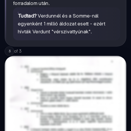
forradalom után.
Tudtad?
Verdunnél és a Somme-nál
egyenként 1 millió áldozat esett - ezért
hívták Verdunt "vérszivattyúnak".
of
3
3