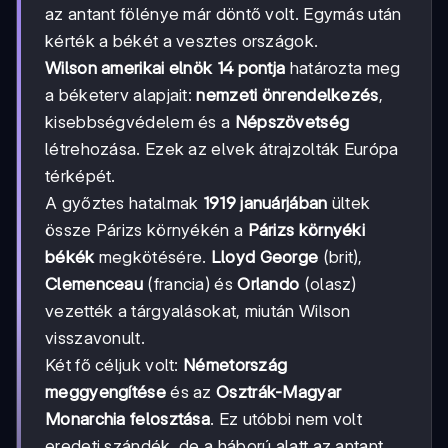
az antant fölénye már döntő volt. Egymás után
kérték a békét a vesztes országok.
Wilson amerikai elnök 14 pontja
határozta meg
a béketerv alapjait:
nemzeti önrendelkezés
,
kisebbségvédelem és a
Népszövetség
létrehozása. Ezek az elvek átrajzolták Európa
térképét.
A győztes hatalmak
1919 januárjában
ültek
össze Párizs környékén a
Párizs környéki
békék
megkötésére.
Lloyd George
(brit),
Clemenceau
(francia) és
Orlando
(olasz)
vezették a tárgyalásokat, miután Wilson
visszavonult.
Két fő céljuk volt:
Németország
meggyengítése
és az
Osztrák-Magyar
Monarchia felosztása
. Ez utóbbi nem volt
eredeti szándék, de a háború alatt az antant