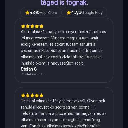
téged is fognak
.
4.6
/5
App Store
4.7
/5
Google Play
Az alkalmazás nagyon könnyen használható és
jól megtervezett. Mindent megtaláltam, amit
eddig kerestem, és sokat tudtam tanulni a
prezentációkból! Biztosan használni fogom az
alkalmazást egy osztályfeladathoz! És persze
inspirációként is nagyszerűen segít.
Stefan S
iOS felhasználó
Ez az alkalmazás tényleg nagyszerű. Olyan sok
tanulási jegyzet és segítség van benne [...].
Például a francia a problémás tantárgyam, és az
alkalmazásban olyan sok segítség lehetőség
van. Ennek az alkalmazásnak köszönhetően