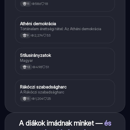
586
18
11
Athéni demokrácia
Töri
Történelem érettségi tétel: Az Athéni demokrácia
2,274
33
9
Stílusirányzatok
Magyar
Magyar
498
31
13
Rákóczi szabadságharc
Töri
A Rákóczi szabadságharc
1,204
25
11
A diákok imádnak minket —
és