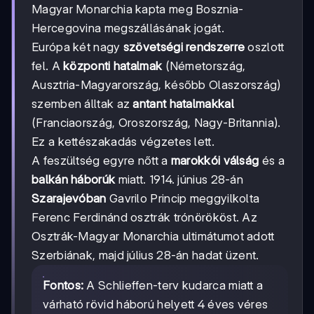
Magyar Monarchia kapta meg Bosznia-
Hercegovina megszállásának jogát.
Európa két nagy
szövetségi rendszerre
oszlott
fel. A
központi hatalmak
(Németország,
Ausztria-Magyarország, később Olaszország)
szemben álltak az
antant hatalmakkal
(Franciaország, Oroszország, Nagy-Britannia).
Ez a kettészakadás végzetes lett.
A feszültség egyre nőtt a
marokkói válság
és a
balkán háborúk
miatt. 1914. június 28-án
Szarajevóban
Gavrilo Princip meggyilkolta
Ferenc Ferdinánd osztrák trónörököst. Az
Osztrák-Magyar Monarchia ultimátumot adott
Szerbiának, majd július 28-án hadat üzent.
Fontos:
A Schlieffen-terv kudarca miatt a
várható rövid háború helyett 4 éves véres