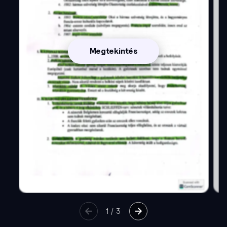
Megtekintés
1
/
3