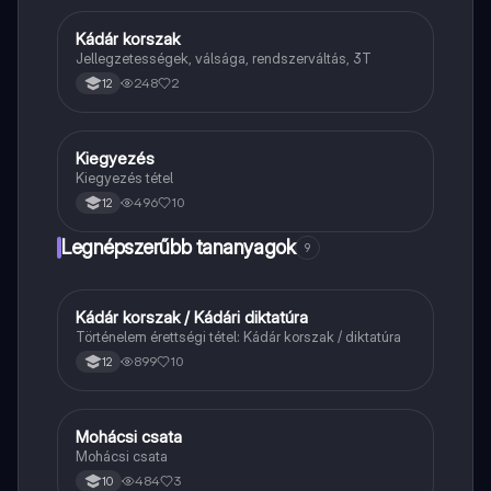
Kádár korszak
Töri
Jellegzetességek, válsága, rendszerváltás, 3T
248
2
12
Kiegyezés
Töri
Kiegyezés tétel
496
10
12
Legnépszerűbb tananyagok
9
Kádár korszak / Kádári diktatúra
Töri
Történelem érettségi tétel: Kádár korszak / diktatúra
899
10
12
Mohácsi csata
Magyar
Mohácsi csata
484
3
10