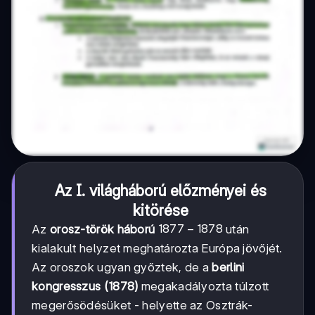
Az I. világháború előzményei és
kitörése
1877-
1877
−
1878
Az
orosz-török háború
után
1878
kialakult helyzet meghatározta Európa jövőjét.
Az oroszok ugyan győztek, de a
berlini
kongresszus (1878)
megakadályozta túlzott
megerősödésüket - helyette az Osztrák-