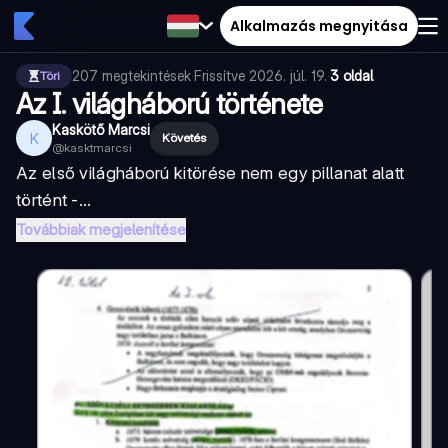
Alkalmazás megnyitása
207
megtekintések
·
Frissítve
2026. júl. 19.
·
3 oldal
Töri
Az I. világháború története
Kaskötő Marcsi
K
Követés
@
kasktmarcsi
Az első világháború kitörése nem egy pillanat alatt
történt -...
Továbbiak megjelenítése