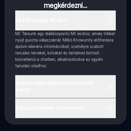
megkérdezni...
Mi a Knowunity MI társ?
MI Társunk egy diákközpontú MI eszköz, amely többet
nyújt puszta válaszoknál. Millió Knowunity erőforrásra
épülve releváns információkat, személyre szabott
tanulási terveket, kvízeket és tartalmat biztosít
közvetlenül a chatben, alkalmazkodva az egyéni
tanulási utadhoz.
Honnan tudom letölteni a Knowunity
appot?
Az appot letöltheted a Google Play Store-ból és az
Apple App Store-ból.
Tényleg ingyenes a Knowunity?
Pontosan! Élvezd az ingyenes hozzáférést a tanulási
tartalmakhoz, kapcsolódj diáktársaiddal, és kapj