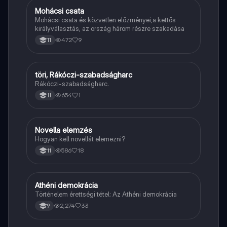
Mohácsi csata
Töri
Mohácsi csata és közvetlen előzményei,a kettős
királyválasztás, az ország három részre szakadása
472
9
11
töri, Rákóczi-szabadságharc
Töri
Rákóczi-szabadságharc.
654
1
11
Novella elemzés
Magyar
Hogyan kell novellát elemezni?
586
18
11
Athéni demokrácia
Töri
Történelem érettségi tétel: Az Athéni demokrácia
2,274
33
9