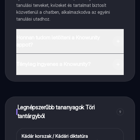
tanulási terveket, kvízeket és tartalmat biztosít
közvetlenül a chatben, alkalmazkodva az egyéni
tanulási utadhoz.
Honnan tudom letölteni a Knowunity
appot?
Az appot letöltheted a Google Play Store-ból és az
Apple App Store-ból.
Tényleg ingyenes a Knowunity?
Pontosan! Élvezd az ingyenes hozzáférést a tanulási
tartalmakhoz, kapcsolódj diáktársaiddal, és kapj
azonnali segítséget – mind a kezed ügyében.
Legnépszerűbb tananyagok Töri
9
tantárgyból
Kádár korszak / Kádári diktatúra
Töri