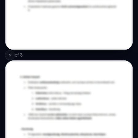
of
3
2