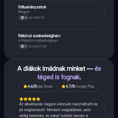
Stílusirányzatok
Magyar
Magyar
498
31
13
Rákóczi szabadságharc
Töri
A Rákóczi szabadságharc
1,204
25
11
A diákok imádnak minket —
és
téged is fognak
.
4.6
/5
App Store
4.7
/5
Google Play
Az alkalmazás nagyon könnyen használható és
jól megtervezett. Mindent megtaláltam, amit
eddig kerestem, és sokat tudtam tanulni a