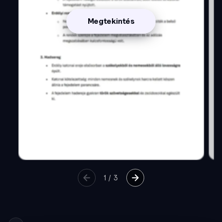
Megtekintés
1
/
3