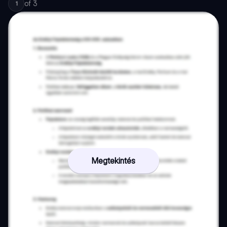
of
3
1
Megtekintés