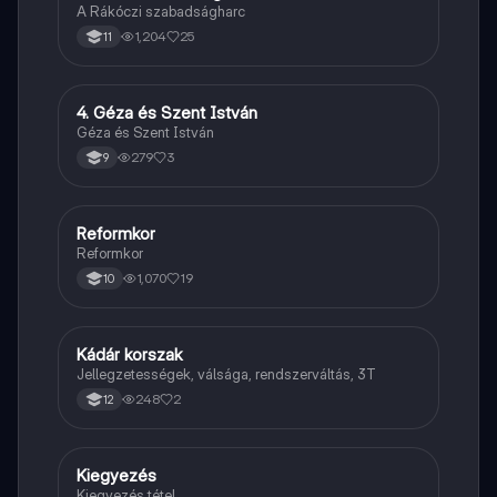
A Rákóczi szabadságharc
1,204
25
11
4. Géza és Szent István
Töri
Géza és Szent István
279
3
9
Reformkor
Töri
Reformkor
1,070
19
10
Kádár korszak
Töri
Jellegzetességek, válsága, rendszerváltás, 3T
248
2
12
Kiegyezés
Töri
Kiegyezés tétel