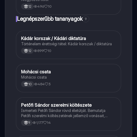
496
10
12
Legnépszerűbb tananyagok
9
Kádár korszak / Kádári diktatúra
Töri
Történelem érettségi tétel: Kádár korszak / diktatúra
899
10
12
Mohácsi csata
Magyar
Mohácsi csata
484
3
10
Petőfi Sándor szerelmi költészete
Magyar
Ismerteti Petőfi Sándor rövid életútját. Bemutatja
Petőfi szerelmi költészetének jellemző vonásait,
vereseinek ihletőit és külön kitér a hitvesi
1,177
14
9
költészetére.