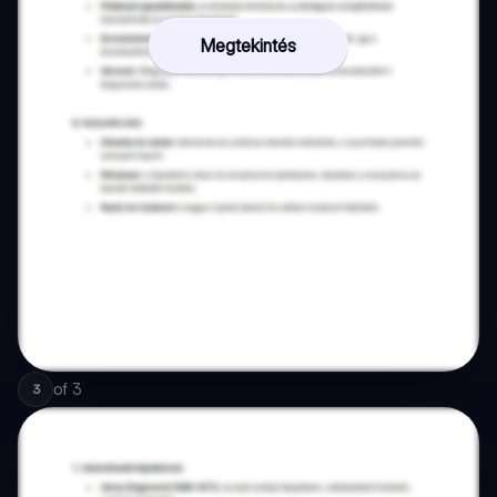
Megtekintés
of
3
3