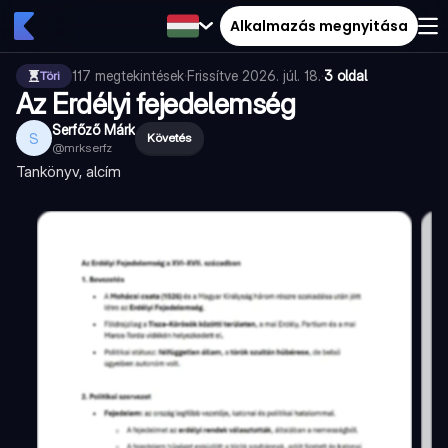
Alkalmazás megnyitása
117
megtekintések
·
Frissítve
2026. júl. 18.
·
3 oldal
Töri
Az Erdélyi fejedelemség
Serfőző Márk
S
Követés
@
mrkserfz
Tankönyv, alcím