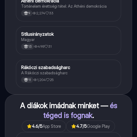
Athéni demokrácia
Töri
Történelem érettségi tétel: Az Athéni demokrácia
2,274
33
9
Stílusirányzatok
Magyar
Magyar
498
31
13
Rákóczi szabadságharc
Töri
A Rákóczi szabadságharc
1,204
25
11
A diákok imádnak minket —
és
téged is fognak
.
4.6
/5
App Store
4.7
/5
Google Play