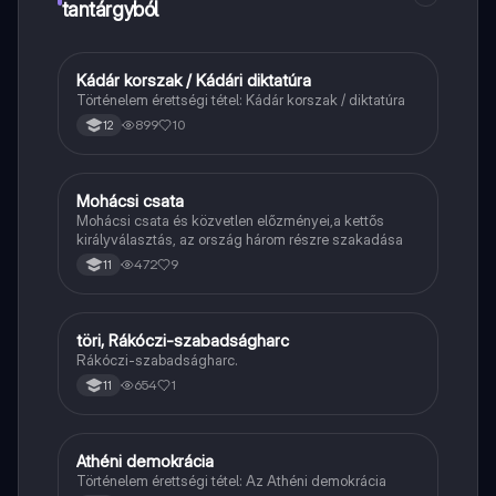
tantárgyból
Kádár korszak / Kádári diktatúra
Töri
Történelem érettségi tétel: Kádár korszak / diktatúra
899
10
12
Mohácsi csata
Töri
Mohácsi csata és közvetlen előzményei,a kettős
királyválasztás, az ország három részre szakadása
472
9
11
töri, Rákóczi-szabadságharc
Töri
Rákóczi-szabadságharc.
654
1
11
Athéni demokrácia
Töri
Történelem érettségi tétel: Az Athéni demokrácia