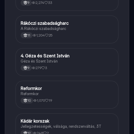
2,274
33
9
Rákóczi szabadságharc
Töri
A Rákóczi szabadságharc
1,204
25
11
4. Géza és Szent István
Töri
Géza és Szent István
279
3
9
Reformkor
Töri
Reformkor
1,070
19
10
Kádár korszak
Töri
Jellegzetességek, válsága, rendszerváltás, 3T
248
2
12