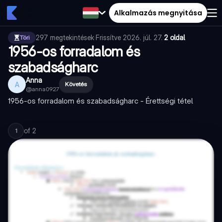
Alkalmazás megnyitása
297
megtekintések
·
Frissítve
2026. júl. 27.
·
2 oldal
Töri
1956-os forradalom és
szabadságharc
Anna
A
Követés
@
anna0927
1956-os forradalom és szabadságharc - Érettségi tétel
of
2
1