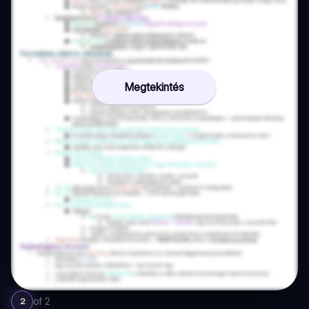
Megtekintés
of
2
2