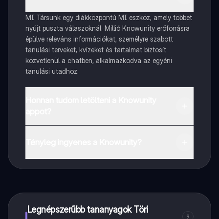
MI Társunk egy diákközpontú MI eszköz, amely többet
nyújt puszta válaszoknál. Millió Knowunity erőforrásra
épülve releváns információkat, személyre szabott
tanulási terveket, kvízeket és tartalmat biztosít
közvetlenül a chatben, alkalmazkodva az egyéni
tanulási utadhoz.
Honnan tudom letölteni a Knowunity
appot?
Az appot letöltheted a Google Play Store-ból és az
Apple App Store-ból.
Tényleg ingyenes a Knowunity?
Pontosan! Élvezd az ingyenes hozzáférést a tanulási
tartalmakhoz, kapcsolódj diáktársaiddal, és kapj
azonnali segítséget – mind a kezed ügyében.
Legnépszerűbb tananyagok Töri
9