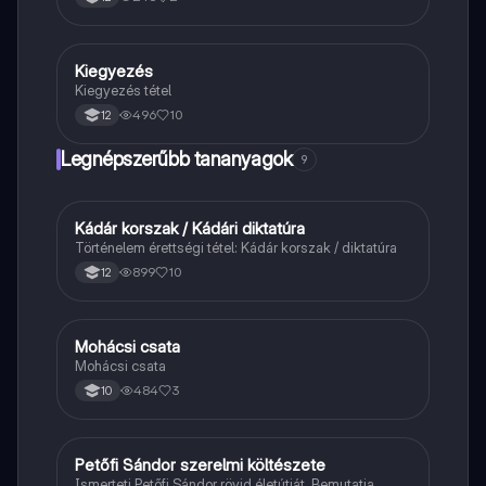
Kiegyezés
Töri
Kiegyezés tétel
496
10
12
Legnépszerűbb tananyagok
9
Kádár korszak / Kádári diktatúra
Töri
Történelem érettségi tétel: Kádár korszak / diktatúra
899
10
12
Mohácsi csata
Magyar
Mohácsi csata
484
3
10
Petőfi Sándor szerelmi költészete
Magyar
Ismerteti Petőfi Sándor rövid életútját. Bemutatja