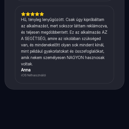
Hű, tényleg lenyűgözött. Csak úgy kipróbáltam
az alkalmazást, mert sokszor láttam reklámozva,
és teljesen megdöbbentett. Ez az alkalmazás AZ
A SEGÍTSÉG, amire az iskolában szükséged
van, és mindenekelőtt olyan sok mindent kínál,
mint például gyakorlatokat és összefoglalókat,
amik nekem személyesen NAGYON hasznosak
voltak.
Anna
iOS felhasználó