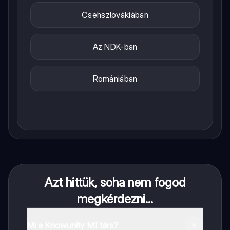
Csehszlovákiában
Az NDK-ban
Romániában
Azt hittük, soha nem fogod
megkérdezni...
Mi a Knowunity MI társ?