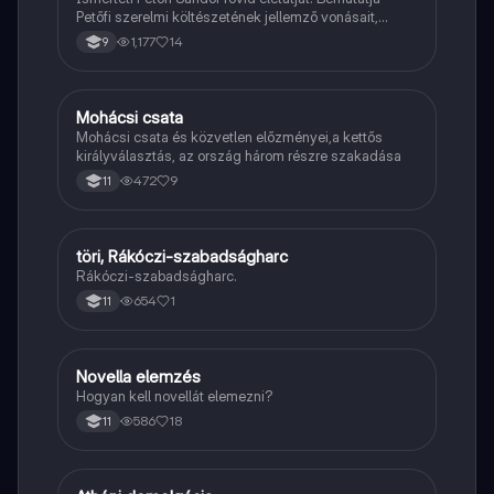
Petőfi szerelmi költészetének jellemző vonásait,
vereseinek ihletőit és külön kitér a hitvesi
1,177
14
9
költészetére.
Mohácsi csata
Töri
Mohácsi csata és közvetlen előzményei,a kettős
királyválasztás, az ország három részre szakadása
472
9
11
töri, Rákóczi-szabadságharc
Töri
Rákóczi-szabadságharc.
654
1
11
Novella elemzés
Magyar
Hogyan kell novellát elemezni?
586
18
11