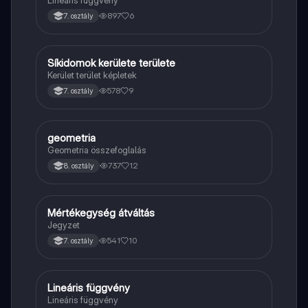
897
6
7. osztály
Síkidomok kerülete területe
Matek
Kerület terület képletek
578
9
7. osztály
geometria
Matek
Geometria összefoglalás
737
12
8. osztály
Mértékegység átváltás
Matek
Jegyzet
541
10
7. osztály
Lineáris függvény
Matek
Lineáris függvény