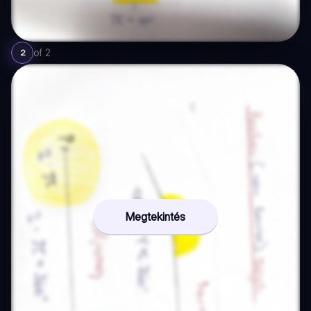
of
2
2
Megtekintés