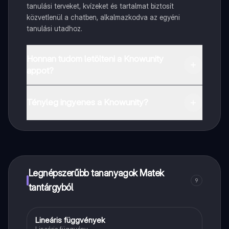
tanulási terveket, kvízeket és tartalmat biztosít
közvetlenül a chatben, alkalmazkodva az egyéni
tanulási utadhoz.
Honnan tudom letölteni a Knowunity
appot?
Az appot letöltheted a Google Play Store-ból és az
Apple App Store-ból.
Tényleg ingyenes a Knowunity?
Pontosan! Élvezd az ingyenes hozzáférést a tanulási
tartalmakhoz, kapcsolódj diáktársaiddal, és kapj
azonnali segítséget – mind a kezed ügyében.
Legnépszerűbb tananyagok Matek
9
tantárgyból
Lineáris függvények
Matek
Lineáris függvény