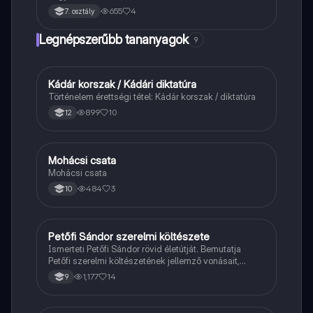
655
4
7. osztály
Legnépszerűbb tananyagok
9
Kádár korszak / Kádári diktatúra
Töri
Történelem érettségi tétel: Kádár korszak / diktatúra
899
10
12
Mohácsi csata
Magyar
Mohácsi csata
484
3
10
Petőfi Sándor szerelmi költészete
Magyar
Ismerteti Petőfi Sándor rövid életútját. Bemutatja
Petőfi szerelmi költészetének jellemző vonásait,
vereseinek ihletőit és külön kitér a hitvesi
1,177
14
9
költészetére.