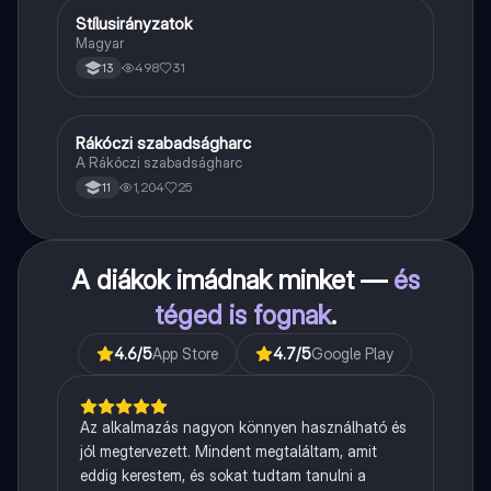
Stílusirányzatok
Magyar
Magyar
498
31
13
Rákóczi szabadságharc
Töri
A Rákóczi szabadságharc
1,204
25
11
A diákok imádnak minket —
és
téged is fognak
.
4.6
/5
App Store
4.7
/5
Google Play
Az alkalmazás nagyon könnyen használható és
jól megtervezett. Mindent megtaláltam, amit
eddig kerestem, és sokat tudtam tanulni a