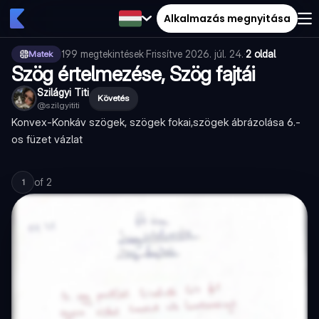
Alkalmazás megnyitása
199
megtekintések
·
Frissítve
2026. júl. 24.
·
2 oldal
Matek
Szög értelmezése, Szög fajtái
Szilágyi Titi
Követés
@
szilgyititi
Konvex-Konkáv szögek, szögek fokai,szögek ábrázolása 6.-
os füzet vázlat
of
2
1