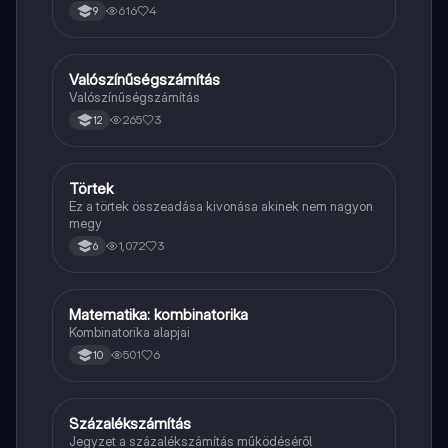
616
4
9
Valószínűségszámítás
Matek
Valószínűségszámítás
265
3
12
Törtek
Matek
Ez a törtek összeadása kivonása akinek nem nagyon
megy
1,072
3
6
Matematika: kombinatorika
Matek
Kombinatorika alapjai
501
6
10
Százalékszámítás
Matek
Jegyzet a százalékszámítás működéséről