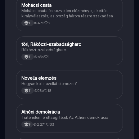
Mohácsi csata
Töri
Mohácsi csata és közvetlen előzményei,a kettős
királyválasztás, az ország három részre szakadása
472
9
11
töri, Rákóczi-szabadságharc
Töri
Rákóczi-szabadságharc.
654
1
11
Novella elemzés
Magyar
Hogyan kell novellát elemezni?
586
18
11
Athéni demokrácia
Töri
Történelem érettségi tétel: Az Athéni demokrácia
2,274
33
9