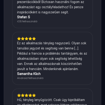
prezentációkból! Biztosan használni fogom az
alkalmazást egy osztályfeladathoz! És persze
inspirációként is nagyszerűen segít.
Stefan S
iOS felhasználó
Ez az alkalmazás tényleg nagyszerű. Olyan sok
tanulási jegyzet és segítség van benne [...].
Például a francia a problémás tantárgyam, és az
alkalmazásban olyan sok segítség lehetőség
van. Ennek az alkalmazásnak köszönhetően
javult a franciám. Mindenkinek ajánlanám.
Samantha Klich
Android felhasználó
Hű, tényleg lenyűgözött. Csak úgy kipróbáltam
az alkalmazást, mert sokszor láttam reklámozva,