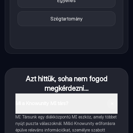
Egyenes
Szögtartomány
Azt hittük, soha nem fogod
megkérdezni...
Mi a Knowunity MI társ?
MI Társunk egy diákközpontú MI eszköz, amely többet
nyújt puszta válaszoknál. Millió Knowunity erőforrásra
épülve releváns információkat, személyre szabott