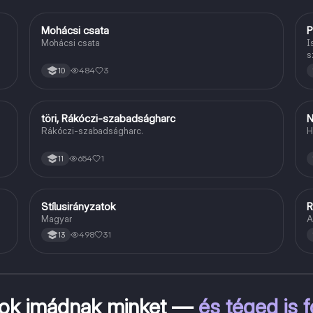
Mohácsi csata
P
Magyar
Mohácsi csata
I
s
i
484
3
10
töri, Rákóczi-szabadságharc
N
Töri
Rákóczi-szabadságharc.
H
654
1
11
Stílusirányzatok
R
Magyar
Magyar
A
498
31
13
kok imádnak minket —
és téged is 