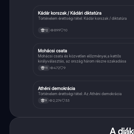
Kádár korszak / Kádári diktatúra
Töri
Történelem érettségi tétel: Kádár korszak / diktatúra
899
10
12
Mohácsi csata
Töri
Mohácsi csata és közvetlen előzményei,a kettős
királyválasztás, az ország három részre szakadása
472
9
11
Athéni demokrácia
Töri
Történelem érettségi tétel: Az Athéni demokrácia
2,274
33
9
A diá