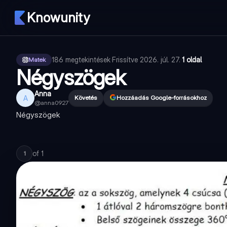
Knowunity
186
megtekintések
·
Frissítve
2026. júl. 27.
·
1 oldal
Matek
Négyszögek
Anna
A
Követés
Hozzáadás Google-forrásokhoz
@
anna0927
Négyszögek
of
1
1