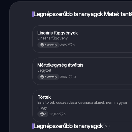
Legnépszerűbb tananyagok Matek tant
Lineáris függvények
Matek
Lineáris függvény
897
6
7. osztály
Mértékegység átváltás
Matek
Jegyzet
541
10
7. osztály
Törtek
Matek
Ez a törtek összeadása kivonása akinek nem nagyon
megy
1,072
3
6
Legnépszerűbb tananyagok
9