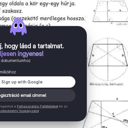
j, hogy lásd a tartalmat
.
ljesen ingyenes!
n dokumentumhoz
illióihoz
gisztráció email címmel
elfogadod a
Felhasználási Feltételeket
és az
datvédelmi Szabályzatot