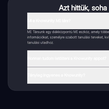
Azt hittük, soh
Mi a Knowunity MI társ?
MI Társunk egy diákközpontú MI eszköz, amely többet 
információkat, személyre szabott tanulási terveket, kv
tanulási utadhoz.
Honnan tudom letölteni a Knowunity appot?
Az appot letöltheted a Google Play Store-ból és az Ap
Tényleg ingyenes a Knowunity?
Pontosan! Élvezd az ingyenes hozzáférést a tanulási t
a kezed ügyében.