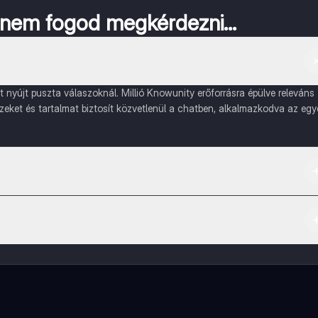
a nem fogod megkérdezni...
nyújt puszta válaszoknál. Millió Knowunity erőforrásra épülve releváns
ízeket és tartalmat biztosít közvetlenül a chatben, alkalmazkodva az egy
ple App Store-ból.
artalmakhoz, kapcsolódj diáktársaiddal, és kapj azonnali segítséget – m