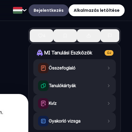
Bejelentkezés
Alkalmazás letöltése
4
MI Tanulási Eszközök
ÚJ
Összefoglaló
Tanulókártyák
Kvíz
Gyakorló vizsga