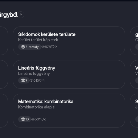
árgyból
9
Síkidomok kerülete területe
g
Matek
Kerület terület képletek
G
578
9
7. osztály
Lineáris függvény
V
Matek
Lineáris függvény
V
615
4
9
Matematika: kombinatorika
S
Matek
Kombinatorika alapjai
J
501
6
10