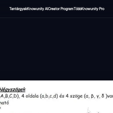
Tantárgyak
Knowunity AI
Creator Program
Több
Knowunity Pro