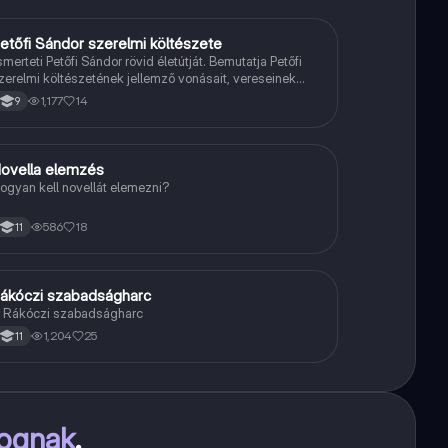
etőfi Sándor szerelmi költészete
Magyar
smerteti Petőfi Sándor rövid életútját. Bemutatja Petőfi
zerelmi költészetének jellemző vonásait, vereseinek
hletőit és külön kitér a hitvesi költészetére.
1,177
14
9
ovella elemzés
Magyar
ogyan kell novellát elemezni?
586
18
11
ákóczi szabadságharc
Töri
 Rákóczi szabadságharc
1,204
25
11
fognak
.