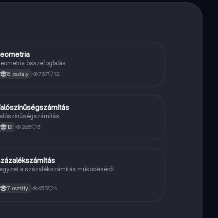
eometria
Matek
eometria összefoglalás
737
12
8. osztály
alószínűségszámítás
Matek
alószínűségszámítás
265
3
12
zázalékszámítás
Matek
egyzet a százalékszámítás működéséről
653
4
7. osztály