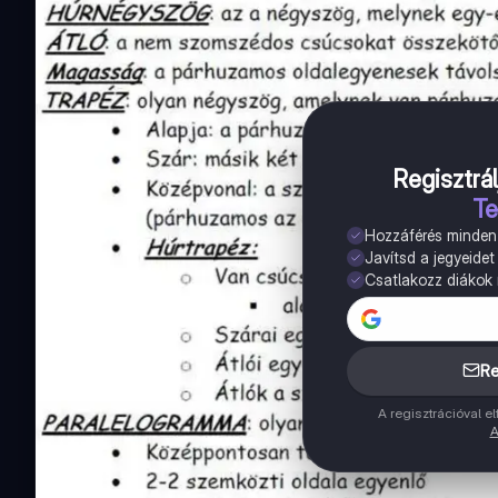
Regisztrál
Te
Hozzáférés minde
Javítsd a jegyeidet
Csatlakozz diákok m
Re
A regisztrációval 
A