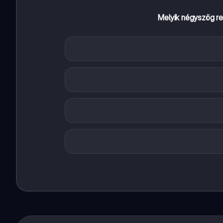
Melyik négyszög re