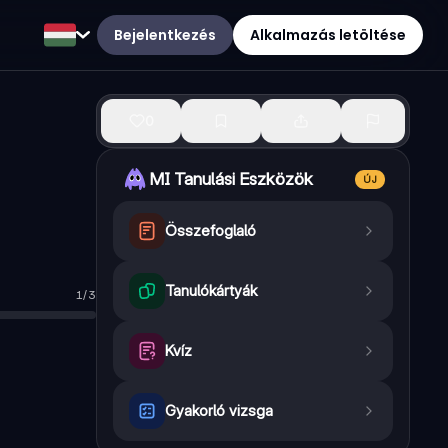
Bejelentkezés
Alkalmazás letöltése
0
MI Tanulási Eszközök
ÚJ
Összefoglaló
Tanulókártyák
1
/
3
Kvíz
Gyakorló vizsga