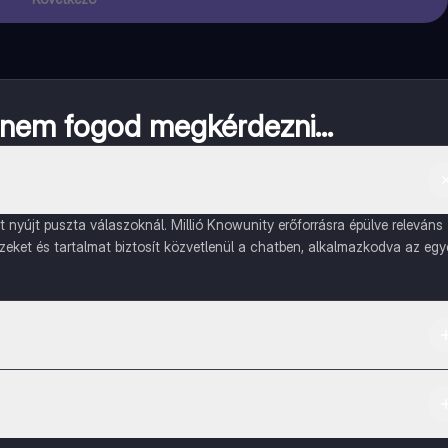
a nem fogod megkérdezni...
nyújt puszta válaszoknál. Millió Knowunity erőforrásra épülve releváns
ízeket és tartalmat biztosít közvetlenül a chatben, alkalmazkodva az egy
ple App Store-ból.