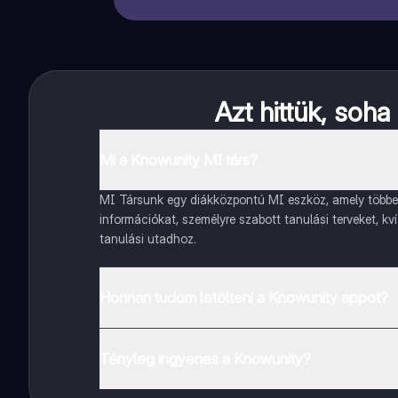
Azt hittük, soh
Mi a Knowunity MI társ?
MI Társunk egy diákközpontú MI eszköz, amely többet 
információkat, személyre szabott tanulási terveket, kv
tanulási utadhoz.
Honnan tudom letölteni a Knowunity appot?
Az appot letöltheted a Google Play Store-ból és az Ap
Tényleg ingyenes a Knowunity?