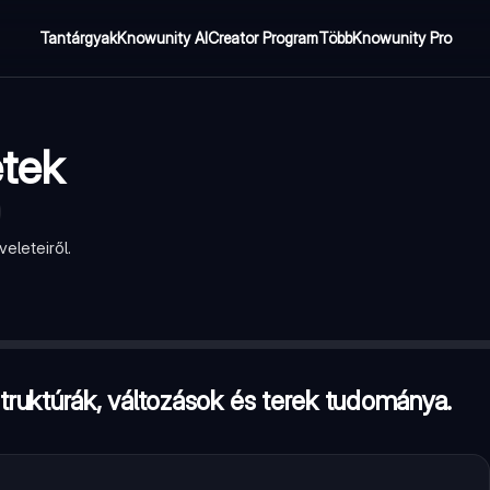
Tantárgyak
Knowunity AI
Creator Program
Több
Knowunity Pro
tek
eleteiről.
ek tudománya.
—
Igaz
rπ
ruktúrák, változások és terek tudománya.