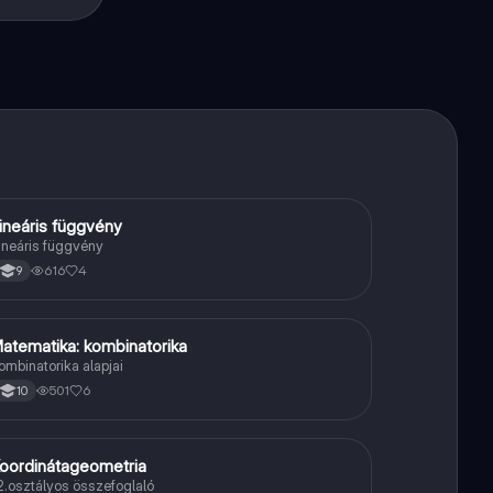
ind
ineáris függvény
Matek
ineáris függvény
616
4
9
atematika: kombinatorika
Matek
ombinatorika alapjai
501
6
10
oordinátageometria
Matek
2.osztályos összefoglaló