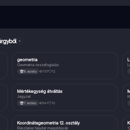
artalmakhoz, kapcsolódj diáktársaiddal, és kapj azonnali segítséget – m
árgyból
9
geometria
L
Matek
Geometria összefoglalás
L
737
12
8. osztály
Mértékegység átváltás
M
Matek
Jegyzet
K
541
10
7. osztály
Koordinátageometria 12. osztály
K
Matek
Részletes feladat megoldások
1