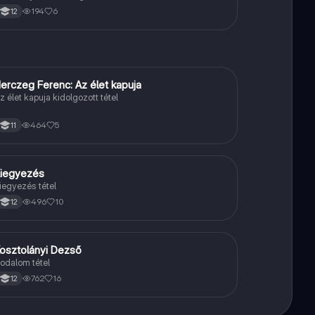
194
6
12
erczeg Ferenc: Az élet kapuja
Magyar
z élet kapuja kidolgozott tétel
464
5
11
iegyezés
Töri
iegyezés tétel
496
10
12
osztolányi Dezső
Magyar
rodalom tétel
762
16
12