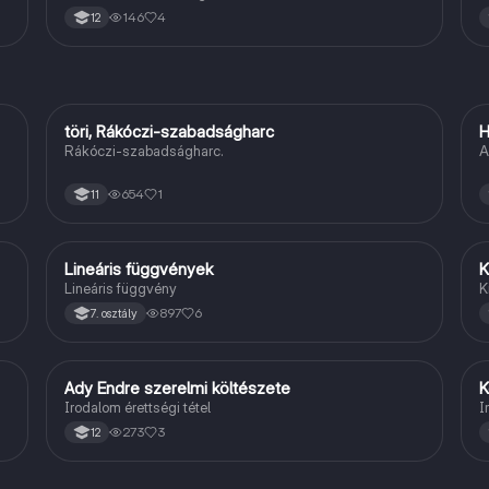
146
4
12
töri, Rákóczi-szabadságharc
H
Töri
Rákóczi-szabadságharc.
A
654
1
11
Lineáris függvények
K
Matek
Lineáris függvény
K
897
6
7. osztály
Ady Endre szerelmi költészete
K
Magyar
Irodalom érettségi tétel
I
273
3
12