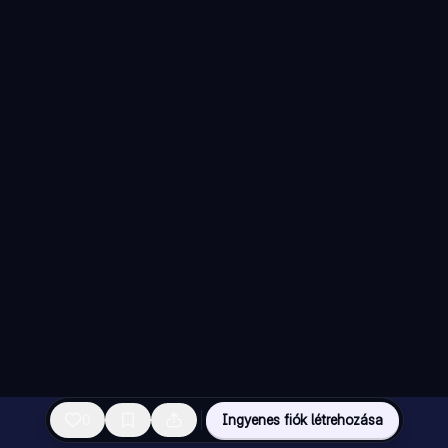
0
Ingyenes fiók létrehozása