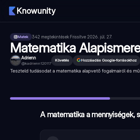
Knowunity
342
megtekintések
·
Frissítve
2026. júl. 27.
Matek
Matematika Alapismere
Adrienn
Követés
Hozzáadás Google-forrásokhoz
@
kadrienn120117
Teszteld tudásodat a matematika alapvető fogalmairól és műv
A matematika a mennyiségek, struktúrák, változások és ter
Az összeadás a számok szorzását jelenti.
—
Hamis
Melyik a kör kerületének kiszámítására szolgáló képlet?
—
2
A matematika a mennyiségek, st