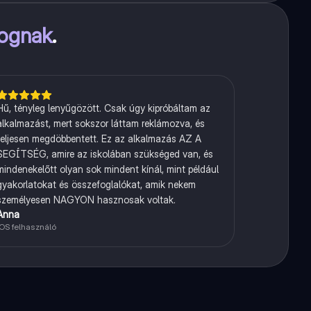
fognak
.
Hű, tényleg lenyűgözött. Csak úgy kipróbáltam az
alkalmazást, mert sokszor láttam reklámozva, és
teljesen megdöbbentett. Ez az alkalmazás AZ A
SEGÍTSÉG, amire az iskolában szükséged van, és
mindenekelőtt olyan sok mindent kínál, mint például
gyakorlatokat és összefoglalókat, amik nekem
személyesen NAGYON hasznosak voltak.
Anna
iOS felhasználó