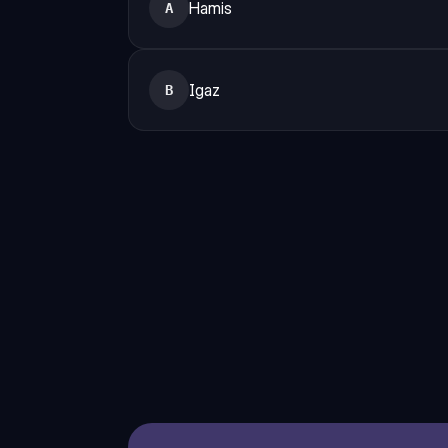
Hamis
A
Igaz
B