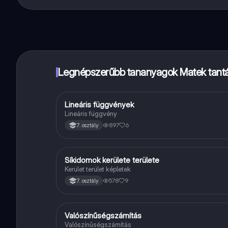
Pontosan! Élvezd az ingyenes hozzáférést a tanulási t
a kezed ügyében.
Legnépszerűbb tananyagok Matek tant
Lineáris függvények
Matek
Lineáris függvény
897
6
7. osztály
Síkidomok kerülete területe
Matek
Kerület terület képletek
578
9
7. osztály
Valószínűségszámítás
Matek
Valószínűségszámítás