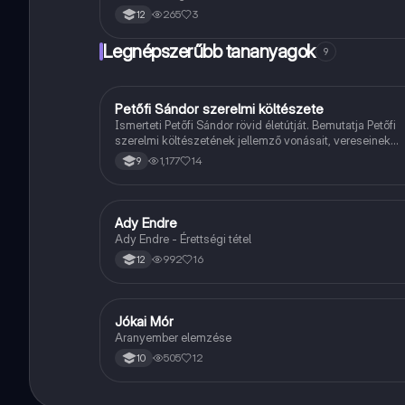
265
3
12
Legnépszerűbb tananyagok
9
Petőfi Sándor szerelmi költészete
Magyar
Ismerteti Petőfi Sándor rövid életútját. Bemutatja Petőfi
szerelmi költészetének jellemző vonásait, vereseinek
ihletőit és külön kitér a hitvesi költészetére.
1,177
14
9
Ady Endre
Magyar
Ady Endre - Érettségi tétel
992
16
12
Jókai Mór
Magyar
Aranyember elemzése
505
12
10