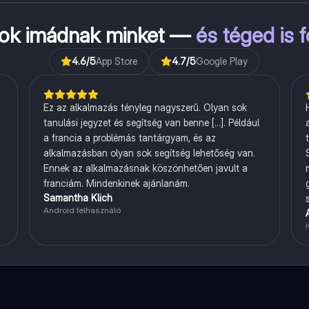
kok imádnak minket —
és téged is 
4.6
/5
App Store
4.7
/5
Google Play
Ez az alkalmazás tényleg nagyszerű. Olyan sok
tanulási jegyzet és segítség van benne [...]. Például
a francia a problémás tantárgyam, és az
alkalmazásban olyan sok segítség lehetőség van.
Ennek az alkalmazásnak köszönhetően javult a
franciám. Mindenkinek ajánlanám.
Samantha Klich
Android felhasználó