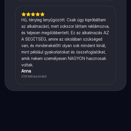
Hű, tényleg lenyűgözött. Csak úgy kipróbáltam
az alkalmazást, mert sokszor láttam reklámozva,
és teljesen megdöbbentett. Ez az alkalmazás AZ
A SEGÍTSÉG, amire az iskolában szükséged
van, és mindenekelőtt olyan sok mindent kínál,
mint például gyakorlatokat és összefoglalókat,
amik nekem személyesen NAGYON hasznosak
voltak.
Anna
iOS felhasználó