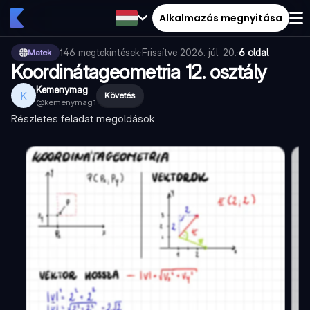
Alkalmazás megnyitása
146
megtekintések
·
Frissítve
2026. júl. 20.
·
6 oldal
Matek
Koordinátageometria 12. osztály
Kemenymag
K
Követés
@
kemenymag1
Részletes feladat megoldások