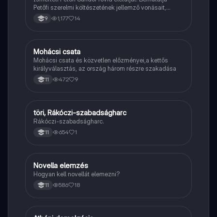
Petőfi szerelmi költészetének jellemző vonásait,
vereseinek ihletőit és külön kitér a hitvesi
1,177
14
9
költészetére.
Mohácsi csata
Töri
Mohácsi csata és közvetlen előzményei,a kettős
királyválasztás, az ország három részre szakadása
472
9
11
töri, Rákóczi-szabadságharc
Töri
Rákóczi-szabadságharc.
654
1
11
Novella elemzés
Magyar
Hogyan kell novellát elemezni?
586
18
11