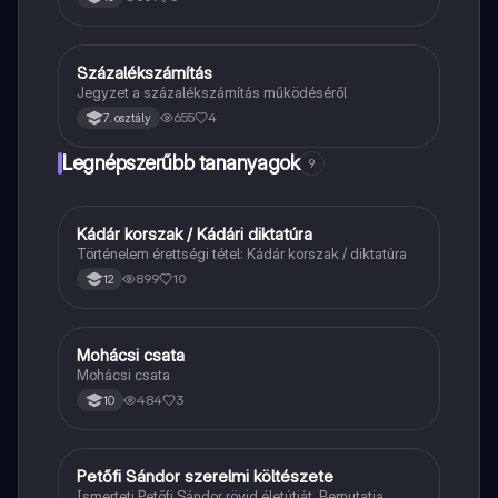
Százalékszámítás
Matek
Jegyzet a százalékszámítás működéséről
655
4
7. osztály
Legnépszerűbb tananyagok
9
Kádár korszak / Kádári diktatúra
Töri
Történelem érettségi tétel: Kádár korszak / diktatúra
899
10
12
Mohácsi csata
Magyar
Mohácsi csata
484
3
10
Petőfi Sándor szerelmi költészete
Magyar
Ismerteti Petőfi Sándor rövid életútját. Bemutatja