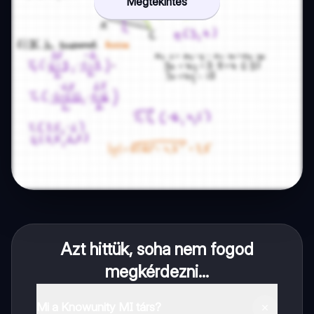
Megtekintés
Azt hittük, soha nem fogod
megkérdezni...
Mi a Knowunity MI társ?