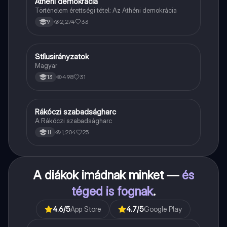
Athéni demokrácia
Töri
Történelem érettségi tétel: Az Athéni demokrácia
2,274
33
9
Stílusirányzatok
Magyar
Magyar
498
31
13
Rákóczi szabadságharc
Töri
A Rákóczi szabadságharc
1,204
25
11
A diákok imádnak minket —
és
téged is fognak
.
4.6
/5
App Store
4.7
/5
Google Play