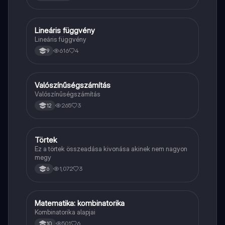
Lineáris függvény
Matek
Lineáris függvény
616
4
9
Valószínűségszámítás
Matek
Valószínűségszámítás
265
3
12
Törtek
Matek
Ez a törtek összeadása kivonása akinek nem nagyon
megy
1,072
3
6
Matematika: kombinatorika
Matek
Kombinatorika alapjai
501
6
10