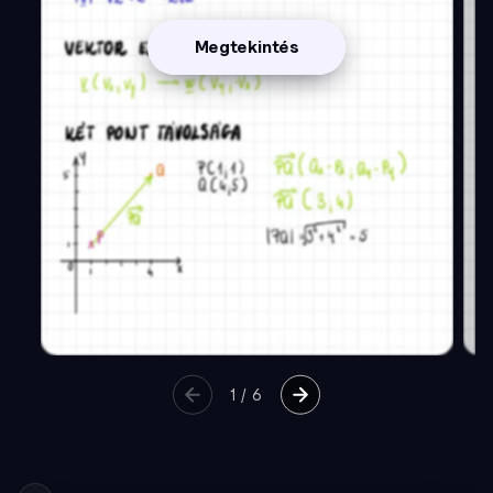
Megtekintés
1
/
6