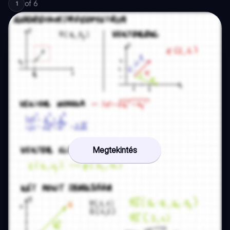
of
6
1
Megtekintés