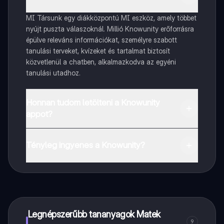
MI Társunk egy diákközpontú MI eszköz, amely többet
nyújt puszta válaszoknál. Millió Knowunity erőforrásra
épülve releváns információkat, személyre szabott
tanulási terveket, kvízeket és tartalmat biztosít
közvetlenül a chatben, alkalmazkodva az egyéni
tanulási utadhoz.
Honnan tudom letölteni a Knowunity
appot?
Az appot letöltheted a Google Play Store-ból és az
Apple App Store-ból.
Tényleg ingyenes a Knowunity?
Pontosan! Élvezd az ingyenes hozzáférést a tanulási
tartalmakhoz, kapcsolódj diáktársaiddal, és kapj
azonnali segítséget – mind a kezed ügyében.
Legnépszerűbb tananyagok Matek
9