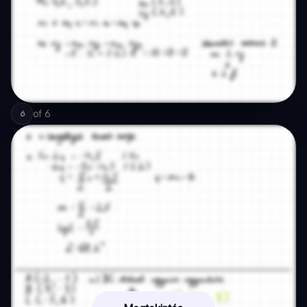
of
6
6