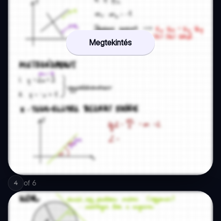
Megtekintés
of
6
4