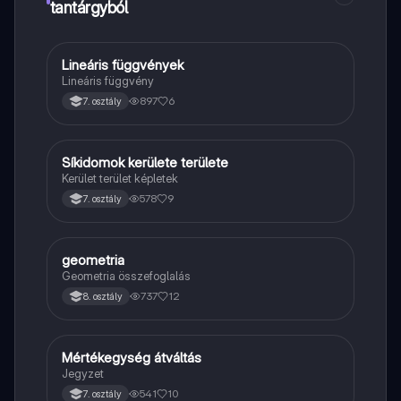
tantárgyból
Lineáris függvények
Matek
Lineáris függvény
897
6
7. osztály
Síkidomok kerülete területe
Matek
Kerület terület képletek
578
9
7. osztály
geometria
Matek
Geometria összefoglalás
737
12
8. osztály
Mértékegység átváltás
Matek
Jegyzet
541
10
7. osztály