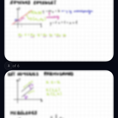
of
6
3