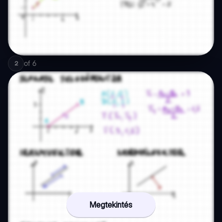
of
6
2
Megtekintés