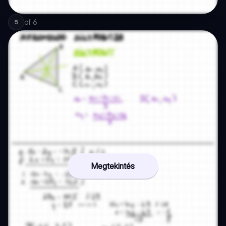
of
6
5
Megtekintés