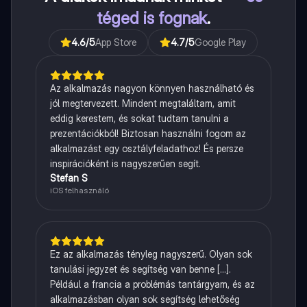
téged is fognak
.
4.6
/5
App Store
4.7
/5
Google Play
Az alkalmazás nagyon könnyen használható és
jól megtervezett. Mindent megtaláltam, amit
eddig kerestem, és sokat tudtam tanulni a
prezentációkból! Biztosan használni fogom az
alkalmazást egy osztályfeladathoz! És persze
inspirációként is nagyszerűen segít.
Stefan S
iOS felhasználó
Ez az alkalmazás tényleg nagyszerű. Olyan sok
tanulási jegyzet és segítség van benne [...].
Például a francia a problémás tantárgyam, és az
alkalmazásban olyan sok segítség lehetőség