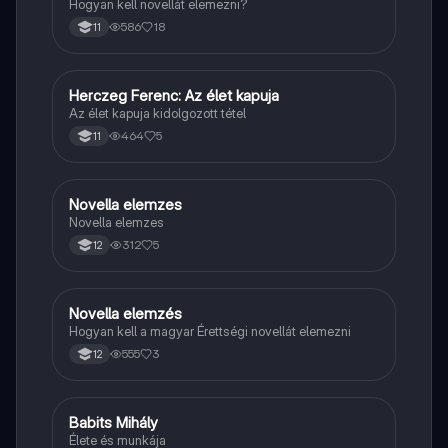
Hogyan kell novellát elemezni?
586
18
11
Herczeg Ferenc: Az élet kapuja
Magyar
Az élet kapuja kidolgozott tétel
464
5
11
Novella elemzes
Magyar
Novella elemzes
312
5
12
Novella elemzés
Magyar
Hogyan kell a magyar Érettségi novellát elemezni
555
3
12
Babits Mihály
Magyar
Élete és munkája