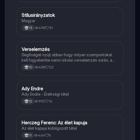
Stílusirányzatok
Magyar
Magyar
498
31
13
Verselemzés
Magyar
Segítséget nyújt abban hogy milyen szempontokat
kell fogyelembe venni iskolai verselemzés során, a
sikeres dolgozathoz.
488
22
10
Ady Endre
Magyar
Ady Endre - Érettségi tétel
992
16
12
Herczeg Ferenc: Az élet kapuja
Magyar
Az élet kapuja kidolgozott tétel
464
5
11