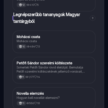
410
5
12
Legnépszerűbb tananyagok Magyar
9
tantárgyból
Mohácsi csata
Magyar
Mohácsi csata
484
3
10
Petőfi Sándor szerelmi költészete
Magyar
Ismerteti Petőfi Sándor rövid életútját. Bemutatja
Petőfi szerelmi költészetének jellemző vonásait,
vereseinek ihletőit és külön kitér a hitvesi
1,177
14
9
költészetére.
Novella elemzés
Magyar
Hogyan kell novellát elemezni?
586
18
11