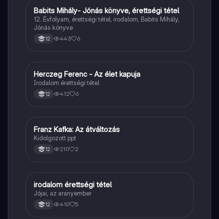
Babits Mihály- Jónás könyve, érettségi tétel
Magyar
12. Évfolyam, érettségi tétel, irodalom, Babits Mihály,
Jónás könyve
443
6
12
Herczeg Ferenc - Az élet kapuja
Magyar
Irodalom érettségi tétel
412
6
12
Franz Kafka: Az átváltozás
Magyar
Kidolgozott ppt
210
2
12
irodalom érettségi tétel
Magyar
Jójai, az aranyember
410
5
12