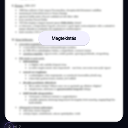
Megtekintés
of
2
2