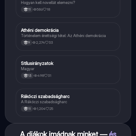
Hogyan kell novellát elemezni?
586
18
11
Athéni demokrácia
Töri
Történelem érettségi tétel: Az Athéni demokrácia
2,274
33
9
Stílusirányzatok
Magyar
Magyar
498
31
13
Rákóczi szabadságharc
Töri
A Rákóczi szabadságharc
1,204
25
11
A diákok imádnak minket —
és