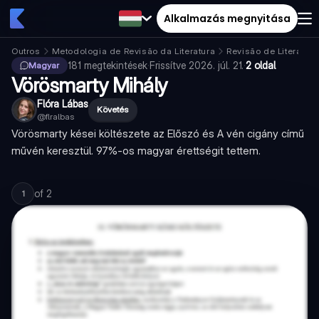
Alkalmazás megnyitása
Outros
Metodologia de Revisão da Literatura
Revisão de Literatura
181
megtekintések
·
Frissítve
2026. júl. 21.
·
2 oldal
Magyar
Vörösmarty Mihály
Flóra Lábas
Követés
@
flralbas
Vörösmarty kései költészete az Előszó és A vén cigány című
művén keresztül. 97%-os magyar érettségit tettem.
of
2
1