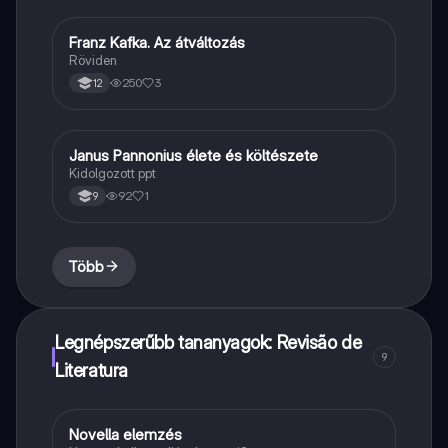
Franz Kafka. Az átváltozás
Magyar
Röviden
250
3
12
Janus Pannonius élete és költészete
Magyar
Kidolgozott ppt
92
1
9
Több
Legnépszerűbb tananyagok: Revisão de
9
Literatura
Novella elemzés
Magyar