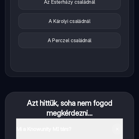
Az Esterházy családnál
A Károlyi családnál
A Perczel családnál
Azt hittük, soha nem fogod
megkérdezni...
Mi a Knowunity MI társ?