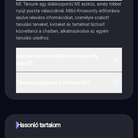
MI Társunk egy diákközpontú MI eszköz, amely többet
nyújt puszta válaszoknál. Millió Knowunity erőforrásra
épülve releváns információkat, személyre szabott
tanulási terveket, kvízeket és tartalmat biztosít
közvetlenül a chatben, alkalmazkodva az egyéni
tanulási utadhoz.
Honnan tudom letölteni a Knowunity
appot?
Az appot letöltheted a Google Play Store-ból és az
Apple App Store-ból.
Tényleg ingyenes a Knowunity?
Pontosan! Élvezd az ingyenes hozzáférést a tanulási
tartalmakhoz, kapcsolódj diáktársaiddal, és kapj
azonnali segítséget – mind a kezed ügyében.
Hasonló tartalom