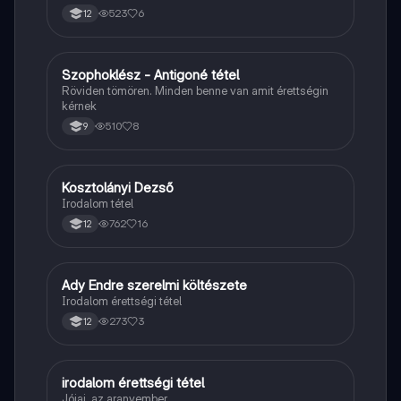
523
6
12
Szophoklész - Antigoné tétel
Magyar
Röviden tömören. Minden benne van amit érettségin
kérnek
510
8
9
Kosztolányi Dezső
Magyar
Irodalom tétel
762
16
12
Ady Endre szerelmi költészete
Magyar
Irodalom érettségi tétel
273
3
12
irodalom érettségi tétel
Magyar
Jójai, az aranyember