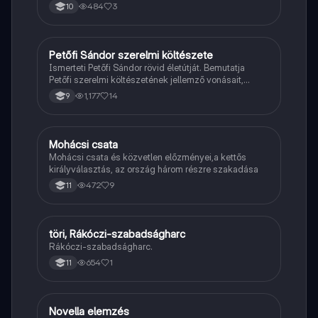
484
3
10
Petőfi Sándor szerelmi költészete
Magyar
Ismerteti Petőfi Sándor rövid életútját. Bemutatja
Petőfi szerelmi költészetének jellemző vonásait,
vereseinek ihletőit és külön kitér a hitvesi
1,177
14
9
költészetére.
Mohácsi csata
Töri
Mohácsi csata és közvetlen előzményei,a kettős
királyválasztás, az ország három részre szakadása
472
9
11
töri, Rákóczi-szabadságharc
Töri
Rákóczi-szabadságharc.
654
1
11
Novella elemzés
Magyar