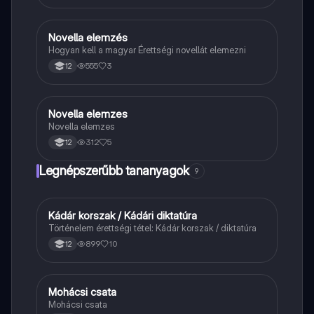
Novella elemzés
Magyar
Hogyan kell a magyar Érettségi novellát elemezni
555
3
12
Novella elemzes
Magyar
Novella elemzes
312
5
12
Legnépszerűbb tananyagok
9
Kádár korszak / Kádári diktatúra
Töri
Történelem érettségi tétel: Kádár korszak / diktatúra
899
10
12
Mohácsi csata
Magyar
Mohácsi csata