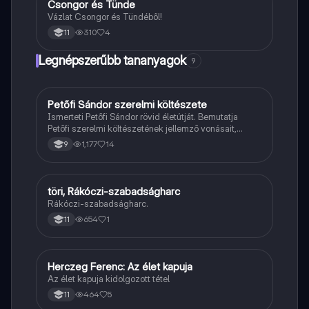
Csongor és Tünde
Magyar
Vázlat Csongor és Tündéből!
310
4
11
Legnépszerűbb tananyagok
9
Petőfi Sándor szerelmi költészete
Magyar
Ismerteti Petőfi Sándor rövid életútját. Bemutatja
Petőfi szerelmi költészetének jellemző vonásait,
vereseinek ihletőit és külön kitér a hitvesi
1,177
14
9
költészetére.
töri, Rákóczi-szabadságharc
Töri
Rákóczi-szabadságharc.
654
1
11
Herczeg Ferenc: Az élet kapuja
Magyar
Az élet kapuja kidolgozott tétel
464
5
11