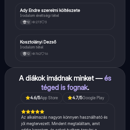
Ady Endre szerelmi költészete
Magyar
Irodalom érettségi tétel
273
3
12
Kosztolányi Dezső
Magyar
Irodalom tétel
762
16
12
A diákok imádnak minket —
és
téged is fognak
.
4.6
/5
App Store
4.7
/5
Google Play
Az alkalmazás nagyon könnyen használható és
jól megtervezett. Mindent megtaláltam, amit
eddig kerestem, és sokat tudtam tanulni a