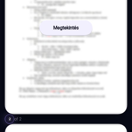
Megtekintés
of
2
2