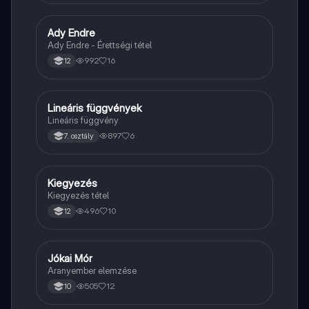
Ady Endre
Magyar
Ady Endre - Érettségi tétel
992
16
12
Lineáris függvények
Matek
Lineáris függvény
897
6
7. osztály
Kiegyezés
Töri
Kiegyezés tétel
496
10
12
Jókai Mór
Magyar
Aranyember elemzése
505
12
10