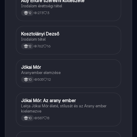
Ady Endre szerelmi költészete
Magyar
Irodalom érettségi tétel
273
3
12
Kosztolányi Dezső
Magyar
Irodalom tétel
762
16
12
Jókai Mór
Magyar
Aranyember elemzése
505
12
10
Jókai Mór: Az arany ember
Magyar
Leírja Jókai Mór életé, stílusát és az Arany ember
kielemezve
587
8
10