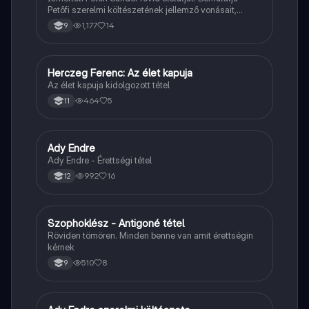
Petőfi szerelmi költészetének jellemző vonásait,
vereseinek ihletőit és külön kitér a hitvesi
1,177
14
9
költészetére.
Herczeg Ferenc: Az élet kapuja
Magyar
Az élet kapuja kidolgozott tétel
464
5
11
Ady Endre
Magyar
Ady Endre - Érettségi tétel
992
16
12
Szophoklész - Antigoné tétel
Magyar
Röviden tömören. Minden benne van amit érettségin
kérnek
510
8
9