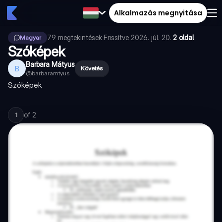
Alkalmazás megnyitása
79
megtekintések
·
Frissítve
2026. júl. 20.
·
2 oldal
Magyar
Szóképek
Barbara Mátyus
B
Követés
@
barbaramtyus
Szóképek
of
2
1