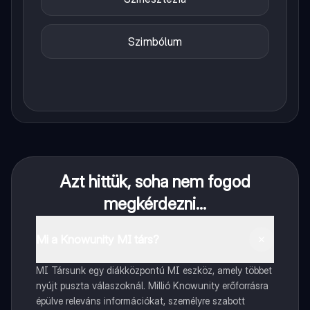
Szimbólum
Azt hittük, soha nem fogod
megkérdezni...
Mi a Knowunity MI társ?
MI Társunk egy diákközpontú MI eszköz, amely többet
nyújt puszta válaszoknál. Millió Knowunity erőforrásra
épülve releváns információkat, személyre szabott