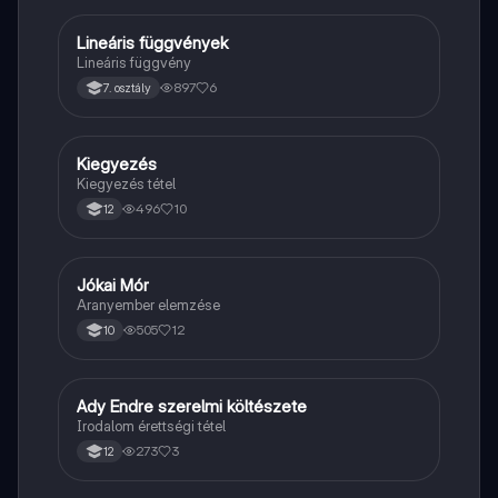
Lineáris függvények
Matek
Lineáris függvény
897
6
7. osztály
Kiegyezés
Töri
Kiegyezés tétel
496
10
12
Jókai Mór
Magyar
Aranyember elemzése
505
12
10
Ady Endre szerelmi költészete
Magyar
Irodalom érettségi tétel
273
3
12