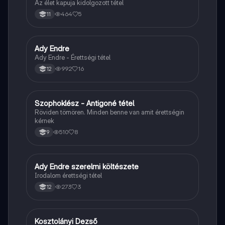
Az élet kapuja kidolgozott tétel
464
5
11
Ady Endre
Magyar
Ady Endre - Érettségi tétel
992
16
12
Szophoklész - Antigoné tétel
Magyar
Röviden tömören. Minden benne van amit érettségin
kérnek
510
8
9
Ady Endre szerelmi költészete
Magyar
Irodalom érettségi tétel
273
3
12
Kosztolányi Dezső
Magyar