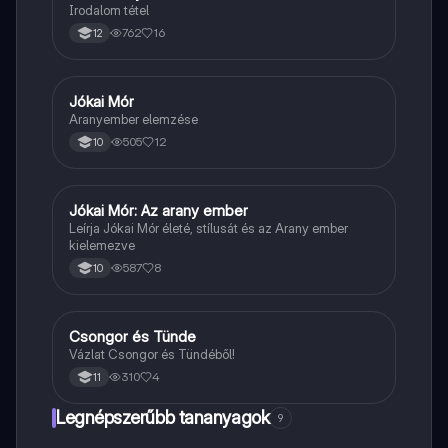
Irodalom tétel
762
16
12
Jókai Mór
Magyar
Aranyember elemzése
505
12
10
Jókai Mór: Az arany ember
Magyar
Leírja Jókai Mór életé, stílusát és az Arany ember
kielemezve
587
8
10
Csongor és Tünde
Magyar
Vázlat Csongor és Tündéből!
310
4
11
Legnépszerűbb tananyagok
9