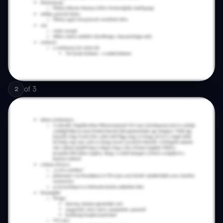
of
3
2