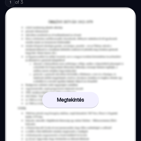
of
3
1
Megtekintés