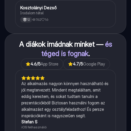
Kosztolányi Dezső
Magyar
Irodalom tétel
762
16
12
A diákok imádnak minket —
és
téged is fognak
.
4.6
/5
App Store
4.7
/5
Google Play
Az alkalmazás nagyon könnyen használható és
jól megtervezett. Mindent megtaláltam, amit
eddig kerestem, és sokat tudtam tanulni a
prezentációkból! Biztosan használni fogom az
alkalmazást egy osztályfeladathoz! És persze
inspirációként is nagyszerűen segít.
Stefan S
iOS felhasználó