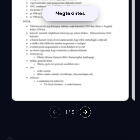
Megtekintés
1
/
3