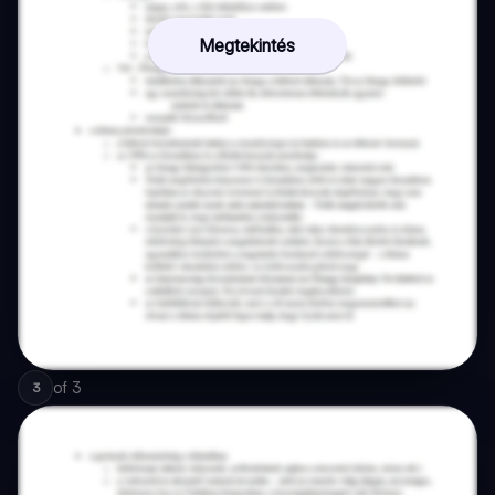
Megtekintés
of
3
3