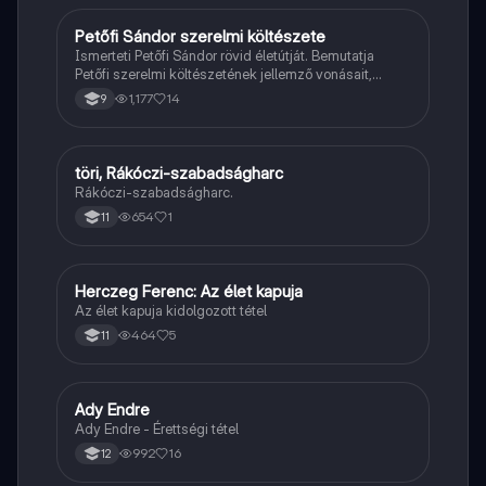
Petőfi Sándor szerelmi költészete
Magyar
Ismerteti Petőfi Sándor rövid életútját. Bemutatja
Petőfi szerelmi költészetének jellemző vonásait,
vereseinek ihletőit és külön kitér a hitvesi
1,177
14
9
költészetére.
töri, Rákóczi-szabadságharc
Töri
Rákóczi-szabadságharc.
654
1
11
Herczeg Ferenc: Az élet kapuja
Magyar
Az élet kapuja kidolgozott tétel
464
5
11
Ady Endre
Magyar
Ady Endre - Érettségi tétel
992
16
12