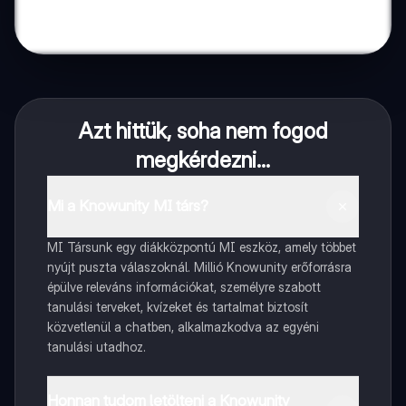
Azt hittük, soha nem fogod
megkérdezni...
Mi a Knowunity MI társ?
MI Társunk egy diákközpontú MI eszköz, amely többet
nyújt puszta válaszoknál. Millió Knowunity erőforrásra
épülve releváns információkat, személyre szabott
tanulási terveket, kvízeket és tartalmat biztosít
közvetlenül a chatben, alkalmazkodva az egyéni
tanulási utadhoz.
Honnan tudom letölteni a Knowunity