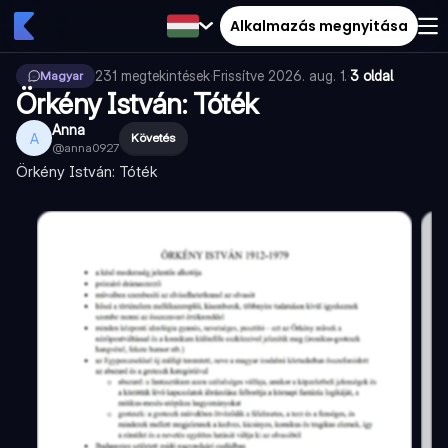
Alkalmazás megnyitása
231
megtekintések
·
Frissítve
2026. aug. 1.
·
3 oldal
Magyar
Örkény István: Tóték
Anna
A
Követés
@
anna0927
Örkény István: Tóték