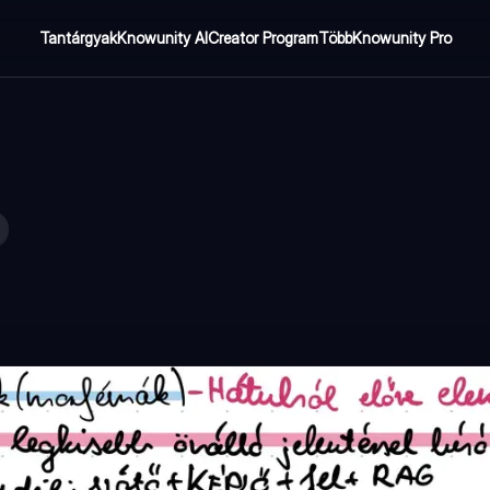
Tantárgyak
Knowunity AI
Creator Program
Több
Knowunity Pro