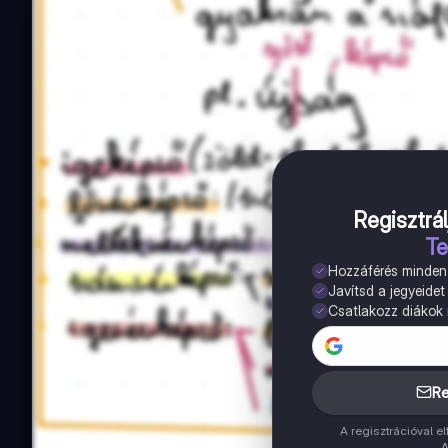
Regisztrál
Te
Hozzáférés minde
Javítsd a jegyeidet
Csatlakozz diákok m
Re
A regisztrációval 
A