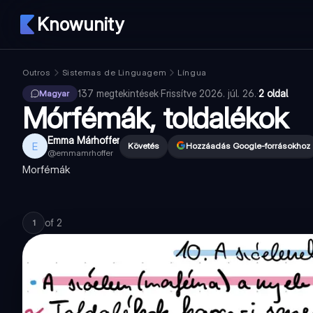
Knowunity
Outros
Sistemas de Linguagem
Língua
137
megtekintések
·
Frissítve
2026. júl. 26.
·
2 oldal
Magyar
Mórfémák, toldalékok
Emma Márhoffer
E
Követés
Hozzáadás Google-forrásokhoz
@
emmamrhoffer
Morfémák
of
2
1