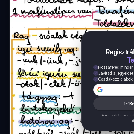
Regisztrál
Te
Hozzáférés minde
Javítsd a jegyeidet
Csatlakozz diákok m
Re
A regisztrációval 
A