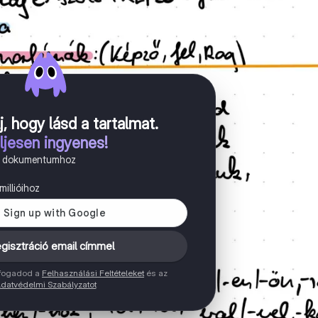
j, hogy lásd a tartalmat
.
ljesen ingyenes!
n dokumentumhoz
illióihoz
gisztráció email címmel
elfogadod a
Felhasználási Feltételeket
és az
datvédelmi Szabályzatot