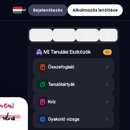
Bejelentkezés
Alkalmazás letöltése
3
MI Tanulási Eszközök
ÚJ
Összefoglaló
Tanulókártyák
Kvíz
Gyakorló vizsga