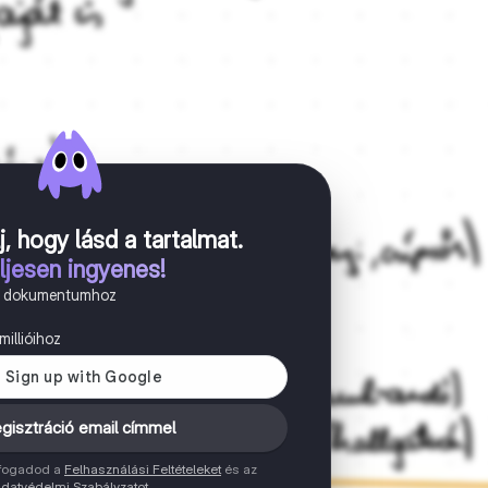
j, hogy lásd a tartalmat
.
ljesen ingyenes!
n dokumentumhoz
illióihoz
gisztráció email címmel
elfogadod a
Felhasználási Feltételeket
és az
datvédelmi Szabályzatot