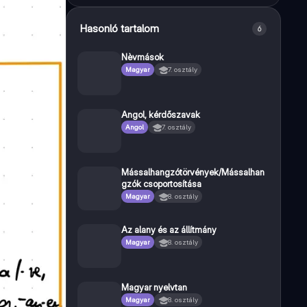
Hasonló tartalom
6
Nèvmások
Magyar
7. osztály
Angol, kérdőszavak
Angol
7. osztály
Mássalhangzótörvények/Mássalhan
gzók csoportosítása
Magyar
8. osztály
Az alany és az állítmány
Magyar
8. osztály
Magyar nyelvtan
Magyar
8. osztály