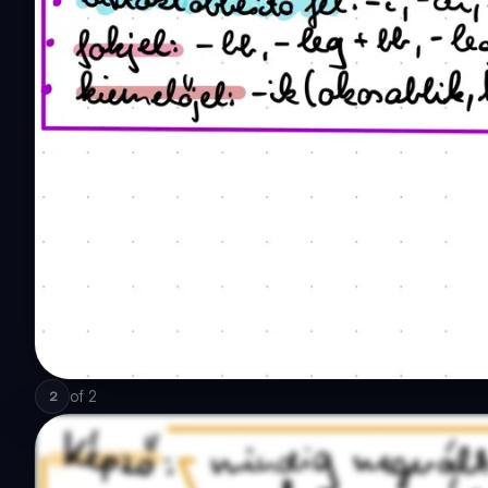
of
2
2