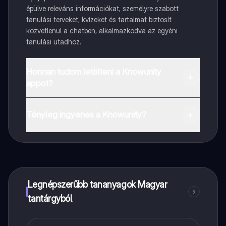
épülve releváns információkat, személyre szabott
tanulási terveket, kvízeket és tartalmat biztosít
közvetlenül a chatben, alkalmazkodva az egyéni
tanulási utadhoz.
Honnan tudom letölteni a Knowunity
appot?
Az appot letöltheted a Google Play Store-ból és az
Apple App Store-ból.
Tényleg ingyenes a Knowunity?
Pontosan! Élvezd az ingyenes hozzáférést a tanulási
tartalmakhoz, kapcsolódj diáktársaiddal, és kapj
azonnali segítséget – mind a kezed ügyében.
Legnépszerűbb tananyagok Magyar
9
tantárgyból