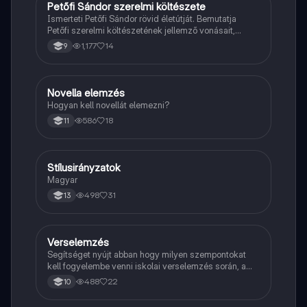
Petőfi Sándor szerelmi költészete
Magyar
Ismerteti Petőfi Sándor rövid életútját. Bemutatja
Petőfi szerelmi költészetének jellemző vonásait,
vereseinek ihletőit és külön kitér a hitvesi
1,177
14
9
költészetére.
Novella elemzés
Magyar
Hogyan kell novellát elemezni?
586
18
11
Stílusirányzatok
Magyar
Magyar
498
31
13
Verselemzés
Magyar
Segítséget nyújt abban hogy milyen szempontokat
kell fogyelembe venni iskolai verselemzés során, a
sikeres dolgozathoz.
488
22
10