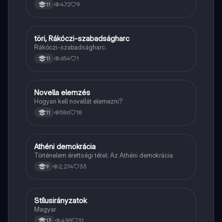
472
9
11
töri, Rákóczi-szabadságharc
Töri
Rákóczi-szabadságharc.
654
1
11
Novella elemzés
Magyar
Hogyan kell novellát elemezni?
586
18
11
Athéni demokrácia
Töri
Történelem érettségi tétel: Az Athéni demokrácia
2,274
33
9
Stílusirányzatok
Magyar
Magyar
498
31
13