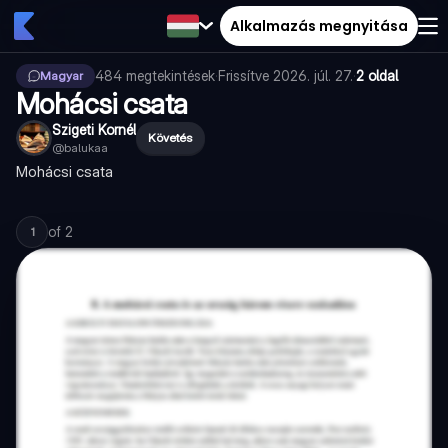
Alkalmazás megnyitása
484
megtekintések
·
Frissítve
2026. júl. 27.
·
2 oldal
Magyar
Mohácsi csata
Szigeti Kornél
Követés
@
balukaa
Mohácsi csata
of
2
1