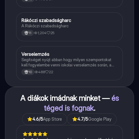
Rákóczi szabadságharc
Töri
A Rákóczi szabadságharc
1,204
25
11
Verselemzés
Magyar
Segítséget nyújt abban hogy milyen szempontokat
kell fogyelembe venni iskolai verselemzés során, a
sikeres dolgozathoz.
488
22
10
A diákok imádnak minket —
és
téged is fognak
.
4.6
/5
App Store
4.7
/5
Google Play