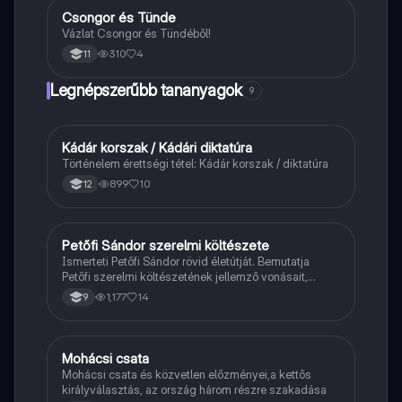
Csongor és Tünde
Magyar
Vázlat Csongor és Tündéből!
310
4
11
Legnépszerűbb tananyagok
9
Kádár korszak / Kádári diktatúra
Töri
Történelem érettségi tétel: Kádár korszak / diktatúra
899
10
12
Petőfi Sándor szerelmi költészete
Magyar
Ismerteti Petőfi Sándor rövid életútját. Bemutatja
Petőfi szerelmi költészetének jellemző vonásait,
vereseinek ihletőit és külön kitér a hitvesi
1,177
14
9
költészetére.
Mohácsi csata
Töri
Mohácsi csata és közvetlen előzményei,a kettős
királyválasztás, az ország három részre szakadása