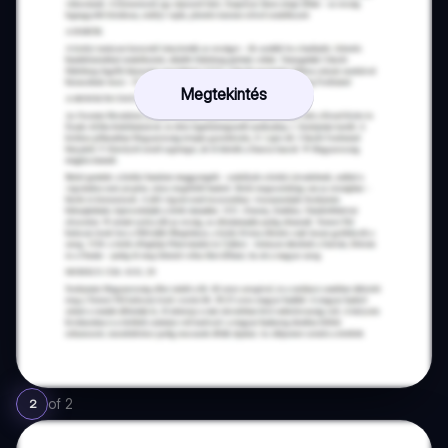
Megtekintés
of
2
2