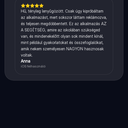
Hű, tényleg lenyűgözött. Csak úgy kipróbáltam
az alkalmazást, mert sokszor láttam reklámozva,
és teljesen megdöbbentett. Ez az alkalmazás AZ
A SEGÍTSÉG, amire az iskolában szükséged
van, és mindenekelőtt olyan sok mindent kínál,
mint például gyakorlatokat és összefoglalókat,
amik nekem személyesen NAGYON hasznosak
voltak.
Anna
iOS felhasználó