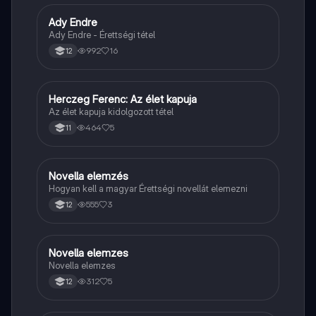
Ady Endre
Magyar
Ady Endre - Érettségi tétel
992
16
12
Herczeg Ferenc: Az élet kapuja
Magyar
Az élet kapuja kidolgozott tétel
464
5
11
Novella elemzés
Magyar
Hogyan kell a magyar Érettségi novellát elemezni
555
3
12
Novella elemzes
Magyar
Novella elemzes
312
5
12