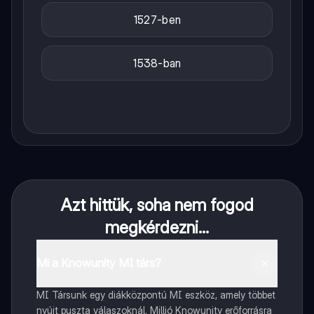
1527-ben
1538-ban
Azt hittük, soha nem fogod
megkérdezni...
Mi a Knowunity MI társ?
MI Társunk egy diákközpontú MI eszköz, amely többet
nyújt puszta válaszoknál. Millió Knowunity erőforrásra