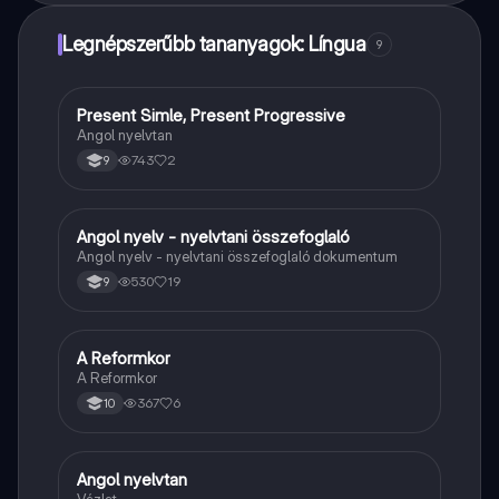
Legnépszerűbb tananyagok: Língua
9
Present Simle, Present Progressive
Angol
Angol nyelvtan
743
2
9
Angol nyelv - nyelvtani összefoglaló
Angol
Angol nyelv - nyelvtani összefoglaló dokumentum
530
19
9
A Reformkor
Töri
A Reformkor
367
6
10
Angol nyelvtan
Angol