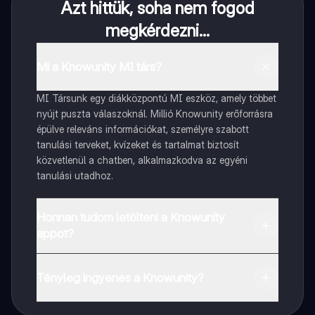
Azt hittük, soha nem fogod
megkérdezni...
Mi a Knowunity MI társ?
MI Társunk egy diákközpontú MI eszköz, amely többet
nyújt puszta válaszoknál. Millió Knowunity erőforrásra
épülve releváns információkat, személyre szabott
tanulási terveket, kvízeket és tartalmat biztosít
közvetlenül a chatben, alkalmazkodva az egyéni
tanulási utadhoz.
Honnan tudom letölteni a Knowunity
appot?
Az appot letöltheted a Google Play Store-ból és az
Apple App Store-ból.
Tényleg ingyenes a Knowunity?
Pontosan! Élvezd az ingyenes hozzáférést a tanulási