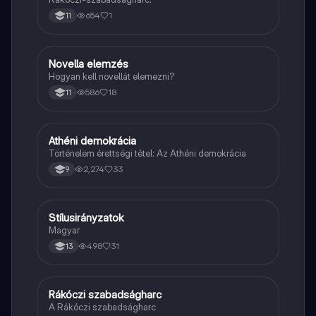
654
1
11
Novella elemzés
Magyar
Hogyan kell novellát elemezni?
586
18
11
Athéni demokrácia
Töri
Történelem érettségi tétel: Az Athéni demokrácia
2,274
33
9
Stílusirányzatok
Magyar
Magyar
498
31
13
Rákóczi szabadságharc
Töri
A Rákóczi szabadságharc