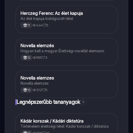
Herczeg Ferenc: Az élet kapuja
Magyar
Az élet kapuja kidolgozott tétel
464
5
11
Novella elemzés
Magyar
Hogyan kell a magyar Érettségi novellát elemezni
555
3
12
Novella elemzes
Magyar
Novella elemzes
312
5
12
Legnépszerűbb tananyagok
9
Kádár korszak / Kádári diktatúra
Töri
Történelem érettségi tétel: Kádár korszak / diktatúra
899
10