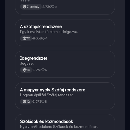
Vázlat
730
6
7. osztály
A szófajok rendszere
Magyar
Egyik nyelvtan tételem kidolgozva.
368
4
10
Idegrendszer
Töri
Jegyzet
261
4
10
A magyar nyelv Szófaj rendszere
Magyar
Hogyan épül fel Szófaj rendszer
273
8
12
Szólások és közmondások
Magyar
Nyelvtan/Irodalom: Szólasok és közmondások