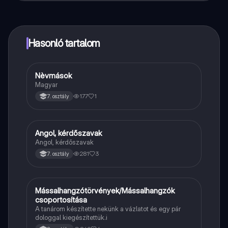
tartalmakhoz, kapcsolódj diáktársaiddal, és kapj
azonnali segítséget – mind a kezed ügyében.
Hasonló tartalom
Nèvmások
Magyar
Magyar
177
1
7. osztály
Angol, kérdőszavak
Angol
Angol, kérdőszavak
281
3
7. osztály
Mássalhangzótörvények/Mássalhangzók
Magyar
csoportosítása
A tanárom készítette nekünk a vázlatot és egy pár
dologgal kiegészítettük.i