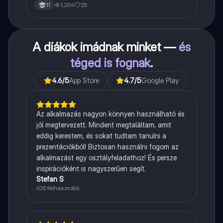
1,204
25
11
A diákok imádnak minket —
és
téged is fognak
.
4.6
/5
App Store
4.7
/5
Google Play
Az alkalmazás nagyon könnyen használható és
jól megtervezett. Mindent megtaláltam, amit
eddig kerestem, és sokat tudtam tanulni a
prezentációkból! Biztosan használni fogom az
alkalmazást egy osztályfeladathoz! És persze
inspirációként is nagyszerűen segít.
Stefan S
iOS felhasználó