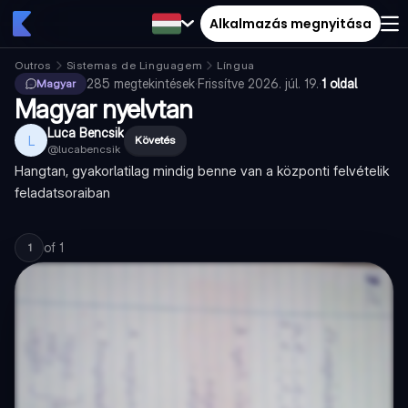
Alkalmazás megnyitása
Outros
Sistemas de Linguagem
Língua
285
megtekintések
·
Frissítve
2026. júl. 19.
·
1 oldal
Magyar
Magyar nyelvtan
Luca Bencsik
L
Követés
@
lucabencsik
Hangtan, gyakorlatilag mindig benne van a központi felvételik
feladatsoraiban
of
1
1