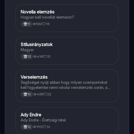
Novella elemzés
Magyar
Hogyan kell novellát elemezni?
586
18
11
Stílusirányzatok
Magyar
Magyar
498
31
13
Verselemzés
Magyar
Segítséget nyújt abban hogy milyen szempontokat
kell fogyelembe venni iskolai verselemzés során, a
sikeres dolgozathoz.
488
22
10
Ady Endre
Magyar
Ady Endre - Érettségi tétel
992
16
12