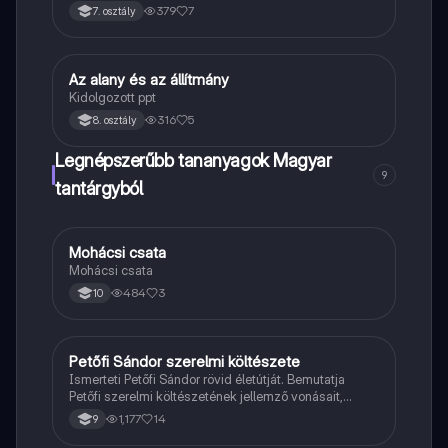
379
7
7. osztály
Az alany és az állítmány
Magyar
Kidolgozott ppt
316
5
8. osztály
Legnépszerűbb tananyagok Magyar
9
tantárgyból
Mohácsi csata
Magyar
Mohácsi csata
484
3
10
Petőfi Sándor szerelmi költészete
Magyar
Ismerteti Petőfi Sándor rövid életútját. Bemutatja
Petőfi szerelmi költészetének jellemző vonásait,
vereseinek ihletőit és külön kitér a hitvesi
1,177
14
9
költészetére.