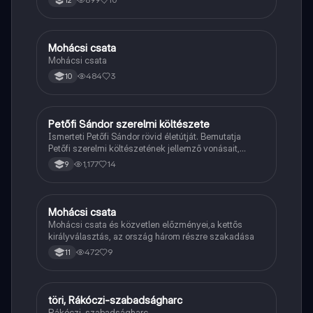
12
Mohácsi csata
Magyar
Mohácsi csata
484
3
10
Petőfi Sándor szerelmi költészete
Magyar
Ismerteti Petőfi Sándor rövid életútját. Bemutatja
Petőfi szerelmi költészetének jellemző vonásait,
vereseinek ihletőit és külön kitér a hitvesi
1,177
14
9
költészetére.
Mohácsi csata
Töri
Mohácsi csata és közvetlen előzményei,a kettős
királyválasztás, az ország három részre szakadása
472
9
11
töri, Rákóczi-szabadságharc
Töri
Rákóczi-szabadságharc.