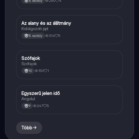
260
4
8. osztály
Az alany és az állítmány
Magyar
Kidolgozott ppt
316
5
8. osztály
Szófajok
Magyar
Szófajok
150
1
10
Egyszerű jelen idő
Angol
Angolul
247
5
9
Több