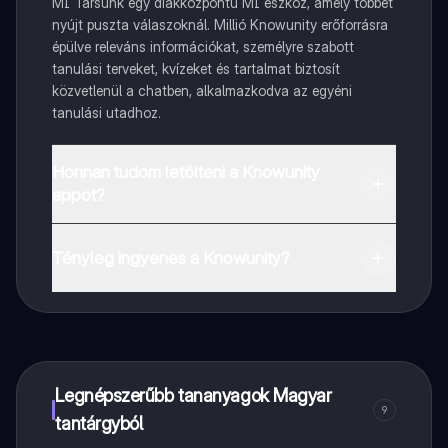
MI Társunk egy diákközpontú MI eszköz, amely többet
nyújt puszta válaszoknál. Millió Knowunity erőforrásra
épülve releváns információkat, személyre szabott
tanulási terveket, kvízeket és tartalmat biztosít
közvetlenül a chatben, alkalmazkodva az egyéni
tanulási utadhoz.
Honnan tudom letölteni a Knowunity
appot?
Az appot letöltheted a Google Play Store-ból és az
Apple App Store-ból.
Tényleg ingyenes a Knowunity?
Pontosan! Élvezd az ingyenes hozzáférést a tanulási
tartalmakhoz, kapcsolódj diáktársaiddal, és kapj
azonnali segítséget – mind a kezed ügyében.
Legnépszerűbb tananyagok Magyar
9
tantárgyból