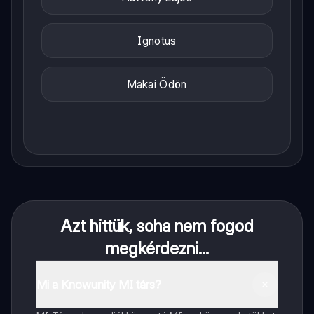
Ignotus
Makai Ödön
Azt hittük, soha nem fogod
megkérdezni...
Mi a Knowunity MI társ?