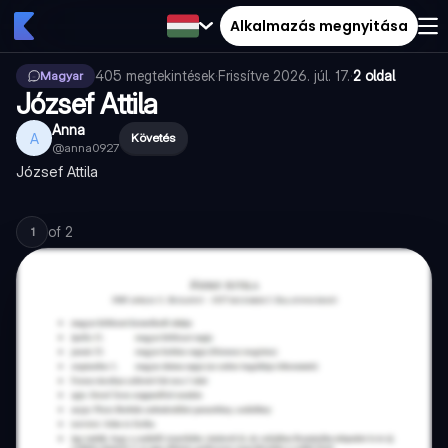
Alkalmazás megnyitása
405
megtekintések
·
Frissítve
2026. júl. 17.
·
2 oldal
Magyar
József Attila
Anna
A
Követés
@
anna0927
József Attila
of
2
1