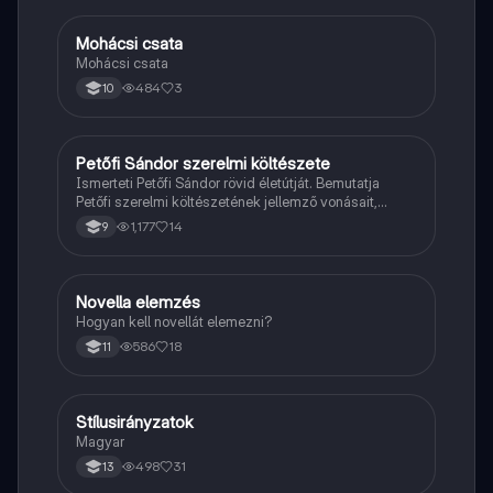
Mohácsi csata
Magyar
Mohácsi csata
484
3
10
Petőfi Sándor szerelmi költészete
Magyar
Ismerteti Petőfi Sándor rövid életútját. Bemutatja
Petőfi szerelmi költészetének jellemző vonásait,
vereseinek ihletőit és külön kitér a hitvesi
1,177
14
9
költészetére.
Novella elemzés
Magyar
Hogyan kell novellát elemezni?
586
18
11
Stílusirányzatok
Magyar
Magyar
498
31
13