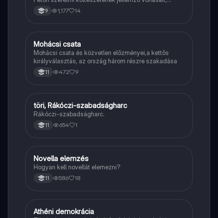
vereseinek ihletőit és külön kitér a hitvesi
1,177
14
9
költészetére.
Mohácsi csata
Töri
Mohácsi csata és közvetlen előzményei,a kettős
királyválasztás, az ország három részre szakadása
472
9
11
töri, Rákóczi-szabadságharc
Töri
Rákóczi-szabadságharc.
654
1
11
Novella elemzés
Magyar
Hogyan kell novellát elemezni?
586
18
11
Athéni demokrácia
Töri