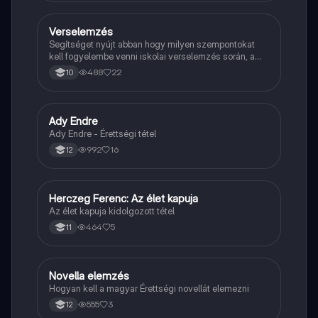
Verselemzés
Magyar
Segítséget nyújt abban hogy milyen szempontokat
kell fogyelembe venni iskolai verselemzés során, a
sikeres dolgozathoz.
488
22
10
Ady Endre
Magyar
Ady Endre - Érettségi tétel
992
16
12
Herczeg Ferenc: Az élet kapuja
Magyar
Az élet kapuja kidolgozott tétel
464
5
11
Novella elemzés
Magyar
Hogyan kell a magyar Érettségi novellát elemezni
555
3
12