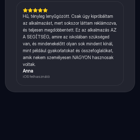
Hű, tényleg lenyűgözött. Csak úgy kipróbáltam
az alkalmazást, mert sokszor láttam reklámozva,
és teljesen megdöbbentett. Ez az alkalmazás AZ
A SEGÍTSÉG, amire az iskolában szükséged
van, és mindenekelőtt olyan sok mindent kínál,
mint például gyakorlatokat és összefoglalókat,
amik nekem személyesen NAGYON hasznosak
voltak.
Anna
iOS felhasználó