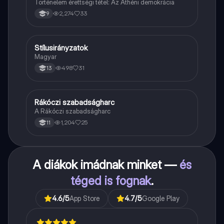
Történelem érettségi tétel: Az Athéni demokrácia
2,274
33
9
Stílusirányzatok
Magyar
Magyar
498
31
13
Rákóczi szabadságharc
Töri
A Rákóczi szabadságharc
1,204
25
11
A diákok imádnak minket —
és
téged is fognak
.
4.6
/5
App Store
4.7
/5
Google Play