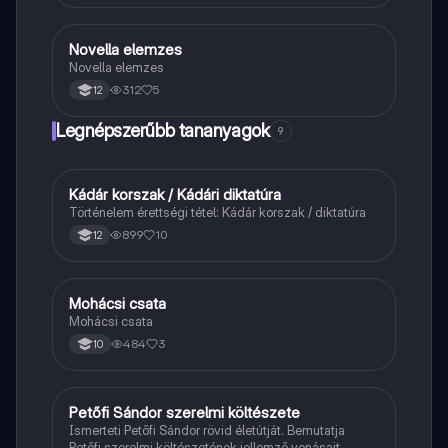
Novella elemzes
Magyar
Novella elemzes
312
5
12
Legnépszerűbb tananyagok
9
Kádár korszak / Kádári diktatúra
Töri
Történelem érettségi tétel: Kádár korszak / diktatúra
899
10
12
Mohácsi csata
Magyar
Mohácsi csata
484
3
10
Petőfi Sándor szerelmi költészete
Magyar
Ismerteti Petőfi Sándor rövid életútját. Bemutatja
Petőfi szerelmi költészetének jellemző vonásait,