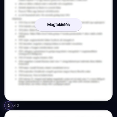
Megtekintés
of
2
2