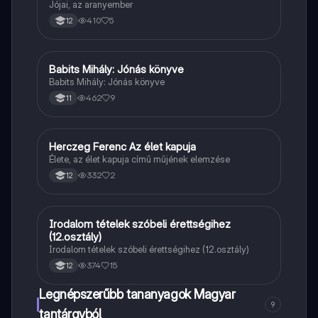
Jójai, az aranyember
410
5
12
Babits Mihály: Jónás könyve
Magyar
Babits Mihály: Jónás könyve
462
9
11
Herczeg Ferenc Az élet kapuja
Magyar
Élete, az élet kapuja című műjének elemzése
332
2
12
Irodalom tételek szóbeli érettségihez
Magyar
(12.osztály)
Irodalom tételek szóbeli érettségihez (12.osztály)
374
15
12
Legnépszerűbb tananyagok Magyar
9
tantárgyból