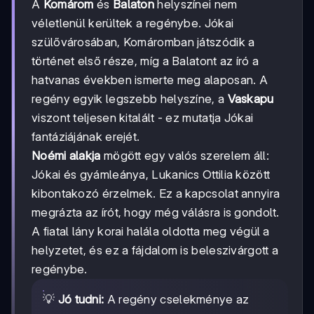
A
Komárom
és
Balaton
helyszínei nem
véletlenül kerültek a regénybe. Jókai
szülővárosában, Komáromban játszódik a
történet első része, míg a Balatont az író a
hatvanas években ismerte meg alaposan. A
regény egyik legszebb helyszíne, a
Vaskapu
viszont teljesen kitalált - ez mutatja Jókai
fantáziájának erejét.
Noémi alakja
mögött egy valós szerelem áll:
Jókai és gyámleánya, Lukanics Ottilia között
kibontakozó érzelmek. Ez a kapcsolat annyira
megrázta az írót, hogy még válásra is gondolt.
A fiatal lány korai halála oldotta meg végül a
helyzetet, és ez a fájdalom is beleszivárgott a
regénybe.
💡
Jó tudni:
A regény cselekménye az