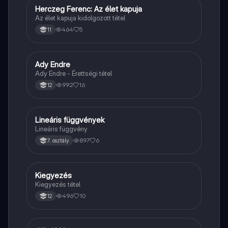
Herczeg Ferenc: Az élet kapuja
Magyar
Az élet kapuja kidolgozott tétel
464
5
11
Ady Endre
Magyar
Ady Endre - Érettségi tétel
992
16
12
Lineáris függvények
Matek
Lineáris függvény
897
6
7. osztály
Kiegyezés
Töri
Kiegyezés tétel
496
10
12