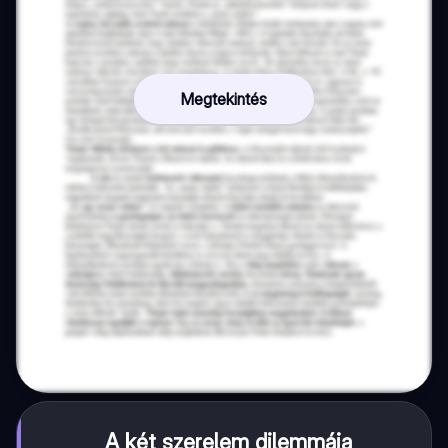
Megtekintés
A két szerelem dilemmája