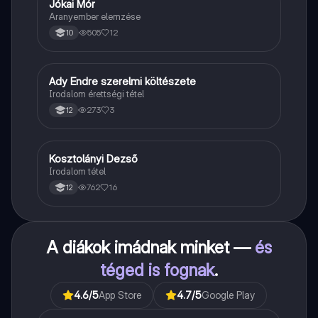
Jókai Mór
Magyar
Aranyember elemzése
505
12
10
Ady Endre szerelmi költészete
Magyar
Irodalom érettségi tétel
273
3
12
Kosztolányi Dezső
Magyar
Irodalom tétel
762
16
12
A diákok imádnak minket —
és
téged is fognak
.
4.6
/5
App Store
4.7
/5
Google Play