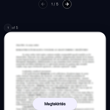
1
/
5
of
5
1
Megtekintés