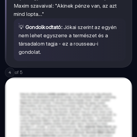
Maxim szavaival: "Akinek pénze van, az azt
mind lopta..."
💡
Gondolkodtató:
Jókai szerint az egyén
nem lehet egyszerre a természet és a
társadalom tagja - ez a rousseau-i
gondolat.
of
5
4