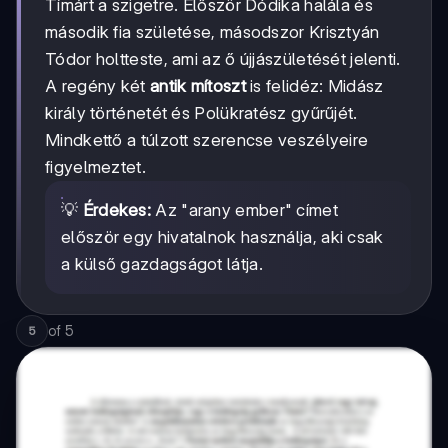
Tímárt a szigetre. Először Dódika halála és
második fia születése, másodszor Krisztyán
Tódor holtteste, ami az ő újjászületését jelenti.
A regény két
antik mítoszt
is felidéz: Midász
király történetét és Polükratész gyűrűjét.
Mindkettő a túlzott szerencse veszélyeire
figyelmeztet.
💡
Érdekes:
Az "arany ember" címet
először egy hivatalnok használja, aki csak
a külső gazdagságot látja.
of
5
5