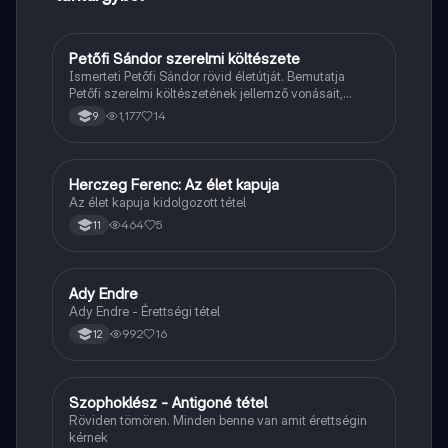
Petőfi Sándor szerelmi költészete
Magyar
Ismerteti Petőfi Sándor rövid életútját. Bemutatja
Petőfi szerelmi költészetének jellemző vonásait,
vereseinek ihletőit és külön kitér a hitvesi
1,177
14
9
költészetére.
Herczeg Ferenc: Az élet kapuja
Magyar
Az élet kapuja kidolgozott tétel
464
5
11
Ady Endre
Magyar
Ady Endre - Érettségi tétel
992
16
12
Szophoklész - Antigoné tétel
Magyar
Röviden tömören. Minden benne van amit érettségin
kérnek