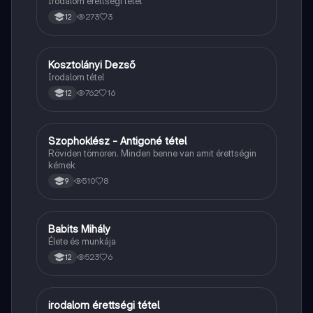
Irodalom érettségi tétel
273
3
12
Kosztolányi Dezső
Magyar
Irodalom tétel
762
16
12
Szophoklész - Antigoné tétel
Magyar
Röviden tömören. Minden benne van amit érettségin
kérnek
510
8
9
Babits Mihály
Magyar
Élete és munkája
523
6
12
irodalom érettségi tétel
Magyar