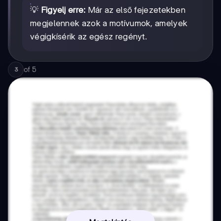
💡
Figyelj erre:
Már az első fejezetekben
megjelennek azok a motívumok, amelyek
végigkísérik az egész regényt.
of
5
3