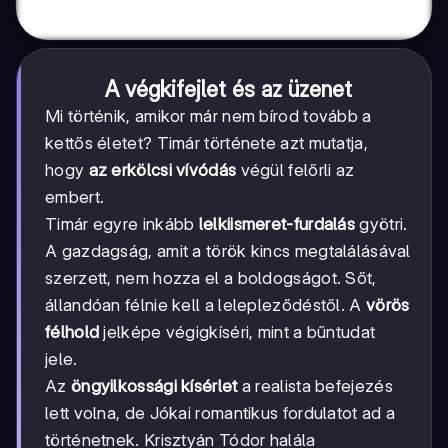
A végkifejlet és az üzenet
Mi történik, amikor már nem bírod tovább a
kettős életet? Timár története azt mutatja,
hogy
az erkölcsi vívódás
végül felőrli az
embert.
Timár egyre inkább
lelkiismeret-furdalás
gyötri.
A gazdagság, amit a török kincs megtalálásával
szerzett, nem hozza el a boldogságot. Sőt,
állandóan félnie kell a lelepleződéstől. A
vörös
félhold
jelképe végigkíséri, mint a bűntudat
jele.
Az
öngyilkossági kísérlet
a realista befejezés
lett volna, de Jókai romantikus fordulatot ad a
történetnek. Krisztyán Tódor halála