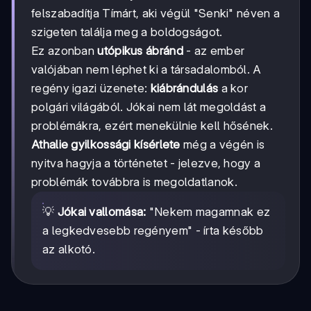
felszabadítja Tímárt, aki végül "Senki" néven a
szigeten találja meg a boldogságot.
Ez azonban
utópikus ábránd
- az ember
valójában nem léphet ki a társadalomból. A
regény igazi üzenete:
kiábrándulás
a kor
polgári világából. Jókai nem lát megoldást a
problémákra, ezért menekülnie kell hősének.
Athalie gyilkossági kísérlete
még a végén is
nyitva hagyja a történetet - jelezve, hogy a
problémák továbbra is megoldatlanok.
💡
Jókai vallomása:
"Nekem magamnak ez
a legkedvesebb regényem" - írta később
az alkotó.