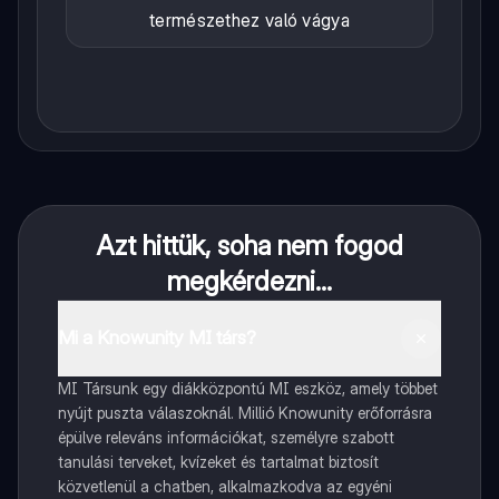
természethez való vágya
Azt hittük, soha nem fogod
megkérdezni...
Mi a Knowunity MI társ?
MI Társunk egy diákközpontú MI eszköz, amely többet
nyújt puszta válaszoknál. Millió Knowunity erőforrásra
épülve releváns információkat, személyre szabott
tanulási terveket, kvízeket és tartalmat biztosít
közvetlenül a chatben, alkalmazkodva az egyéni