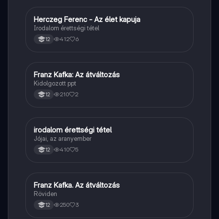
Herczeg Ferenc - Az élet kapuja
Magyar
Irodalom érettségi tétel
412
6
12
Franz Kafka: Az átváltozás
Magyar
Kidolgozott ppt
210
2
12
irodalom érettségi tétel
Magyar
Jójai, az aranyember
410
5
12
Franz Kafka. Az átváltozás
Magyar
Röviden
250
3
12