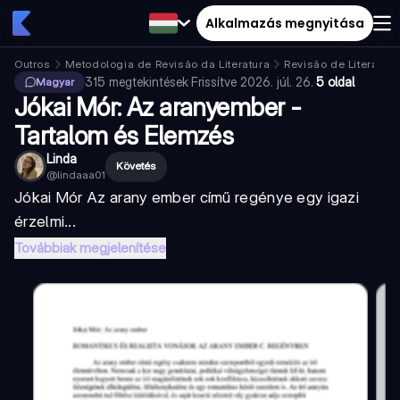
Alkalmazás megnyitása
Outros
Metodologia de Revisão da Literatura
Revisão de Literatura
315
megtekintések
·
Frissítve
2026. júl. 26.
·
5 oldal
Magyar
Jókai Mór: Az aranyember -
Tartalom és Elemzés
Linda
Követés
@
lindaaa01
Jókai Mór Az arany ember című regénye egy igazi
érzelmi...
Továbbiak megjelenítése