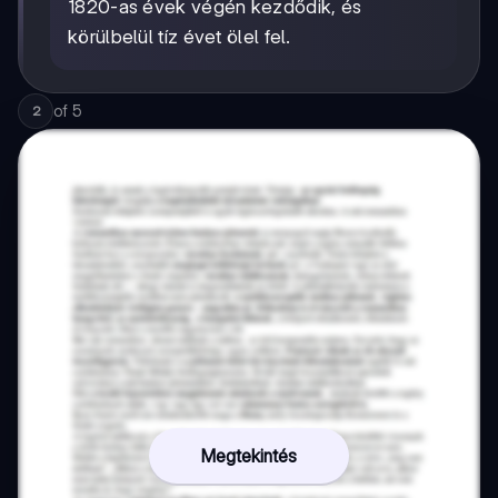
1820-as évek végén kezdődik, és
körülbelül tíz évet ölel fel.
of
5
2
Megtekintés