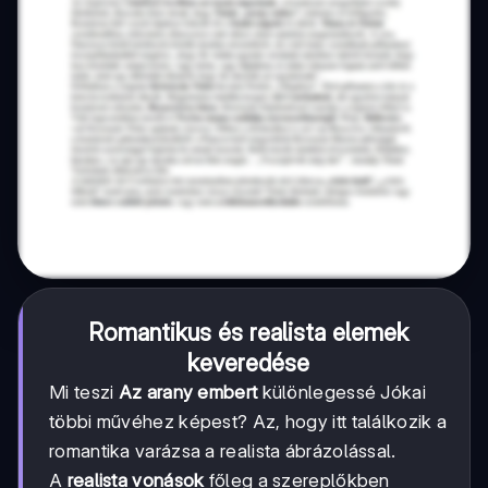
Romantikus és realista elemek
keveredése
Mi teszi
Az arany embert
különlegessé Jókai
többi művéhez képest? Az, hogy itt találkozik a
romantika varázsa a realista ábrázolással.
A
realista vonások
főleg a szereplőkben