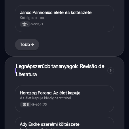
Janus Pannonius élete és költészete
Magyar
Kidolgozott ppt
92
1
9
Több
Legnépszerűbb tananyagok: Revisão de
9
Literatura
Herczeg Ferenc: Az élet kapuja
Magyar
Az élet kapuja kidolgozott tétel
464
5
11
Ady Endre szerelmi költészete
Magyar