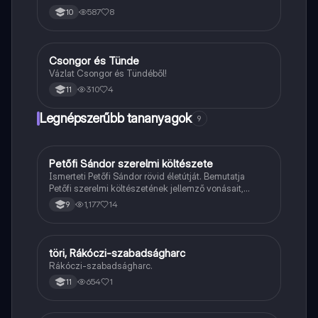
587
8
10
Csongor és Tünde
Magyar
Vázlat Csongor és Tündéből!
310
4
11
Legnépszerűbb tananyagok
9
Petőfi Sándor szerelmi költészete
Magyar
Ismerteti Petőfi Sándor rövid életútját. Bemutatja
Petőfi szerelmi költészetének jellemző vonásait,
vereseinek ihletőit és külön kitér a hitvesi
1,177
14
9
költészetére.
töri, Rákóczi-szabadságharc
Töri
Rákóczi-szabadságharc.
654
1
11