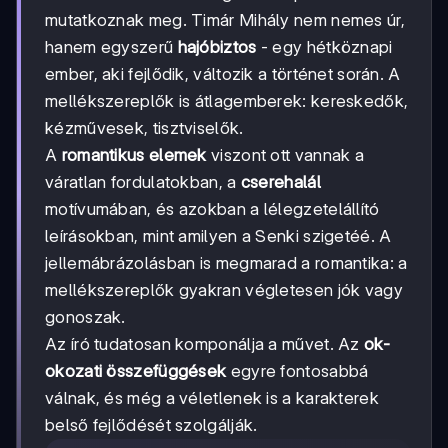
mutatkoznak meg. Timár Mihály nem nemes úr,
hanem egyszerű
hajóbiztos
- egy hétköznapi
ember, aki fejlődik, változik a történet során. A
mellékszereplők is átlagemberek: kereskedők,
kézművesek, tisztviselők.
A
romantikus elemek
viszont ott vannak a
váratlan fordulatokban, a
cserehalál
motívumában, és azokban a lélegzetelállító
leírásokban, mint amilyen a Senki szigetéé. A
jellemábrázolásban is megmarad a romantika: a
mellékszereplők gyakran végletesen jók vagy
gonoszak.
Az író tudatosan komponálja a művet. Az
ok-
okozati összefüggések
egyre fontosabbá
válnak, és még a véletlenek is a karakterek
belső fejlődését szolgálják.