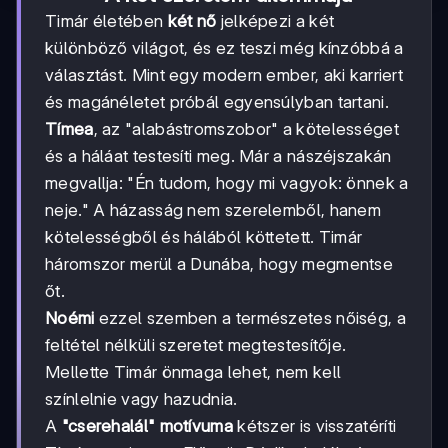
Timár életében
két nő
jelképezi a két
különböző világot, és ez teszi még kínzóbbá a
választást. Mint egy modern ember, aki karriert
és magánéletet próbál egyensúlyban tartani.
Tímea
, az "alabástromszobor" a kötelességet
és a háláat testesíti meg. Már a nászéjszakán
megvallja: "Én tudom, hogy mi vagyok: önnek a
neje." A házasság nem szerelemből, hanem
kötelességből és hálából köttetett. Timár
háromszor merül a Dunába, hogy megmentse
őt.
Noémi
ezzel szemben a természetes nőiség, a
feltétel nélküli szeretet megtestesítője.
Mellette Timár önmaga lehet, nem kell
színlelnie vagy hazudnia.
A
"cserehalál" motívuma
kétszer is visszatéríti