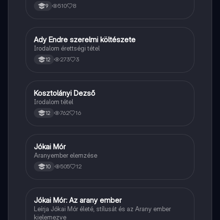
510
8
9
Ady Endre szerelmi költészete
Magyar
Irodalom érettségi tétel
273
3
12
Kosztolányi Dezső
Magyar
Irodalom tétel
762
16
12
Jókai Mór
Magyar
Aranyember elemzése
505
12
10
Jókai Mór: Az arany ember
Magyar
Leírja Jókai Mór életé, stílusát és az Arany ember
kielemezve