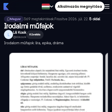
Alkalmazás megnyitása
369
megtekintések
·
Frissítve
2026. júl. 22.
·
5 oldal
Magyar
Irodalmi műfajok
Lili Kosik
L
Követés
@
lilikosik
Irodalom műfajok: líra, epika, dráma