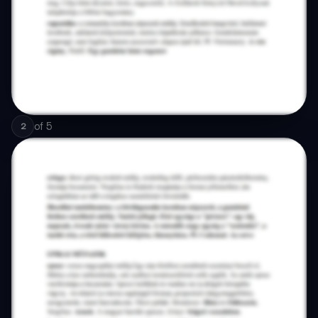
of
5
2