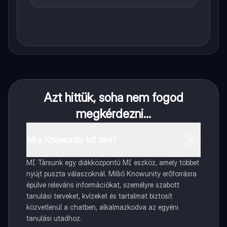
Azt hittük, soha nem fogod
megkérdezni...
Mi a Knowunity MI társ?
MI Társunk egy diákközpontú MI eszköz, amely többet
nyújt puszta válaszoknál. Millió Knowunity erőforrásra
épülve releváns információkat, személyre szabott
tanulási terveket, kvízeket és tartalmat biztosít
közvetlenül a chatben, alkalmazkodva az egyéni
tanulási utadhoz.