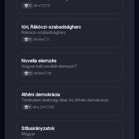
472
9
11
töri, Rákóczi-szabadságharc
Töri
Rákóczi-szabadságharc.
654
1
11
Novella elemzés
Magyar
Hogyan kell novellát elemezni?
586
18
11
Athéni demokrácia
Töri
Történelem érettségi tétel: Az Athéni demokrácia
2,274
33
9
Stílusirányzatok
Magyar
Magyar