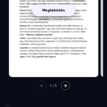
Megtekintés
1
/
5