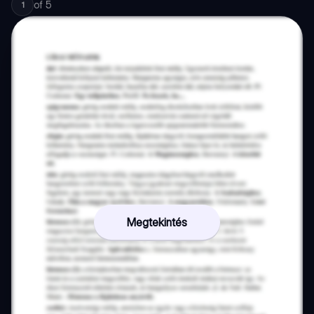
of
5
1
Megtekintés