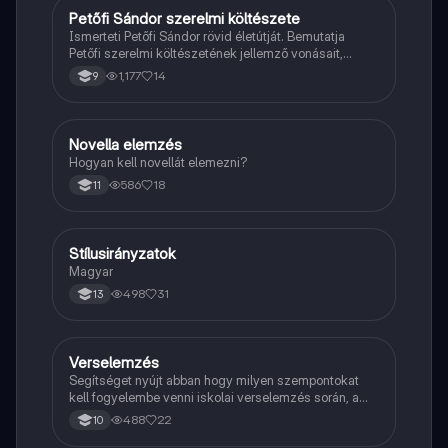
Petőfi Sándor szerelmi költészete
Magyar
Ismerteti Petőfi Sándor rövid életútját. Bemutatja
Petőfi szerelmi költészetének jellemző vonásait,
vereseinek ihletőit és külön kitér a hitvesi
1,177
14
9
költészetére.
Novella elemzés
Magyar
Hogyan kell novellát elemezni?
586
18
11
Stílusirányzatok
Magyar
Magyar
498
31
13
Verselemzés
Magyar
Segítséget nyújt abban hogy milyen szempontokat
kell fogyelembe venni iskolai verselemzés során, a
sikeres dolgozathoz.
488
22
10