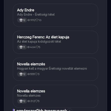
Ady Endre
Magyar
Ady Endre - Érettségi tétel
992
16
12
Herczeg Ferenc: Az élet kapuja
Magyar
Az élet kapuja kidolgozott tétel
464
5
11
Novella elemzés
Magyar
Hogyan kell a magyar Érettségi novellát elemezni
555
3
12
Novella elemzes
Magyar
Novella elemzes
312
5
12