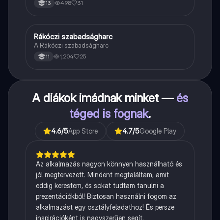
498
31
13
Rákóczi szabadságharc
Töri
A Rákóczi szabadságharc
1,204
25
11
A diákok imádnak minket —
és
téged is fognak
.
4.6
/5
App Store
4.7
/5
Google Play
Az alkalmazás nagyon könnyen használható és
jól megtervezett. Mindent megtaláltam, amit
eddig kerestem, és sokat tudtam tanulni a
prezentációkból! Biztosan használni fogom az
alkalmazást egy osztályfeladathoz! És persze
inspirációként is nagyszerűen segít.