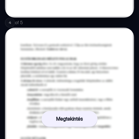
of
5
4
Megtekintés