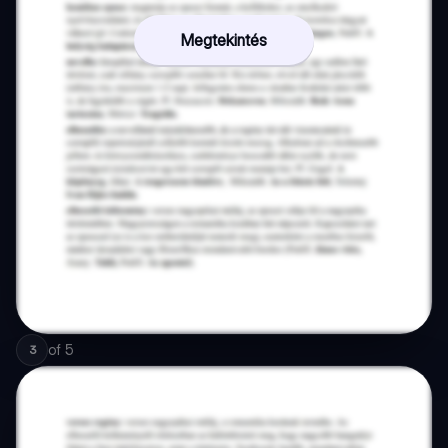
Megtekintés
of
5
3