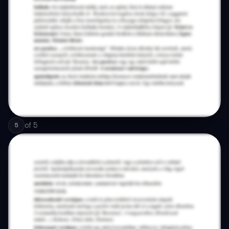
of
5
5