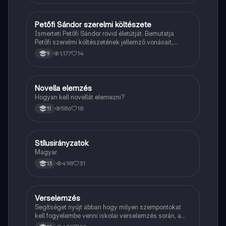
Petőfi Sándor szerelmi költészete
Magyar
Ismerteti Petőfi Sándor rövid életútját. Bemutatja
Petőfi szerelmi költészetének jellemző vonásait,
vereseinek ihletőit és külön kitér a hitvesi
1,177
14
9
költészetére.
Novella elemzés
Magyar
Hogyan kell novellát elemezni?
586
18
11
Stílusirányzatok
Magyar
Magyar
498
31
13
Verselemzés
Magyar
Segítséget nyújt abban hogy milyen szempontokat
kell fogyelembe venni iskolai verselemzés során, a
sikeres dolgozathoz.