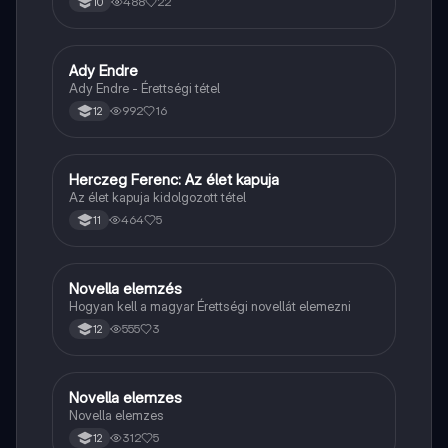
488
22
10
Ady Endre
Magyar
Ady Endre - Érettségi tétel
992
16
12
Herczeg Ferenc: Az élet kapuja
Magyar
Az élet kapuja kidolgozott tétel
464
5
11
Novella elemzés
Magyar
Hogyan kell a magyar Érettségi novellát elemezni
555
3
12
Novella elemzes
Magyar
Novella elemzes
312
5
12