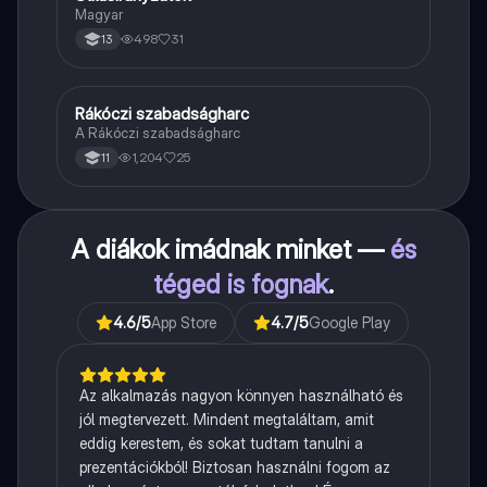
Magyar
498
31
13
Rákóczi szabadságharc
Töri
A Rákóczi szabadságharc
1,204
25
11
A diákok imádnak minket —
és
téged is fognak
.
4.6
/5
App Store
4.7
/5
Google Play
Az alkalmazás nagyon könnyen használható és
jól megtervezett. Mindent megtaláltam, amit
eddig kerestem, és sokat tudtam tanulni a
prezentációkból! Biztosan használni fogom az