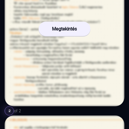
Megtekintés
of
2
2