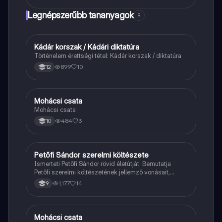
Legnépszerűbb tananyagok
9
Kádár korszak / Kádári diktatúra
Töri
Történelem érettségi tétel: Kádár korszak / diktatúra
899
10
12
Mohácsi csata
Magyar
Mohácsi csata
484
3
10
Petőfi Sándor szerelmi költészete
Magyar
Ismerteti Petőfi Sándor rövid életútját. Bemutatja
Petőfi szerelmi költészetének jellemző vonásait,
vereseinek ihletőit és külön kitér a hitvesi
1,177
14
9
költészetére.
Mohácsi csata
Töri