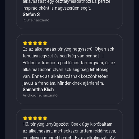
alkalmazást egy osztályfeladathoz! És persze
inspirációként is nagyszerűen segít.
Stefan S
iOS felhasználó
Ez az alkalmazás tényleg nagyszerű. Olyan sok
tanulási jegyzet és segítség van benne [...].
Például a francia a problémás tantárgyam, és az
alkalmazásban olyan sok segítség lehetőség
van. Ennek az alkalmazásnak köszönhetően
javult a franciám. Mindenkinek ajánlanám.
Samantha Klich
Android felhasználó
Hű, tényleg lenyűgözött. Csak úgy kipróbáltam
az alkalmazást, mert sokszor láttam reklámozva,
és teljesen megdöbbentett. Ez az alkalmazás AZ