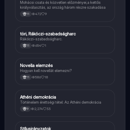
Mohácsi csata és közvetlen előzményei,a kettős
királyválasztás, az ország három részre szakadása
472
9
11
töri, Rákóczi-szabadságharc
Töri
Rákóczi-szabadságharc.
654
1
11
Novella elemzés
Magyar
Hogyan kell novellát elemezni?
586
18
11
Athéni demokrácia
Töri
Történelem érettségi tétel: Az Athéni demokrácia
2,274
33
9
Stílusirányzatok
Magyar