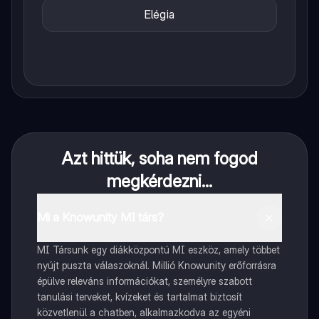
Elégia
Azt hittük, soha nem fogod
megkérdezni...
Mi a Knowunity MI társ?
MI Társunk egy diákközpontú MI eszköz, amely többet
nyújt puszta válaszoknál. Millió Knowunity erőforrásra
épülve releváns információkat, személyre szabott
tanulási terveket, kvízeket és tartalmat biztosít
közvetlenül a chatben, alkalmazkodva az egyéni