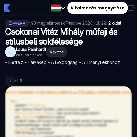
Alkalmazás megnyitása
140
megtekintések
·
Frissítve
2026. júl. 28.
·
2 oldal
Magyar
Csokonai Vitéz Mihály műfaji és
stílusbeli sokfélesége
Laura Reinhardt
L
Követés
@
laurareinhardt
- Életrajz - Pályakép - A Boldogság - A Tihanyi ekhóhoz
of
2
1