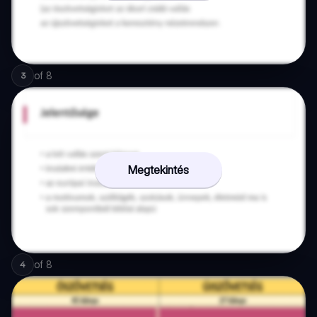
of
8
3
Megtekintés
of
8
4