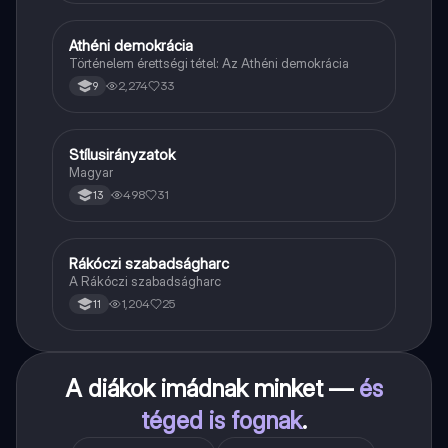
Athéni demokrácia
Töri
Történelem érettségi tétel: Az Athéni demokrácia
2,274
33
9
Stílusirányzatok
Magyar
Magyar
498
31
13
Rákóczi szabadságharc
Töri
A Rákóczi szabadságharc
1,204
25
11
A diákok imádnak minket —
és
téged is fognak
.