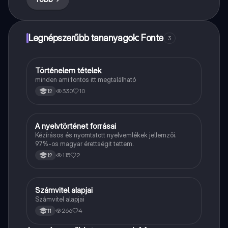
Legnépszerűbb tananyagok: Fonte
3
T
Történelem tételek
Töri
minden ami fontos itt megtalálható
330
10
12
A
A nyelvtörténet forrásai
Magyar
Kézírásos és nyomtatott nyelvemlékek jellemzői.
97%-os magyar érettségit tettem.
115
2
12
Számvitel alapjai
Közgáz
Számvitel alapjai
266
4
11