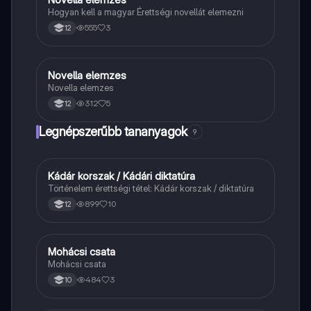
Hogyan kell a magyar Érettségi novellát elemezni
555
3
12
Novella elemzes
Magyar
Novella elemzes
312
5
12
Legnépszerűbb tananyagok
9
Kádár korszak / Kádári diktatúra
Töri
Történelem érettségi tétel: Kádár korszak / diktatúra
899
10
12
Mohácsi csata
Magyar
Mohácsi csata
484
3
10