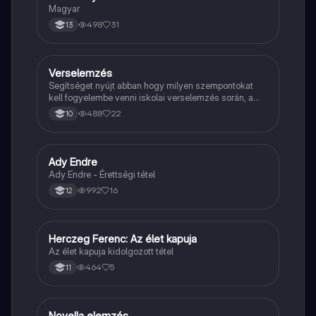
Magyar
498
31
13
Verselemzés
Magyar
Segítséget nyújt abban hogy milyen szempontokat
kell fogyelembe venni iskolai verselemzés során, a
sikeres dolgozathoz.
488
22
10
Ady Endre
Magyar
Ady Endre - Érettségi tétel
992
16
12
Herczeg Ferenc: Az élet kapuja
Magyar
Az élet kapuja kidolgozott tétel
464
5
11
Novella elemzés
Magyar