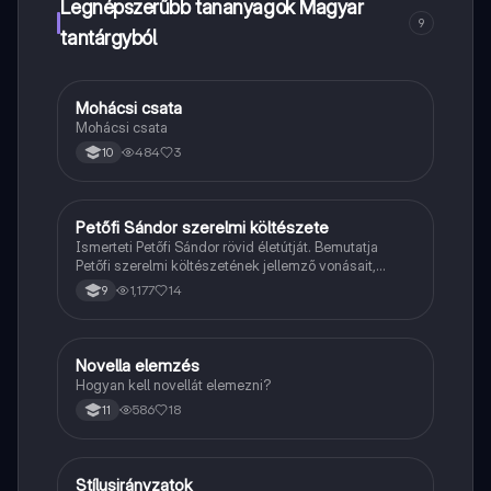
Legnépszerűbb tananyagok Magyar
9
tantárgyból
Mohácsi csata
Magyar
Mohácsi csata
484
3
10
Petőfi Sándor szerelmi költészete
Magyar
Ismerteti Petőfi Sándor rövid életútját. Bemutatja
Petőfi szerelmi költészetének jellemző vonásait,
vereseinek ihletőit és külön kitér a hitvesi
1,177
14
9
költészetére.
Novella elemzés
Magyar
Hogyan kell novellát elemezni?
586
18
11
Stílusirányzatok
Magyar