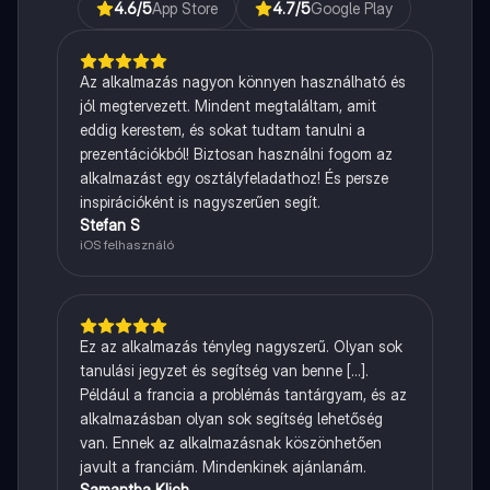
4.6
/5
App Store
4.7
/5
Google Play
Az alkalmazás nagyon könnyen használható és
jól megtervezett. Mindent megtaláltam, amit
eddig kerestem, és sokat tudtam tanulni a
prezentációkból! Biztosan használni fogom az
alkalmazást egy osztályfeladathoz! És persze
inspirációként is nagyszerűen segít.
Stefan S
iOS felhasználó
Ez az alkalmazás tényleg nagyszerű. Olyan sok
tanulási jegyzet és segítség van benne [...].
Például a francia a problémás tantárgyam, és az
alkalmazásban olyan sok segítség lehetőség
van. Ennek az alkalmazásnak köszönhetően
javult a franciám. Mindenkinek ajánlanám.
Samantha Klich