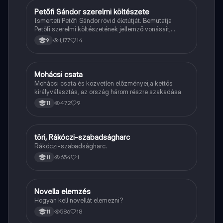
Petőfi Sándor szerelmi költészete
Magyar
Ismerteti Petőfi Sándor rövid életútját. Bemutatja
Petőfi szerelmi költészetének jellemző vonásait,
vereseinek ihletőit és külön kitér a hitvesi
1,177
14
9
költészetére.
Mohácsi csata
Töri
Mohácsi csata és közvetlen előzményei,a kettős
királyválasztás, az ország három részre szakadása
472
9
11
töri, Rákóczi-szabadságharc
Töri
Rákóczi-szabadságharc.
654
1
11
Novella elemzés
Magyar
Hogyan kell novellát elemezni?
586
18
11