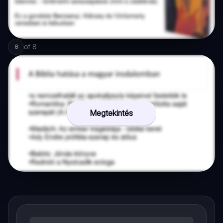
of
8
8
Megtekintés