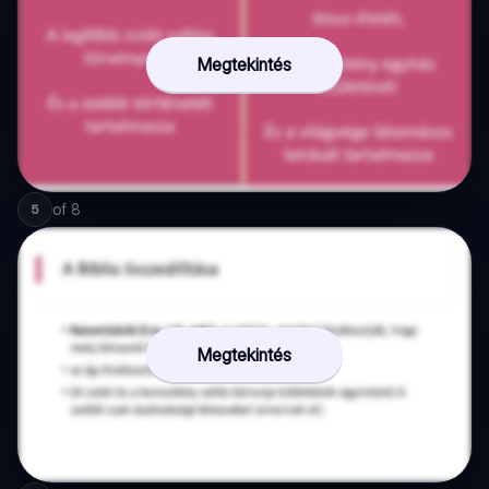
Megtekintés
of
8
5
Megtekintés