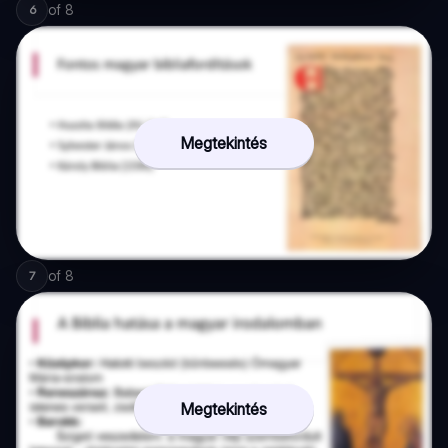
of
8
6
Megtekintés
of
8
7
Megtekintés