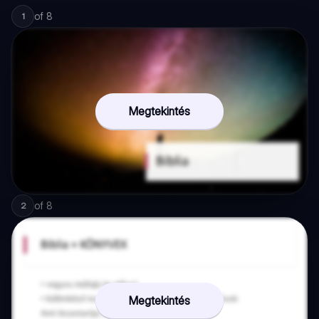
of
8
1
Megtekintés
of
8
2
Megtekintés