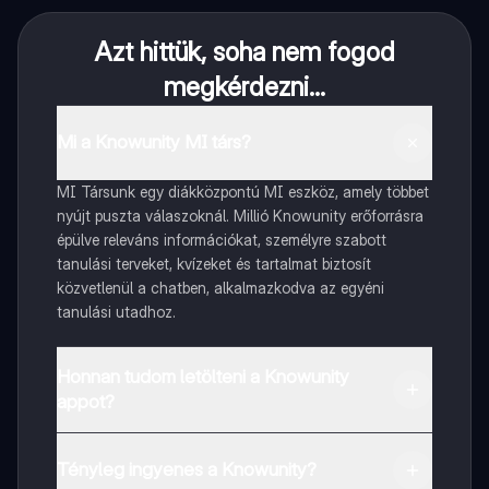
Azt hittük, soha nem fogod
megkérdezni...
Mi a Knowunity MI társ?
MI Társunk egy diákközpontú MI eszköz, amely többet
nyújt puszta válaszoknál. Millió Knowunity erőforrásra
épülve releváns információkat, személyre szabott
tanulási terveket, kvízeket és tartalmat biztosít
közvetlenül a chatben, alkalmazkodva az egyéni
tanulási utadhoz.
Honnan tudom letölteni a Knowunity
appot?
Az appot letöltheted a Google Play Store-ból és az
Apple App Store-ból.
Tényleg ingyenes a Knowunity?