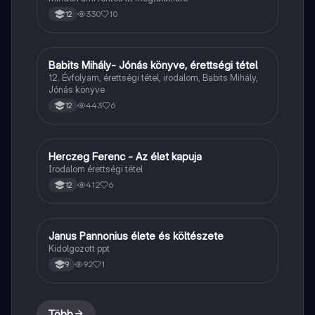
330
10
12
Babits Mihály- Jónás könyve, érettségi tétel
Magyar
12. Évfolyam, érettségi tétel, irodalom, Babits Mihály,
Jónás könyve
443
6
12
Herczeg Ferenc - Az élet kapuja
Magyar
Irodalom érettségi tétel
412
6
12
Janus Pannonius élete és költészete
Magyar
Kidolgozott ppt
92
1
9
Több