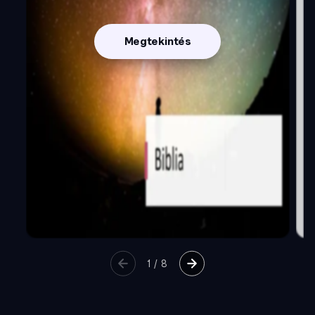
Megtekintés
1
/
8