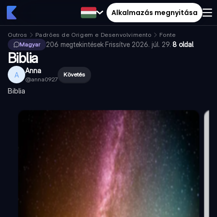
Alkalmazás megnyitása
Outros
Padrões de Origem e Desenvolvimento
Fonte
206
megtekintések
·
Frissítve
2026. júl. 29.
·
8 oldal
Magyar
Biblia
Anna
A
Követés
@
anna0927
Biblia