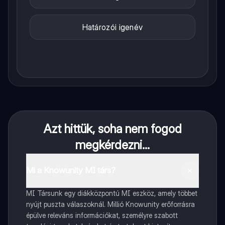
Határozói igenév
Azt hittük, soha nem fogod
megkérdezni...
Mi a Knowunity MI társ?
MI Társunk egy diákközpontú MI eszköz, amely többet
nyújt puszta válaszoknál. Millió Knowunity erőforrásra
épülve releváns információkat, személyre szabott