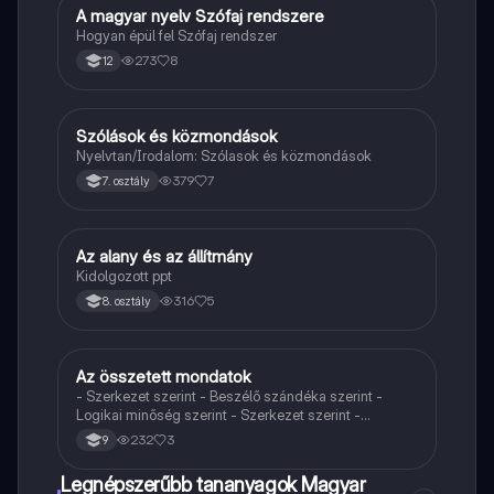
A magyar nyelv Szófaj rendszere
Magyar
Hogyan épül fel Szófaj rendszer
273
8
12
Szólások és közmondások
Magyar
Nyelvtan/Irodalom: Szólasok és közmondások
379
7
7. osztály
Az alany és az állítmány
Magyar
Kidolgozott ppt
316
5
8. osztály
Az összetett mondatok
Magyar
- Szerkezet szerint - Beszélő szándéka szerint -
Logikai minőség szerint - Szerkezet szerint -
Alárendelő összetett mondatok - Mellérendelő
232
3
9
összetett mondatok
Legnépszerűbb tananyagok Magyar