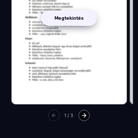
Megtekintés
1
/
3