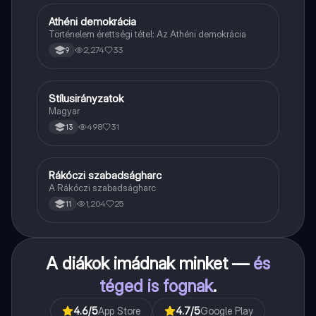
Athéni demokrácia
Töri
Történelem érettségi tétel: Az Athéni demokrácia
2,274
33
9
Stílusirányzatok
Magyar
Magyar
498
31
13
Rákóczi szabadságharc
Töri
A Rákóczi szabadságharc
1,204
25
11
A diákok imádnak minket —
és
téged is fognak
.
4.6
/5
App Store
4.7
/5
Google Play