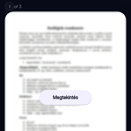
of
3
1
Megtekintés