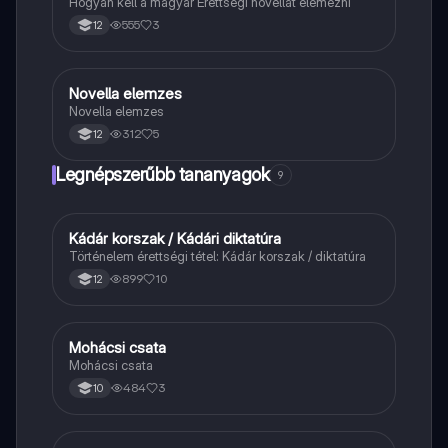
Hogyan kell a magyar Érettségi novellát elemezni
555
3
12
Novella elemzes
Magyar
Novella elemzes
312
5
12
Legnépszerűbb tananyagok
9
Kádár korszak / Kádári diktatúra
Töri
Történelem érettségi tétel: Kádár korszak / diktatúra
899
10
12
Mohácsi csata
Magyar
Mohácsi csata
484
3
10