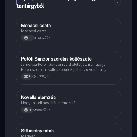
9
tantárgyból
Mohácsi csata
Magyar
Mohácsi csata
484
3
10
Petőfi Sándor szerelmi költészete
Magyar
Ismerteti Petőfi Sándor rövid életútját. Bemutatja
Petőfi szerelmi költészetének jellemző vonásait,
vereseinek ihletőit és külön kitér a hitvesi
1,177
14
9
költészetére.
Novella elemzés
Magyar
Hogyan kell novellát elemezni?
586
18
11
Stílusirányzatok
Magyar
Magyar