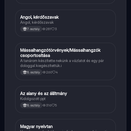
Angol, kérdőszavak
Angol
Angol, kérdőszavak
281
3
7. osztály
Mássalhangzótörvények/Mássalhangzók
Magyar
csoportosítása
A tanárom készítette nekünk a vázlatot és egy pár
dologgal kiegészítettük.i
260
4
8. osztály
Az alany és az állítmány
Magyar
Kidolgozott ppt
316
5
8. osztály
Magyar nyelvtan
Magyar