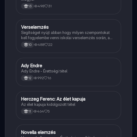
498
31
13
Verselemzés
Magyar
Segítséget nyújt abban hogy milyen szempontokat
kell fogyelembe venni iskolai verselemzés során, a
sikeres dolgozathoz.
488
22
10
Ady Endre
Magyar
Ady Endre - Érettségi tétel
992
16
12
Herczeg Ferenc: Az élet kapuja
Magyar
Az élet kapuja kidolgozott tétel
464
5
11
Novella elemzés
Magyar