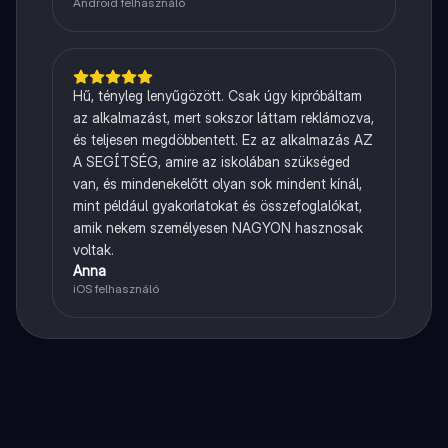
Android felhasználó
Hű, tényleg lenyűgözött. Csak úgy kipróbáltam
az alkalmazást, mert sokszor láttam reklámozva,
és teljesen megdöbbentett. Ez az alkalmazás AZ
A SEGÍTSÉG, amire az iskolában szükséged
van, és mindenekelőtt olyan sok mindent kínál,
mint például gyakorlatokat és összefoglalókat,
amik nekem személyesen NAGYON hasznosak
voltak.
Anna
iOS felhasználó