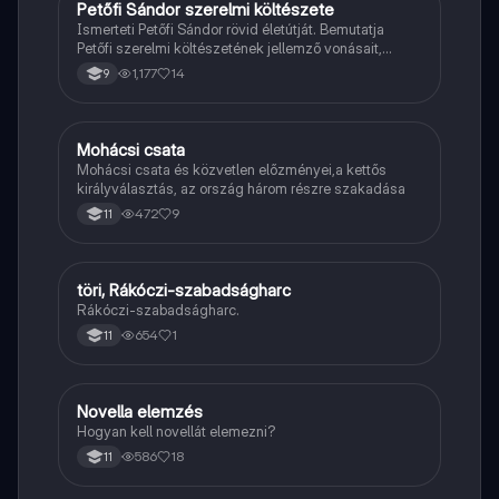
Petőfi Sándor szerelmi költészete
Magyar
Ismerteti Petőfi Sándor rövid életútját. Bemutatja
Petőfi szerelmi költészetének jellemző vonásait,
vereseinek ihletőit és külön kitér a hitvesi
1,177
14
9
költészetére.
Mohácsi csata
Töri
Mohácsi csata és közvetlen előzményei,a kettős
királyválasztás, az ország három részre szakadása
472
9
11
töri, Rákóczi-szabadságharc
Töri
Rákóczi-szabadságharc.
654
1
11
Novella elemzés
Magyar
Hogyan kell novellát elemezni?
586
18
11