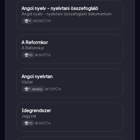
Angol nyelv - nyelvtani összefoglaló
Angol
Angol nyelv - nyelvtani összefoglaló dokumentum
530
19
9
A Reformkor
Töri
A Reformkor
367
6
10
Angol nyelvtan
Angol
Vázlat
729
6
7. osztály
Idegrendszer
Töri
Jegyzet
261
4
10