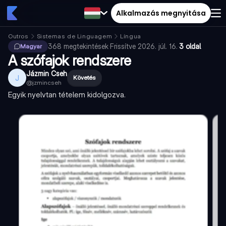
Alkalmazás megnyitása
Outros
Sistemas de Linguagem
Língua
368
megtekintések
·
Frissítve
2026. júl. 16.
·
3 oldal
Magyar
A szófajok rendszere
Jázmin Cseh
J
Követés
@
jzmincseh
Egyik nyelvtan tételem kidolgozva.