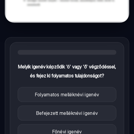
Melyik igenév képződik 'ó' vagy 'ő' végződéssel,
és fejez ki folyamatos tulajdonságot?
Folyamatos melléknévi igenév
Befejezett melléknévi igenév
Főnévi igenév