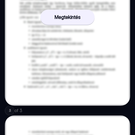
Megtekintés
of
3
3