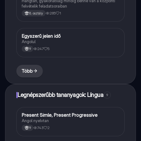
Hangtan, gyakorlatilag mindig benne van a központi
felvételik feladatsoraiban
285
1
8. osztály
Egyszerű jelen idő
Angol
Angolul
247
5
9
Több
Legnépszerűbb tananyagok: Língua
9
Present Simle, Present Progressive
Angol
Angol nyelvtan
743
2
9