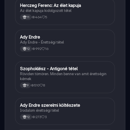
Herczeg Ferenc: Az élet kapuja
Magyar
Az élet kapuja kidolgozott tétel
464
5
11
Ady Endre
Magyar
Ady Endre - Érettségi tétel
992
16
12
Szophoklész - Antigoné tétel
Magyar
Röviden tömören. Minden benne van amit érettségin
kérnek
510
8
9
Ady Endre szerelmi költészete
Magyar
Irodalom érettségi tétel
273
3
12