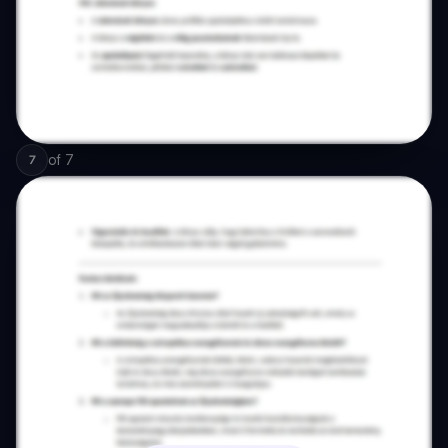
of
7
7