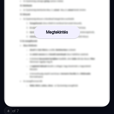
Megtekintés
of
7
6