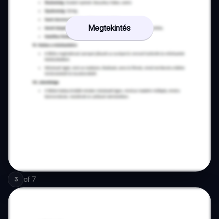
Megtekintés
of
7
3