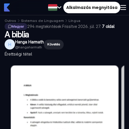
Alkalmazás megnyitása
Outros
Sistemas de Linguagem
Língua
294
megtekintések
·
Frissítve
2026. júl. 27.
·
7 oldal
Magyar
A biblia
Hanga Harmath
H
Követés
@
hangaharmath
Érettségi tétel