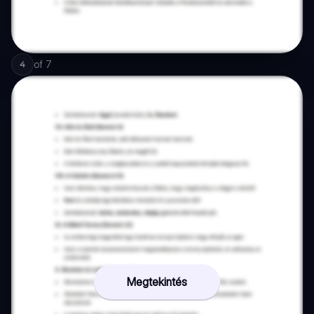
of
7
4
Megtekintés