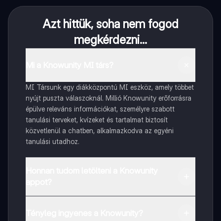
Azt hittük, soha nem fogod
megkérdezni...
Mi a Knowunity MI társ?
MI Társunk egy diákközpontú MI eszköz, amely többet
nyújt puszta válaszoknál. Millió Knowunity erőforrásra
épülve releváns információkat, személyre szabott
tanulási terveket, kvízeket és tartalmat biztosít
közvetlenül a chatben, alkalmazkodva az egyéni
tanulási utadhoz.
Honnan tudom letölteni a Knowunity
appot?
Az appot letöltheted a Google Play Store-ból és az
Apple App Store-ból.
Tényleg ingyenes a Knowunity?