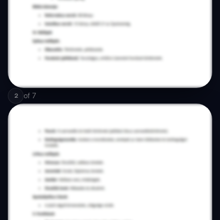
of
7
2