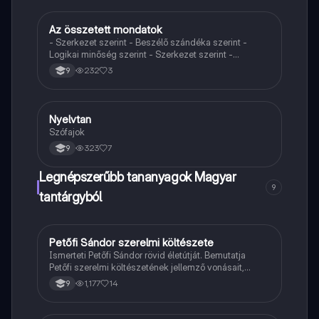
Az összetett mondatok
Magyar
- Szerkezet szerint - Beszélő szándéka szerint -
Logikai minőség szerint - Szerkezet szerint -
Alárendelő összetett mondatok - Mellérendelő
232
3
9
összetett mondatok
Nyelvtan
Magyar
Szófajok
323
7
9
Legnépszerűbb tananyagok Magyar
9
tantárgyból
Petőfi Sándor szerelmi költészete
Magyar
Ismerteti Petőfi Sándor rövid életútját. Bemutatja
Petőfi szerelmi költészetének jellemző vonásait,
vereseinek ihletőit és külön kitér a hitvesi
1,177
14
9
költészetére.