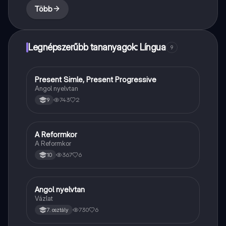
Több
Legnépszerűbb tananyagok: Língua
9
Present Simle, Present Progressive
Angol
Angol nyelvtan
743
2
9
A Reformkor
Töri
A Reformkor
367
6
10
Angol nyelvtan
Angol
Vázlat
730
6
7. osztály