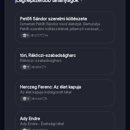
Legnépszerűbb tananyagok
9
Petőfi Sándor szerelmi költészete
Magyar
Ismerteti Petőfi Sándor rövid életútját. Bemutatja
Petőfi szerelmi költészetének jellemző vonásait,
vereseinek ihletőit és külön kitér a hitvesi
1,177
14
9
költészetére.
töri, Rákóczi-szabadságharc
Töri
Rákóczi-szabadságharc.
654
1
11
Herczeg Ferenc: Az élet kapuja
Magyar
Az élet kapuja kidolgozott tétel
464
5
11
Ady Endre
Magyar
Ady Endre - Érettségi tétel