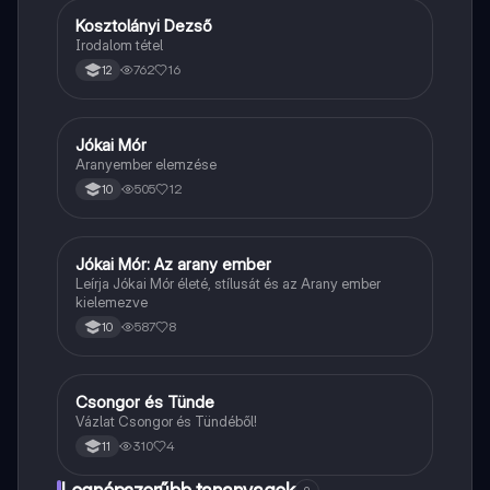
Kosztolányi Dezső
Magyar
Irodalom tétel
762
16
12
Jókai Mór
Magyar
Aranyember elemzése
505
12
10
Jókai Mór: Az arany ember
Magyar
Leírja Jókai Mór életé, stílusát és az Arany ember
kielemezve
587
8
10
Csongor és Tünde
Magyar
Vázlat Csongor és Tündéből!
310
4
11