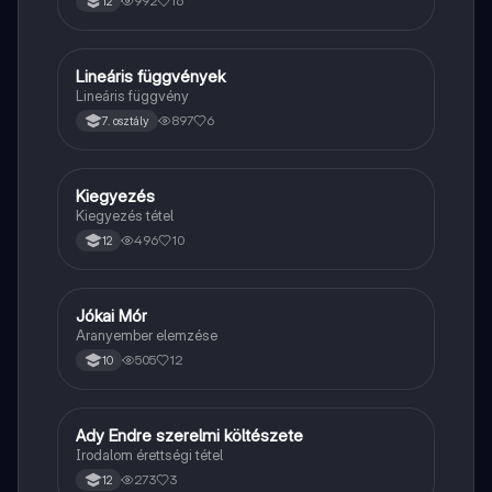
992
16
12
Lineáris függvények
Matek
Lineáris függvény
897
6
7. osztály
Kiegyezés
Töri
Kiegyezés tétel
496
10
12
Jókai Mór
Magyar
Aranyember elemzése
505
12
10
Ady Endre szerelmi költészete
Magyar
Irodalom érettségi tétel
273
3
12