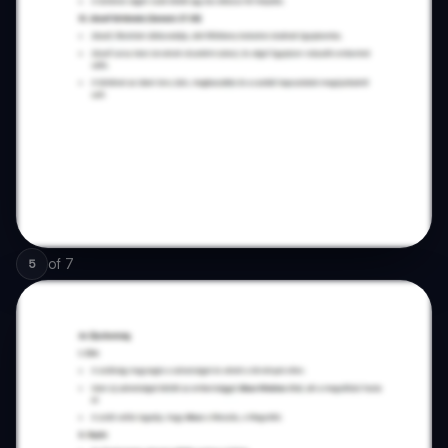
of
7
5