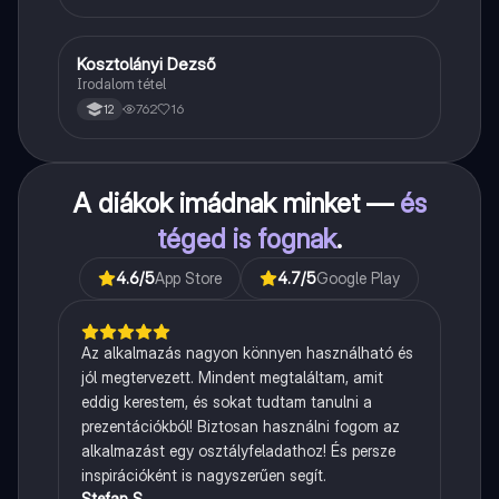
Kosztolányi Dezső
Magyar
Irodalom tétel
762
16
12
A diákok imádnak minket —
és
téged is fognak
.
4.6
/5
App Store
4.7
/5
Google Play
Az alkalmazás nagyon könnyen használható és
jól megtervezett. Mindent megtaláltam, amit
eddig kerestem, és sokat tudtam tanulni a
prezentációkból! Biztosan használni fogom az
alkalmazást egy osztályfeladathoz! És persze
inspirációként is nagyszerűen segít.
Stefan S