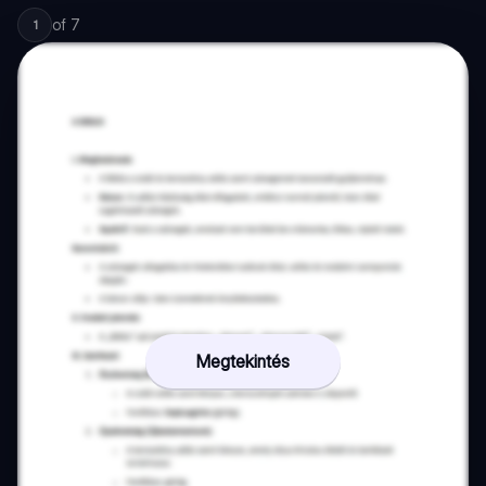
of
7
1
Megtekintés