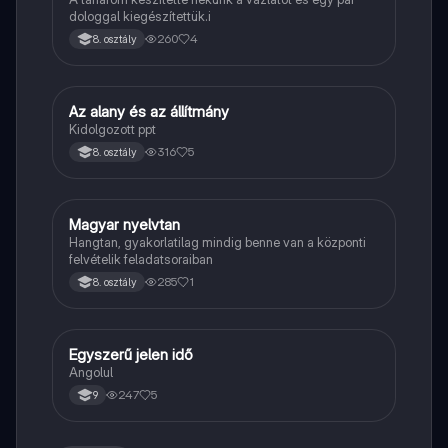
dologgal kiegészítettük.i
260
4
8. osztály
Az alany és az állítmány
Magyar
Kidolgozott ppt
316
5
8. osztály
Magyar nyelvtan
Magyar
Hangtan, gyakorlatilag mindig benne van a központi
felvételik feladatsoraiban
285
1
8. osztály
Egyszerű jelen idő
Angol
Angolul
247
5
9