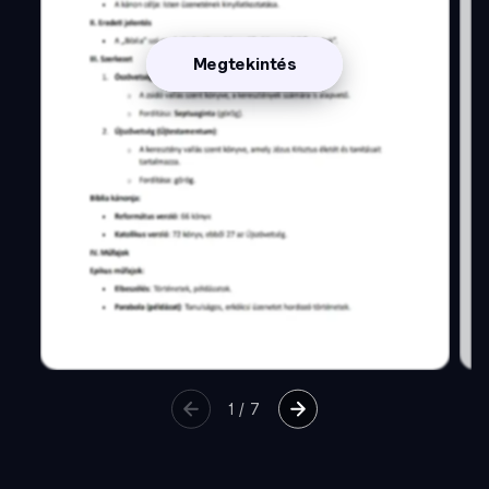
Megtekintés
1
/
7