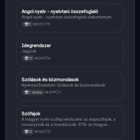
Angol nyelv - nyelvtani összefoglaló
Angol
Angol nyelv - nyelvtani összefoglaló dokumentum
531
19
9
Idegrendszer
Töri
Jegyzet
261
4
10
Szólások és közmondások
Magyar
Nyelvtan/Irodalom: Szólasok és közmondások
379
7
7. osztály
Szófajok
Magyar
A magyar nyelv szófaji rendszere: az alapszófajok, a
viszonyszók és a mondatszók. 97%-os magyar
érettségit tettem.
166
3
12