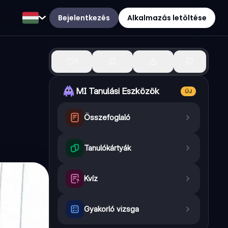
Bejelentkezés
Alkalmazás letöltése
1
MI Tanulási Eszközök
ÚJ
Összefoglaló
Tanulókártyák
Kvíz
Gyakorló vizsga