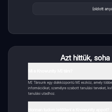
(oldott an
Azt hittük, soh
Mi a Knowunity MI társ?
MI Társunk egy diákközpontú MI eszköz, amely többet 
információkat, személyre szabott tanulási terveket, kv
tanulási utadhoz.
Honnan tudom letölteni a Knowunity appot?