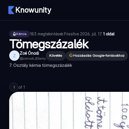
Knowunity
183
megtekintések
·
Frissítve
2026. júl. 17.
·
1 oldal
Kémia
Tömegszázalék
Zoé Ónodi
Z
Követés
Hozzáadás Google-forrásokhoz
@
zonodi_82w4y
7. Osztály kémia tömegszázalék
of
1
1