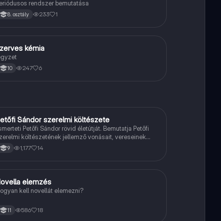
eriódusos rendszer bemutatása
233
1
8. osztály
zerves kémia
Kémia
egyzet
247
6
10
etőfi Sándor szerelmi költészete
Magyar
smerteti Petőfi Sándor rövid életútját. Bemutatja Petőfi
zerelmi költészetének jellemző vonásait, vereseinek
hletőit és külön kitér a hitvesi költészetére.
1,177
14
9
ovella elemzés
Magyar
ogyan kell novellát elemezni?
586
18
11