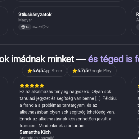
Stílusirányzatok
R
Magyar
Magyar
A
498
31
13
kok imádnak minket —
és téged is 
4.6
/5
App Store
4.7
/5
Google Play
Ez az alkalmazás tényleg nagyszerű. Olyan sok
tanulási jegyzet és segítség van benne [...]. Például
a francia a problémás tantárgyam, és az
alkalmazásban olyan sok segítség lehetőség van.
Ennek az alkalmazásnak köszönhetően javult a
franciám. Mindenkinek ajánlanám.
Samantha Klich
Android felhasználó