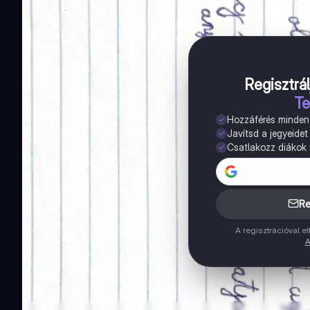
Regisztrál
Te
Hozzáférés minde
Javítsd a jegyeidet
Csatlakozz diákok m
Re
A regisztrációval 
A