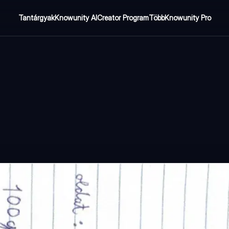
Tantárgyak
Knowunity AI
Creator Program
Több
Knowunity Pro