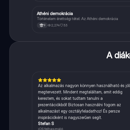
Athéni demokrácia
Töri
Történelem érettségi tétel: Az Athéni demokrácia
2,274
33
9
A diá
Az alkalmazás nagyon könnyen használható és jól
megtervezett. Mindent megtaláltam, amit eddig
kerestem, és sokat tudtam tanulni a
prezentációkból! Biztosan használni fogom az
alkalmazást egy osztályfeladathoz! És persze
inspirációként is nagyszerűen segít.
Stefan S
iOS felhasználó