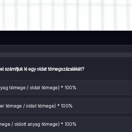
tel számítjuk ki egy oldat tömegszázalékát?
anyag tömege / oldat tömege) * 100%
zer tömege / oldat tömege) * 100%
ömege / oldott anyag tömege) * 100%