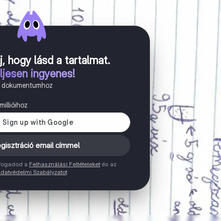
j, hogy lásd a tartalmat
.
ljesen ingyenes!
n dokumentumhoz
illióihoz
gisztráció email címmel
elfogadod a
Felhasználási Feltételeket
és az
datvédelmi Szabályzatot