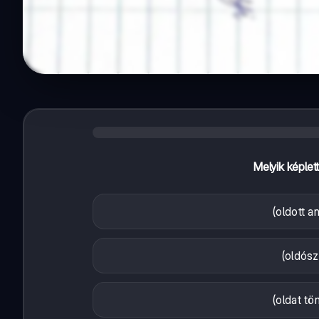
Melyik képlet
(oldott 
(oldós
(oldat t