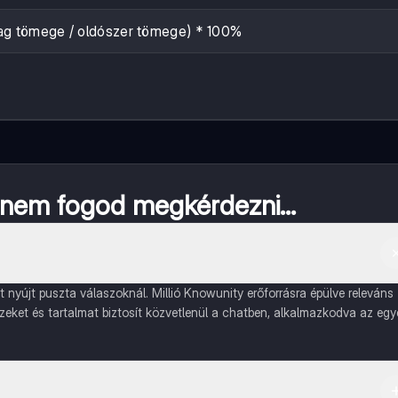
yag tömege / oldószer tömege) * 100%
a nem fogod megkérdezni...
nyújt puszta válaszoknál. Millió Knowunity erőforrásra épülve releváns
ízeket és tartalmat biztosít közvetlenül a chatben, alkalmazkodva az egy