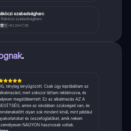
ákóczi szabadságharc
Töri
 Rákóczi szabadságharc
1,204
25
11
fognak
.
Hű, tényleg lenyűgözött. Csak úgy kipróbáltam az
alkalmazást, mert sokszor láttam reklámozva, és
teljesen megdöbbentett. Ez az alkalmazás AZ A
SEGÍTSÉG, amire az iskolában szükséged van, és
mindenekelőtt olyan sok mindent kínál, mint például
gyakorlatokat és összefoglalókat, amik nekem
személyesen NAGYON hasznosak voltak.
Anna