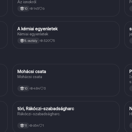
Az ionokról
P
145
6
10
A kémiai egyenletek
s
Kémia
Kémiai egyenletek
j
320
5
8. osztály
Mohácsi csata
P
Magyar
Mohácsi csata
I
s
i
484
3
10
töri, Rákóczi-szabadságharc
N
Töri
Rákóczi-szabadságharc.
H
654
1
11