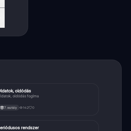
ind
ldatok, oldódás
Kémia
ldatok, oldódás foglma
142
0
7. osztály
eriódusos rendszer
Kémia