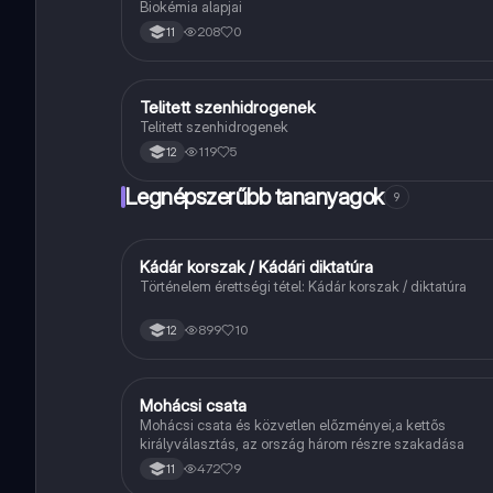
Biokémia alapjai
208
0
11
Telitett szenhidrogenek
Kémia
Telitett szenhidrogenek
119
5
12
Legnépszerűbb tananyagok
9
Kádár korszak / Kádári diktatúra
Töri
Történelem érettségi tétel: Kádár korszak / diktatúra
899
10
12
Mohácsi csata
Töri
Mohácsi csata és közvetlen előzményei,a kettős
királyválasztás, az ország három részre szakadása
472
9
11