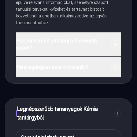
épülve releváns információkat, személyre szabott
tanulási terveket, kvízeket és tartalmat biztosít
közvetlenül a chatben, alkalmazkodva az egyéni
tanulási utadhoz.
Honnan tudom letölteni a Knowunity
appot?
Az appot letöltheted a Google Play Store-ból és az
Apple App Store-ból.
Tényleg ingyenes a Knowunity?
Pontosan! Élvezd az ingyenes hozzáférést a tanulási
tartalmakhoz, kapcsolódj diáktársaiddal, és kapj
azonnali segítséget – mind a kezed ügyében.
Legnépszerűbb tananyagok Kémia
9
tantárgyból