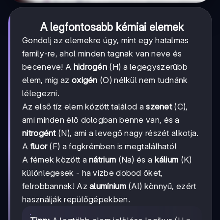
A legfontosabb kémiai elemek
Gondolj az elemekre úgy, mint egy hatalmas
family-re, ahol minden tagnak van neve és
beceneve! A
hidrogén
(H) a legegyszerűbb
elem, míg az
oxigén
(O) nélkül nem tudnánk
lélegezni.
Az első tíz elem között találod a
szenet
(C),
ami minden élő dologban benne van, és a
nitrogént
(N), ami a levegő nagy részét alkotja.
A
fluor
(F) a fogkrémben is megtalálható!
A fémek között a
nátrium
(Na) és a
kálium
(K)
különlegesek - ha vízbe dobod őket,
felrobbannak! Az
alumínium
(Al) könnyű, ezért
használják repülőgépekben.