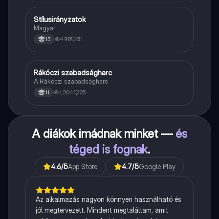
Stílusirányzatok
Magyar
Magyar
498
31
13
Rákóczi szabadságharc
Töri
A Rákóczi szabadságharc
1,204
25
11
A diákok imádnak minket —
és
téged is fognak
.
4.6
/5
App Store
4.7
/5
Google Play
Az alkalmazás nagyon könnyen használható és
jól megtervezett. Mindent megtaláltam, amit