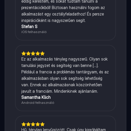
eddig kerestem, és sokat tudtam tanulni a
prezentációkból! Biztosan használni fogom az
alkalmazást egy osztályfeladathoz! És persze
inspirációként is nagyszerűen segít.
Stefan S
iOS felhasználó
Ez az alkalmazás tényleg nagyszerű. Olyan sok
tanulási jegyzet és segítség van benne [...].
Például a francia a problémás tantárgyam, és az
alkalmazásban olyan sok segítség lehetőség
van. Ennek az alkalmazásnak köszönhetően
javult a franciám. Mindenkinek ajánlanám.
Samantha Klich
Android felhasználó
Hű, tényleg lenyűgözött. Csak úgy kipróbáltam