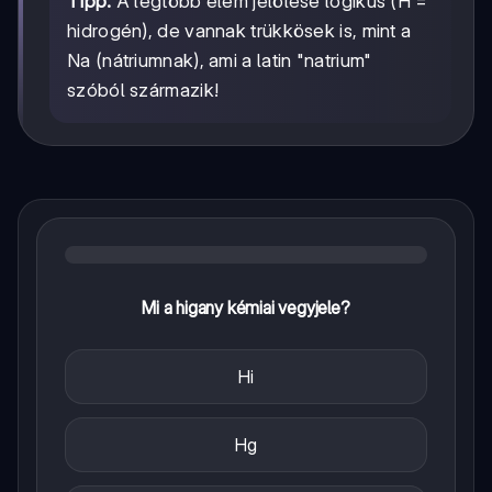
Tipp:
A legtöbb elem jelölése logikus (H =
hidrogén), de vannak trükkösek is, mint a
Na (nátriumnak), ami a latin "natrium"
szóból származik!
Mi a higany kémiai vegyjele?
Hi
Hg