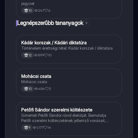
jegyzet
247
6
10
Legnépszerűbb tananyagok
9
Kádár korszak / Kádári diktatúra
Töri
Történelem érettségi tétel: Kádár korszak / diktatúra
899
10
12
Mohácsi csata
Magyar
Mohácsi csata
484
3
10
Petőfi Sándor szerelmi költészete
Magyar
Ismerteti Petőfi Sándor rövid életútját. Bemutatja
Petőfi szerelmi költészetének jellemző vonásait,
vereseinek ihletőit és külön kitér a hitvesi
1,177
14
9
költészetére.