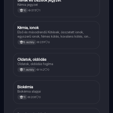
Savak és bázisok jegyzet
Kémia
Kémia jegyzet
373
1
10
Kémia, ionok
Kémia
Első és másodrendű Kötések, összetett ionok,
egyszerű ionok, fémes kötés, kovalens kötés, ion
vegyület, ion rács
239
6
8. osztály
Oldatok, oldódás
Kémia
Oldatok, oldódás foglma
142
0
7. osztály
Biokémia
Biosz
Biokémia alapjai
208
0
11