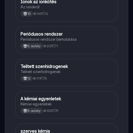
Ionok az ionkötés
Kémia
Az ionokról
145
6
10
Periódusos rendszer
Kémia
Periódusos rendszer bemutatása
233
1
8. osztály
Telitett szenhidrogenek
Kémia
Telitett szenhidrogenek
119
5
12
A kémiai egyenletek
Kémia
Kémiai egyenletek
320
5
8. osztály
szerves kémia
Kémia