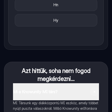
Hn
Hy
Azt hittük, soha nem fogod
megkérdezni...
Mi a Knowunity MI társ?
MI Társunk egy diákközpontú MI eszköz, amely többet
nyújt puszta válaszoknál. Millió Knowunity erőforrásra