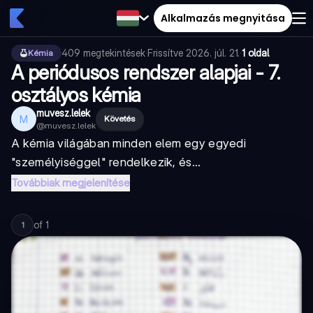
Alkalmazás megnyitása
409
megtekintések
·
Frissítve
2026. júl. 21.
·
1 oldal
Kémia
A periódusos rendszer alapjai - 7.
osztályos kémia
muvesz.lelek
M
Követés
@
muvesz.lelek
A kémia világában minden elem egy egyedi
"személyiséggel" rendelkezik, és...
Továbbiak megjelenítése
of
1
1