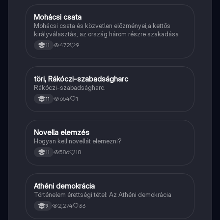
Mohácsi csata
Töri
Mohácsi csata és közvetlen előzményei,a kettős
királyválasztás, az ország három részre szakadása
472
9
11
töri, Rákóczi-szabadságharc
Töri
Rákóczi-szabadságharc.
654
1
11
Novella elemzés
Magyar
Hogyan kell novellát elemezni?
586
18
11
Athéni demokrácia
Töri
Történelem érettségi tétel: Az Athéni demokrácia
2,274
33
9