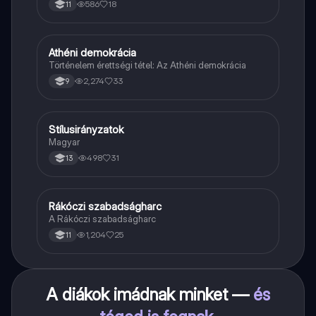
586
18
11
Athéni demokrácia
Töri
Történelem érettségi tétel: Az Athéni demokrácia
2,274
33
9
Stílusirányzatok
Magyar
Magyar
498
31
13
Rákóczi szabadságharc
Töri
A Rákóczi szabadságharc
1,204
25
11
A diákok imádnak minket —
és