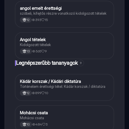
angol emelt érettségi
Angol
szóbeli, kifejtős részre vonatkozó kidolgozott tételek
393
15
12
Angol tételek
Angol
Kidolgozott tételek
365
9
13
Legnépszerűbb tananyagok
9
Kádár korszak / Kádári diktatúra
Töri
Történelem érettségi tétel: Kádár korszak / diktatúra
899
10
12
Mohácsi csata
Magyar
Mohácsi csata
484
3
10