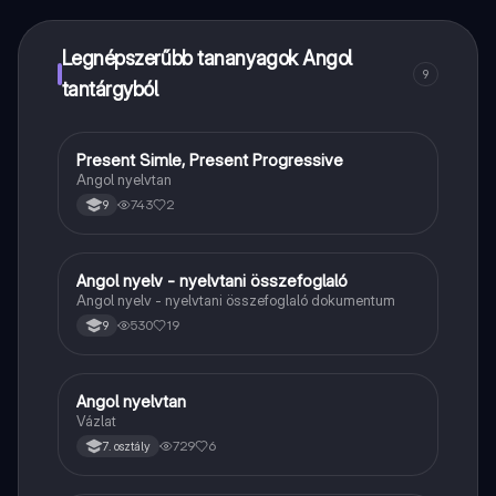
azonnali segítséget – mind a kezed ügyében.
Legnépszerűbb tananyagok Angol
9
tantárgyból
Present Simle, Present Progressive
Angol
Angol nyelvtan
743
2
9
Angol nyelv - nyelvtani összefoglaló
Angol
Angol nyelv - nyelvtani összefoglaló dokumentum
530
19
9
Angol nyelvtan
Angol
Vázlat
729
6
7. osztály