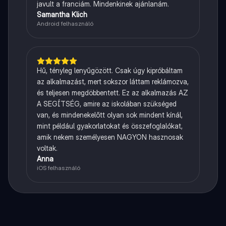
javult a franciám. Mindenkinek ajánlanám.
Samantha Klich
Android felhasználó
Hű, tényleg lenyűgözött. Csak úgy kipróbáltam
az alkalmazást, mert sokszor láttam reklámozva,
és teljesen megdöbbentett. Ez az alkalmazás AZ
A SEGÍTSÉG, amire az iskolában szükséged
van, és mindenekelőtt olyan sok mindent kínál,
mint például gyakorlatokat és összefoglalókat,
amik nekem személyesen NAGYON hasznosak
voltak.
Anna
iOS felhasználó