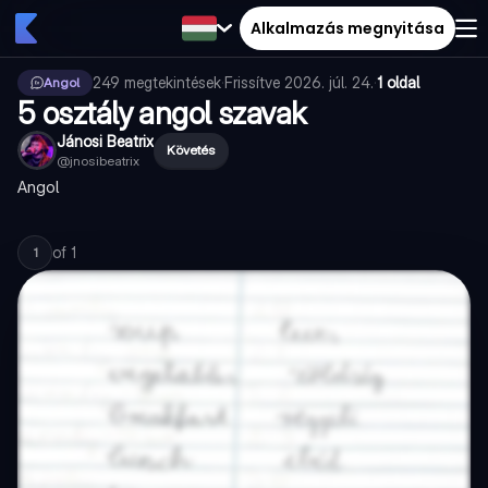
Alkalmazás megnyitása
249
megtekintések
·
Frissítve
2026. júl. 24.
·
1 oldal
Angol
5 osztály angol szavak
Jánosi Beatrix
Követés
@
jnosibeatrix
Angol
of
1
1