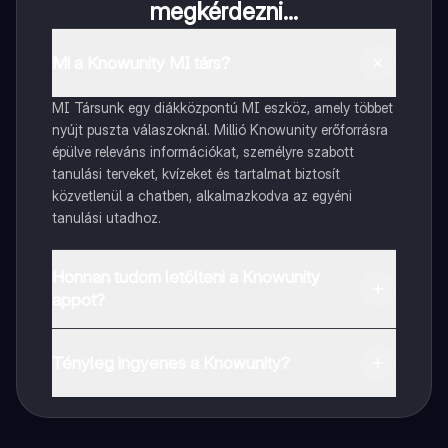
megkérdezni...
Mi a Knowunity MI társ?
MI Társunk egy diákközpontú MI eszköz, amely többet
nyújt puszta válaszoknál. Millió Knowunity erőforrásra
épülve releváns információkat, személyre szabott
tanulási terveket, kvízeket és tartalmat biztosít
közvetlenül a chatben, alkalmazkodva az egyéni
tanulási utadhoz.
Honnan tudom letölteni a Knowunity
appot?
Az appot letöltheted a Google Play Store-ból és az
Apple App Store-ból.
Tényleg ingyenes a Knowunity?
Pontosan! Élvezd az ingyenes hozzáférést a tanulási
tartalmakhoz, kapcsolódj diáktársaiddal, és kapj