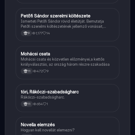
Petőfi Sándor szerelmi költészete
Magyar
Ismerteti Petőfi Sándor rövid életútját. Bemutatja
Petőfi szerelmi költészetének jellemző vonásait,
vereseinek ihletőit és külön kitér a hitvesi
1,177
14
9
költészetére.
Mohácsi csata
Töri
Mohácsi csata és közvetlen előzményei,a kettős
királyválasztás, az ország három részre szakadása
472
9
11
töri, Rákóczi-szabadságharc
Töri
Rákóczi-szabadságharc.
654
1
11
Novella elemzés
Magyar
Hogyan kell novellát elemezni?