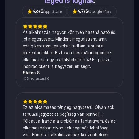
téged is fognak
.
4.6
/5
App Store
4.7
/5
Google Play
Az alkalmazás nagyon könnyen használható és
jól megtervezett. Mindent megtaláltam, amit
eddig kerestem, és sokat tudtam tanulni a
prezentációkból! Biztosan használni fogom az
alkalmazást egy osztályfeladathoz! És persze
inspirációként is nagyszerűen segít.
Stefan S
iOS felhasználó
Ez az alkalmazás tényleg nagyszerű. Olyan sok
tanulási jegyzet és segítség van benne [...].
Például a francia a problémás tantárgyam, és az
alkalmazásban olyan sok segítség lehetőség
van. Ennek az alkalmazásnak köszönhetően