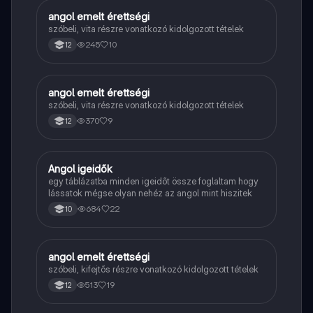
angol emelt érettségi
Angol
szóbeli, vita részre vonatkozó kidolgozott tételek
245
10
12
angol emelt érettségi
Angol
szóbeli, vita részre vonatkozó kidolgozott tételek
370
9
12
Angol igeidők
Angol
egy táblázatba minden igeidőt össze foglaltam hogy
lássatok mégse olyan nehéz az angol mint hiszitek
684
22
10
angol emelt érettségi
Angol
szóbeli, kifejtős részre vonatkozó kidolgozott tételek
513
19
12