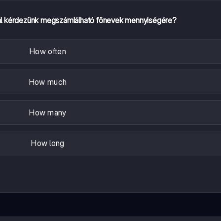
al kérdezünk megszámlálható főnevek mennyiségére?
How often
How much
How many
How long