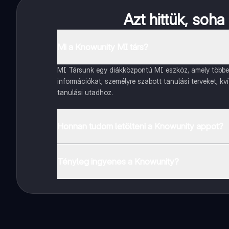
Azt hittük, soh
Mi a Knowunity MI társ?
MI Társunk egy diákközpontú MI eszköz, amely többet 
információkat, személyre szabott tanulási terveket, kv
tanulási utadhoz.
Honnan tudom letölteni a Knowunity appot?
Az appot letöltheted a Google Play Store-ból és az Ap
Tényleg ingyenes a Knowunity?
Pontosan! Élvezd az ingyenes hozzáférést a tanulási t
a kezed ügyében.