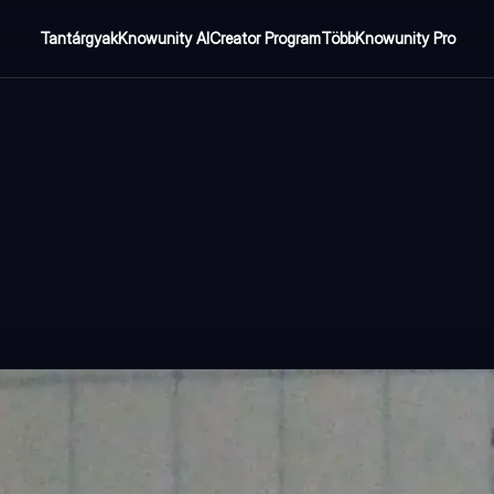
Tantárgyak
Knowunity AI
Creator Program
Több
Knowunity Pro