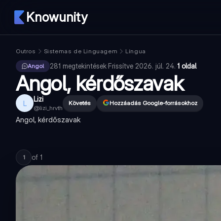
Knowunity
Outros
Sistemas de Linguagem
Língua
281
megtekintések
·
Frissítve
2026. júl. 24.
·
1 oldal
Angol
Angol, kérdőszavak
Lizi
L
Követés
Hozzáadás Google-forrásokhoz
@
lizi_hrvth
Angol, kérdőszavak
of
1
1