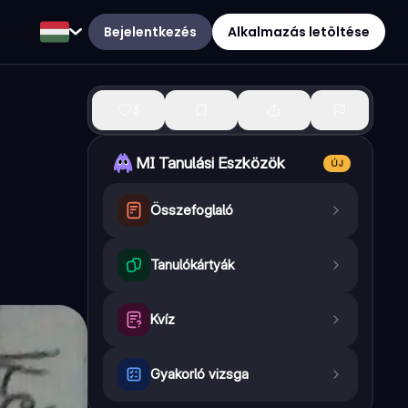
Bejelentkezés
Alkalmazás letöltése
3
MI Tanulási Eszközök
ÚJ
Összefoglaló
Tanulókártyák
Kvíz
Gyakorló vizsga