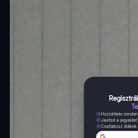
Regisztrál
Te
Hozzáférés minde
Javítsd a jegyeidet
Csatlakozz diákok m