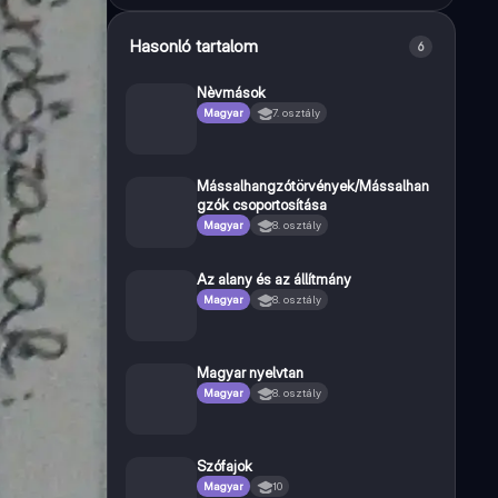
Hasonló tartalom
6
Nèvmások
Magyar
7. osztály
Mássalhangzótörvények/Mássalhan
gzók csoportosítása
Magyar
8. osztály
Az alany és az állítmány
Magyar
8. osztály
Magyar nyelvtan
Magyar
8. osztály
Szófajok
Magyar
10