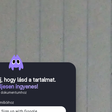
j, hogy lásd a tartalmat
.
ljesen ingyenes!
n dokumentumhoz
illióihoz