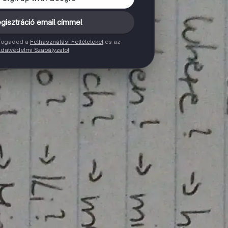
gisztráció email címmel
elfogadod a
Felhasználási Feltételeket
és az
datvédelmi Szabályzatot