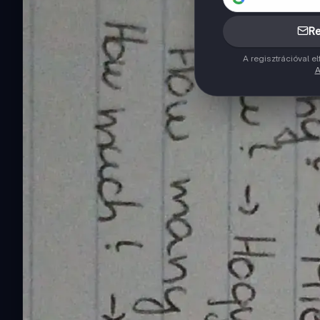
Re
A regisztrációval 
A