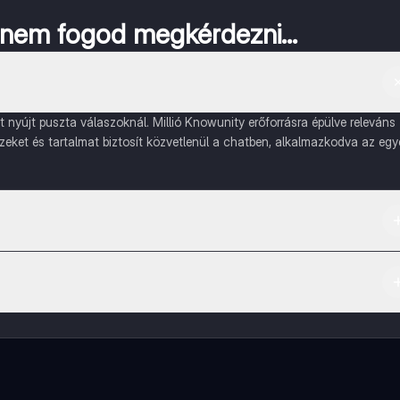
a nem fogod megkérdezni...
nyújt puszta válaszoknál. Millió Knowunity erőforrásra épülve releváns
ízeket és tartalmat biztosít közvetlenül a chatben, alkalmazkodva az egy
ple App Store-ból.
artalmakhoz, kapcsolódj diáktársaiddal, és kapj azonnali segítséget – m